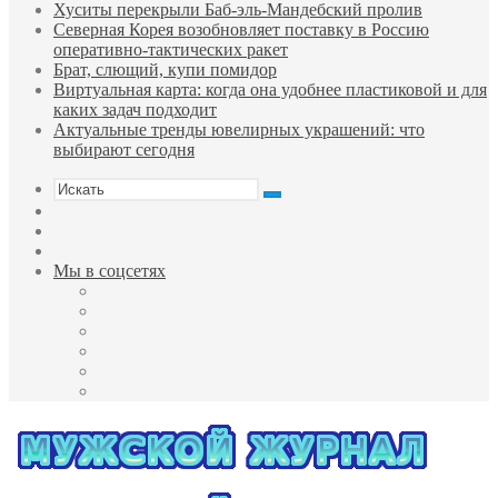
Хуситы перекрыли Баб-эль-Мандебский пролив
Северная Корея возобновляет поставку в Россию
оперативно-тактических ракет
Брат, слющий, купи помидор
Виртуальная карта: когда она удобнее пластиковой и для
каких задач подходит
Актуальные тренды ювелирных украшений: что
выбирают сегодня
Искать
Sidebar
Случайная
статья
Войти
Мы в соцсетях
Facebook
Twitter
YouTube
vk.com
Одноклассники
Telegram
Меню