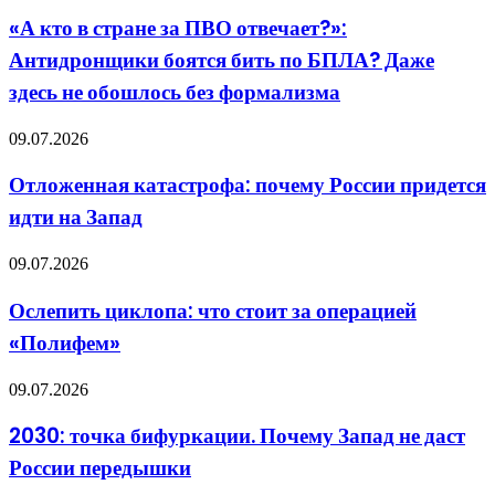
ждет
в
«А кто в стране за ПВО отвечает?»:
Крым
стране
зимой
Антидронщики боятся бить по БПЛА? Даже
за
ПВО
здесь не обошлось без формализма
отвечает?»:
Антидронщики
Отложенная
09.07.2026
боятся
катастрофа:
бить
почему
по
Отложенная катастрофа: почему России придется
России
БПЛА?
идти на Запад
придется
Даже
идти
здесь
на
не
Ослепить
09.07.2026
Запад
обошлось
циклопа:
без
что
Ослепить циклопа: что стоит за операцией
формализма
стоит
«Полифем»
за
операцией
«Полифем»
2030:
09.07.2026
точка
бифуркации.
2030: точка бифуркации. Почему Запад не даст
Почему
России передышки
Запад
не