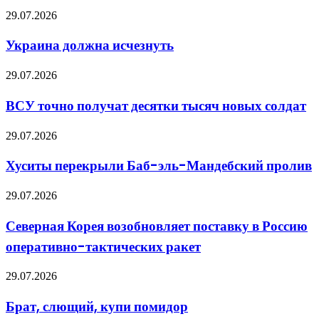
и
Украина
29.07.2026
как
должна
выбрать
исчезнуть
подходящее
Украина должна исчезнуть
оборудование
ВСУ
29.07.2026
точно
получат
ВСУ точно получат десятки тысяч новых солдат
десятки
тысяч
Хуситы
29.07.2026
новых
перекрыли
солдат
Баб-
Хуситы перекрыли Баб-эль-Мандебский пролив
эль-
Мандебский
Северная
29.07.2026
пролив
Корея
возобновляет
Северная Корея возобновляет поставку в Россию
поставку
оперативно-тактических ракет
в
Россию
оперативно-
Брат,
29.07.2026
тактических
слющий,
ракет
купи
Брат, слющий, купи помидор
помидор