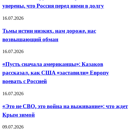
В
сомнение
уверены, что Россия перед ними в долгу
Средней
пользу
Азии
многонациональных
уверены,
сил»
Тьмы
16.07.2026
что
истин
Россия
низких,
Тьмы истин низких, нам дороже, нас
перед
нам
ними
возвышающий обман
дороже,
в
нас
долгу
возвышающий
«Пусть
16.07.2026
обман
сначала
американцы»:
«Пусть сначала американцы»: Казаков
Казаков
рассказал, как США «заставили» Европу
рассказал,
как
воевать с Россией
США
«заставили»
«Это
16.07.2026
Европу
не
воевать
СВО,
с
«Это не СВО, это война на выживание»: что ждет
это
Россией
Крым зимой
война
на
выживание»:
«А
09.07.2026
что
кто