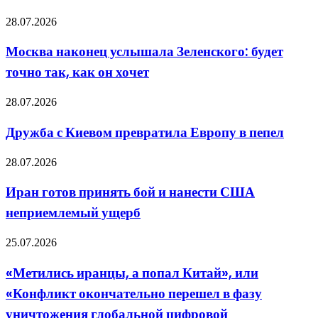
что
разных
войну
Москва
28.07.2026
выиграли
наконец
американцы
услышала
Москва наконец услышала Зеленского: будет
Зеленского:
точно так, как он хочет
будет
точно
так,
Дружба
28.07.2026
как
с
он
Киевом
Дружба с Киевом превратила Европу в пепел
хочет
превратила
Европу
Иран
28.07.2026
в
готов
пепел
принять
Иран готов принять бой и нанести США
бой
неприемлемый ущерб
и
нанести
США
«Метились
25.07.2026
неприемлемый
иранцы,
ущерб
а
«Метились иранцы, а попал Китай», или
попал
«Конфликт окончательно перешел в фазу
Китай»,
или
уничтожения глобальной цифровой