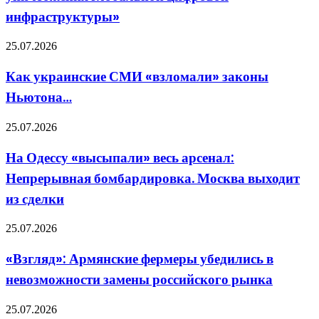
«Конфликт
инфраструктуры»
окончательно
перешел
в
Как
25.07.2026
фазу
украинские
уничтожения
СМИ
Как украинские СМИ «взломали» законы
глобальной
«взломали»
цифровой
Ньютона…
законы
инфраструктуры»
Ньютона…
На
25.07.2026
Одессу
«высыпали»
На Одессу «высыпали» весь арсенал:
весь
Непрерывная бомбардировка. Москва выходит
арсенал:
Непрерывная
из сделки
бомбардировка.
Москва
«Взгляд»:
25.07.2026
выходит
Армянские
из
фермеры
сделки
«Взгляд»: Армянские фермеры убедились в
убедились
невозможности замены российского рынка
в
невозможности
замены
«Всё
25.07.2026
российского