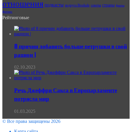
отношения
подкасты
страны
подруга Brodude
советы
факты
фитнес
Рейтинговые
8 причин добавить больше петрушки в свой
рацион |
02.10.2023
Речь Джеффри Сакса в Европарламенте
потрясла мир
01.03.2025
© Все права защищены 2026
Карта сайта