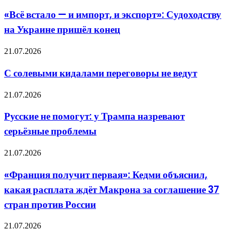
встало
рынка
—
«Всё встало — и импорт, и экспорт»: Судоходству
и
на Украине пришёл конец
импорт,
и
экспорт»:
С
21.07.2026
Судоходству
солевыми
на
кидалами
С солевыми кидалами переговоры не ведут
Украине
переговоры
пришёл
не
Русские
конец
21.07.2026
ведут
не
помогут:
Русские не помогут: у Трампа назревают
у
серьёзные проблемы
Трампа
назревают
серьёзные
«Франция
21.07.2026
проблемы
получит
первая»:
«Франция получит первая»: Кедми объяснил,
Кедми
какая расплата ждёт Макрона за соглашение 37
объяснил,
какая
стран против России
расплата
ждёт
От
21.07.2026
Макрона