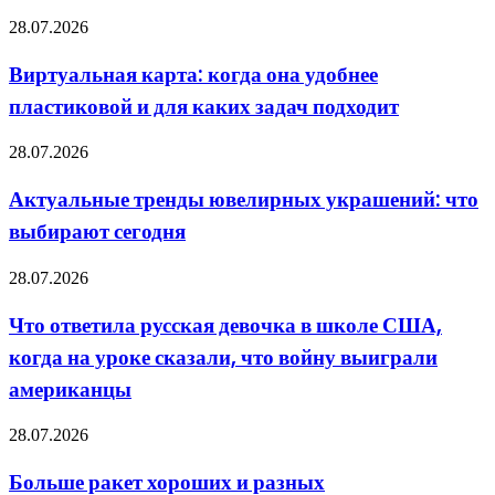
Виртуальная
28.07.2026
карта:
когда
Виртуальная карта: когда она удобнее
она
пластиковой и для каких задач подходит
удобнее
пластиковой
и
Актуальные
28.07.2026
для
тренды
каких
ювелирных
Актуальные тренды ювелирных украшений: что
задач
украшений:
подходит
выбирают сегодня
что
выбирают
сегодня
Что
28.07.2026
ответила
русская
Что ответила русская девочка в школе США,
девочка
когда на уроке сказали, что войну выиграли
в
школе
американцы
США,
когда
Больше
28.07.2026
на
ракет
уроке
хороших
сказали,
Больше ракет хороших и разных
и