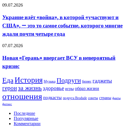
даст
Украине
09.07.2026
России
идёт
передышки
«война»,
Украине идёт «война», в которой «участвуют и
в
США», — это то самое событие, которого многие
которой
«участвуют
ждали почти четыре года
и
США»,
Новая
07.07.2026
—
«Герань»
это
ввергает
то
Новая «Герань» ввергает ВСУ в невероятный
ВСУ
самое
кризис
в
событие,
невероятный
которого
кризис
многие
История
Еда
Подруги
гаджеты
Музыка
бизнес
ждали
герои
за жизнь
почти
здоровье
образ жизни
игры
четыре
отношения
года
подкасты
страны
подруга Brodude
советы
факты
фитнес
Последние
Популярные
Комментарии