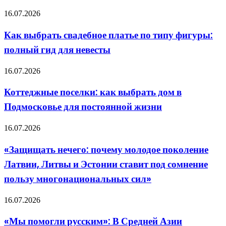
изменилось
в
Как
16.07.2026
новом
выбрать
флагмане
свадебное
Как выбрать свадебное платье по типу фигуры:
Apple
платье
полный гид для невесты
по
типу
фигуры:
Коттеджные
16.07.2026
полный
поселки:
гид
как
Коттеджные поселки: как выбрать дом в
для
выбрать
невесты
Подмосковье для постоянной жизни
дом
в
Подмосковье
«Защищать
16.07.2026
для
нечего:
постоянной
почему
«Защищать нечего: почему молодое поколение
жизни
молодое
Латвии, Литвы и Эстонии ставит под сомнение
поколение
Латвии,
пользу многонациональных сил»
Литвы
и
«Мы
16.07.2026
Эстонии
помогли
ставит
русским»:
под
«Мы помогли русским»: В Средней Азии