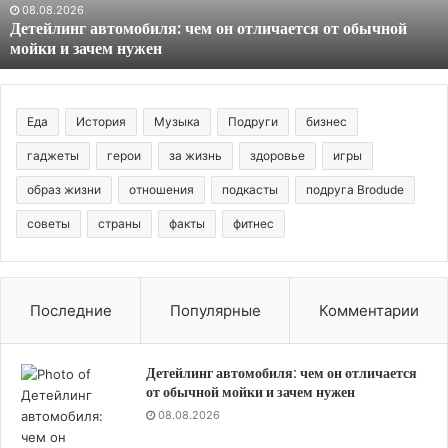
мойки
08.08.2026
Детейлинг автомобиля: чем он отличается от обычной
и
мойки и зачем нужен
зачем
нужен
Еда
История
Музыка
Подруги
бизнес
гаджеты
герои
за жизнь
здоровье
игры
образ жизни
отношения
подкасты
подруга Brodude
советы
страны
факты
фитнес
Последние
Популярные
Комментарии
Детейлинг автомобиля: чем он отличается
от обычной мойки и зачем нужен
08.08.2026