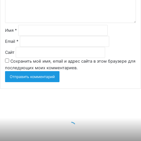
Имя
*
Email
*
Сайт
Сохранить моё имя, email и адрес сайта в этом браузере для
последующих моих комментариев.
Детейлинг
автомобиля:
чем
он
отличается
от
обычной