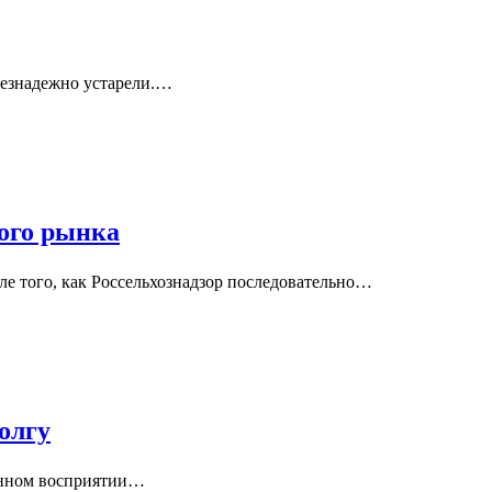
безнадежно устарели.…
ого рынка
е того, как Россельхознадзор последовательно…
олгу
жённом восприятии…