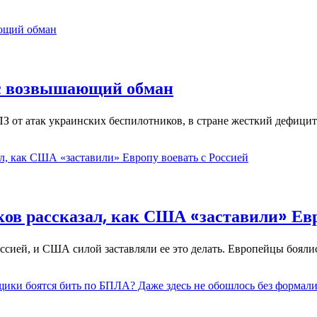
ас возвышающий обман
З от атак украинских беспилотников, в стране жесткий дефици
ов рассказал, как США «заставили» Евр
оссией, и США силой заставляли ее это делать. Европейцы бояли