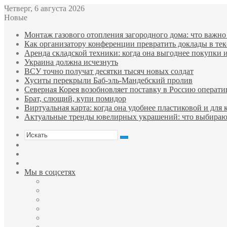
Четверг, 6 августа 2026
Новые
Монтаж газового отопления загородного дома: что важно 
Как организатору конференции превратить доклады в тек
Аренда складской техники: когда она выгоднее покупки 
Украина должна исчезнуть
ВСУ точно получат десятки тысяч новых солдат
Хуситы перекрыли Баб-эль-Мандебский пролив
Северная Корея возобновляет поставку в Россию операти
Брат, слющий, купи помидор
Виртуальная карта: когда она удобнее пластиковой и для 
Актуальные тренды ювелирных украшений: что выбираю
Искать
Sidebar
Случайная
статья
Войти
Мы в соцсетях
Facebook
Twitter
YouTube
vk.com
Одноклассники
Telegram