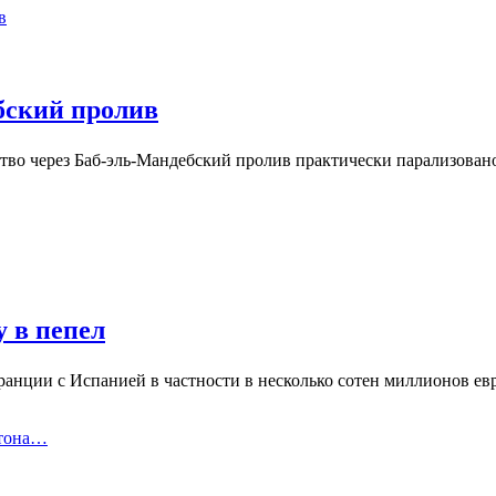
бский пролив
во через Баб-эль-Мандебский пролив практически парализовано
 в пепел
ранции с Испанией в частности в несколько сотен миллионов е