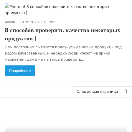
Admin
21.09.2023
0
287
8 способов проверить качество некоторых
продуктов |
Нам постоянно пытаются подсунуть дешевые продукты под
видом качественных, и нередко люди клюют на яркий
маркетинг, даже не пытаясь проверить…
Подробнее »
Следующая страница
Монтаж
газового
отопления
загородного
дома: