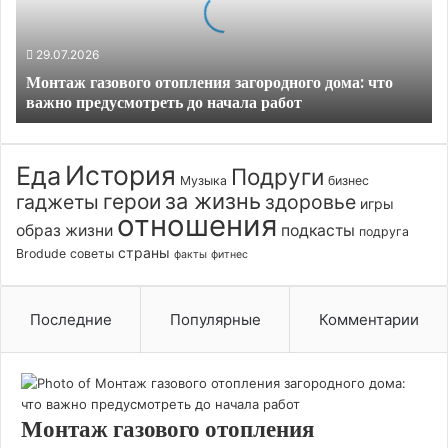
что
важно
29.07.2026
предусмотреть
Монтаж газового отопления загородного дома: что
до
важно предусмотреть до начала работ
начала
работ
История
Еда
Подруги
Музыка
бизнес
за жизнь
герои
гаджеты
здоровье
игры
отношения
образ жизни
подкасты
подруга
страны
Brodude
советы
факты
фитнес
Последние
Популярные
Комментарии
Монтаж газового отопления