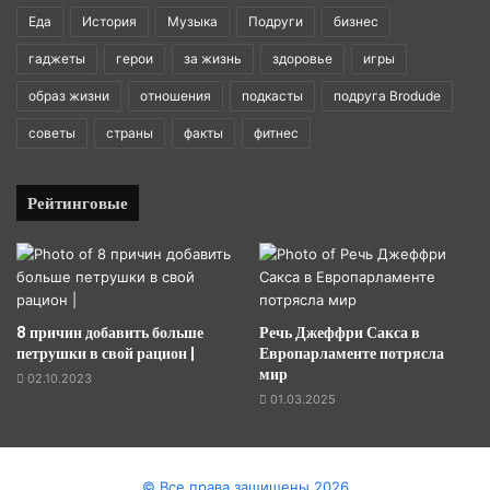
Еда
История
Музыка
Подруги
бизнес
гаджеты
герои
за жизнь
здоровье
игры
образ жизни
отношения
подкасты
подруга Brodude
советы
страны
факты
фитнес
Рейтинговые
8 причин добавить больше
Речь Джеффри Сакса в
петрушки в свой рацион |
Европарламенте потрясла
мир
02.10.2023
01.03.2025
© Все права защищены 2026