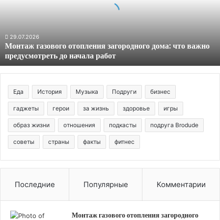
дома:
что
важно
предусмотреть
29.07.2026
Монтаж газового отопления загородного дома: что важно
до
предусмотреть до начала работ
начала
работ
Еда
История
Музыка
Подруги
бизнес
гаджеты
герои
за жизнь
здоровье
игры
образ жизни
отношения
подкасты
подруга Brodude
советы
страны
факты
фитнес
Последние
Популярные
Комментарии
Монтаж газового отопления загородного