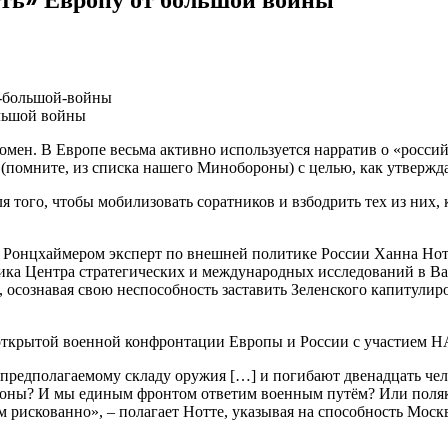
ольшой войны
мен. В Европе весьма активно используется нарратив о «россий
помните, из списка нашего Минобороны) с целью, как утверждае
того, чтобы мобилизовать соратников и взбодрить тех из них, к
ем Ронцхаймером эксперт по внешней политике России Ханна Н
ика Центра стратегических и международных исследований в Ва
е, осознавая свою неспособность заставить Зеленского капитулир
к открытой военной конфронтации Европы и России с участием 
предполагаемому складу оружия […] и погибают двенадцать чело
обороны? И мы единым фронтом ответим военным путём? Или поля
м рискованно», – полагает Нотте, указывая на способность Моск