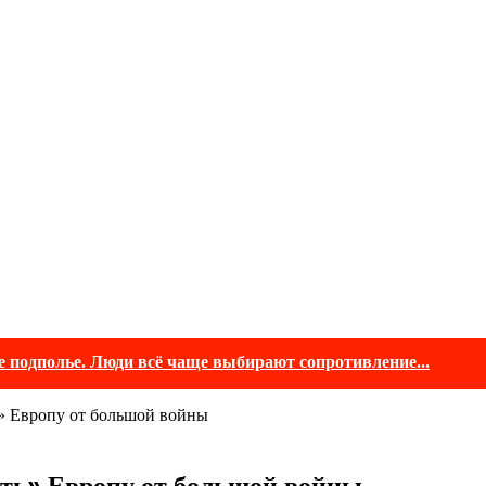
е подполье. Люди всё чаще выбирают сопротивление...
ь» Европу от большой войны
ить» Европу от большой войны