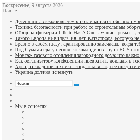
Воскресенье, 9 августа 2026
Новые
Детейлинг автомобиля: чем он отличается от обычной мо
Техника безопасности при работе со строительным обор
Обзор парфюмерии Juliette Has A Gun: лучшие ароматы для
Такого Европа не видела 100 лет. Катастрофа, которую не
Бревно в своём глазу гарантированно замечаешь, когда те
Под Сумами сразу несколько командиров групп ВСУ пок
Монтаж газового отопления загородного дома: что важно 
Как организатору конференции превратить доклады в тек
Аренда складской техники: когда она выгоднее покупки 
Украина должна исчезнуть
Искать
Sidebar
Случайная
статья
Войти
Мы в соцсетях
Facebook
Twitter
YouTube
vk.com
Одноклассники
Telegram