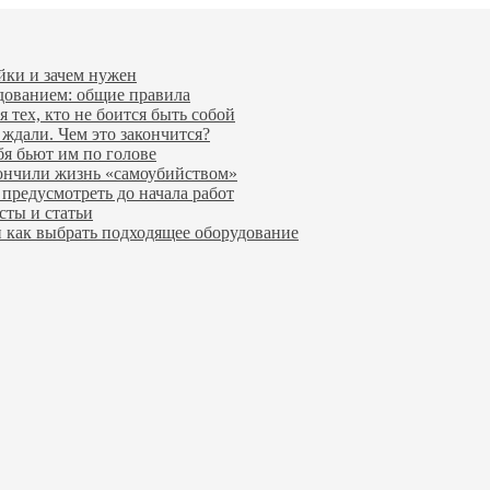
йки и зачем нужен
удованием: общие правила
 тех, кто не боится быть собой
 ждали. Чем это закончится?
бя бьют им по голове
ончили жизнь «самоубийством»
предусмотреть до начала работ
сты и статьи
и как выбрать подходящее оборудование