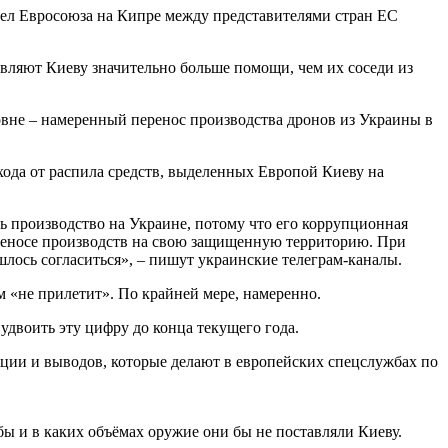
 дел Евросоюза на Кипре между представителями стран ЕС
авляют Киеву значительно больше помощи, чем их соседи из
ровне – намеренный перенос производства дронов из Украины в
дохода от распила средств, выделенных Европой Киеву на
ть производство на Украине, потому что его коррупционная
ереносе производств на свою защищенную территорию. При
ось согласиться», – пишут украинские телеграм-каналы.
м «не прилетит». По крайней мере, намеренно.
удвоить эту цифру до конца текущего года.
уации и выводов, которые делают в европейских спецслужбах по
 бы и в каких объёмах оружие они бы не поставляли Киеву.