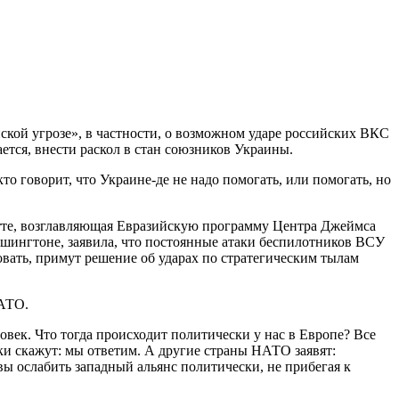
ской угрозе», в частности, о возможном ударе российских ВКС
тся, внести раскол в стан союзников Украины.
то говорит, что Украине-де не надо помогать, или помогать, но
отте, возглавляющая Евразийскую программу Центра Джеймса
шингтоне, заявила, что постоянные атаки беспилотников ВСУ
овать, примут решение об ударах по стратегическим тылам
НАТО.
век. Что тогда происходит политически у нас в Европе? Все
ки скажут: мы ответим. А другие страны НАТО заявят:
вы ослабить западный альянс политически, не прибегая к