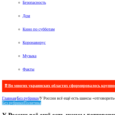
Безопасность
Дом
Кино по субботам
Коронавирус
Музыка
Факты
❗❗ Во многих украинских областях сформировалось крупно
Главная
/
Без рубрики
/
У России всё ещё есть шансы «отговорит
Без рубрики
Политика
У России всё ещё есть шансы «отговор