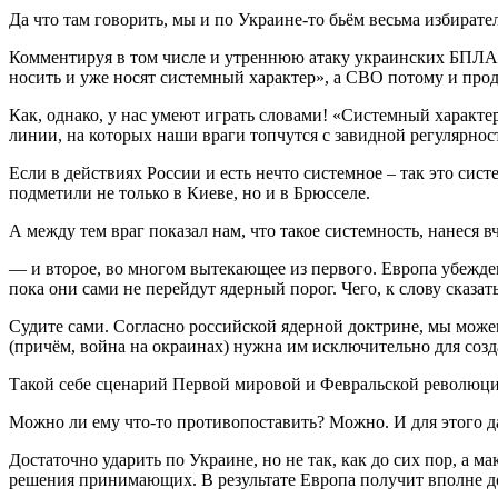
Да что там говорить, мы и по Украине-то бьём весьма избират
Комментируя в том числе и утреннюю атаку украинских БПЛА н
носить и уже носят системный характер», а СВО потому и прод
Как, однако, у нас умеют играть словами! «Системный характе
линии, на которых наши враги топчутся с завидной регулярно
Если в действиях России и есть нечто системное – так это сис
подметили не только в Киеве, но и в Брюсселе.
А между тем враг показал нам, что такое системность, нанеся 
— и второе, во многом вытекающее из первого. Европа убежден
пока они сами не перейдут ядерный порог. Чего, к слову сказать
Судите сами. Согласно российской ядерной доктрине, мы можем
(причём, война на окраинах) нужна им исключительно для соз
Такой себе сценарий Первой мировой и Февральской революции
Можно ли ему что-то противопоставить? Можно. И для этого да
Достаточно ударить по Украине, но не так, как до сих пор, а 
решения принимающих. В результате Европа получит вполне до