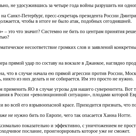
ельно, не удосужившись за четыре года войны разрушить ни одно
а Санкт-Петербург, пресс-секретарь президента России Дмитри
олжается, чтобы в итоге не было атак, подобных сегодняшней.
р» – это что значит? Системно не бить по центрам принятия ре
стью?
тематическое несоответствие громких слов и заявлений конкретн
вчера прямой удар по составу на вокзале в Джанкое, наглядно п
а, что в случае начала ею прямой агрессии против России, Моск
, никто из них делать и не собирается. Им это просто не нужно.
 применить ЯО в случае угрозы для нашего суверенитета. Вот т
дания в России «революционной ситуации», плодами которой Евр
 во всей его взрывоопасной красе. Приходится признать, что по
же не нужно бить по Европе, чего так опасается Ханна Нотте.
максимально показательно и эффективно, с уничтожением не прос
ходчивое послание, проигнорировать которое уже не сможет.