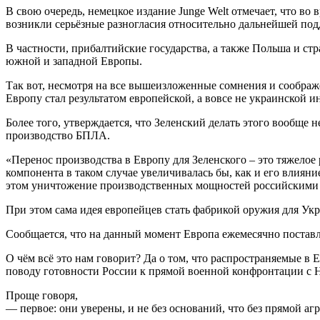
В свою очередь, немецкое издание Junge Welt отмечает, что 
возникли серьёзные разногласия относительно дальнейшей по
В частности, прибалтийские государства, а также Польша и ст
южной и западной Европы.
Так вот, несмотря на все вышеизложенные сомнения и соображе
Европу стал результатом европейской, а вовсе не украинской 
Более того, утверждается, что Зеленский делать этого вообще 
производство БПЛА.
«Перенос производства в Европу для Зеленского – это тяжелое
компонента в таком случае увеличивалась бы, как и его влия
этом уничтожение производственных мощностей российскими у
При этом сама идея европейцев стать фабрикой оружия для Укр
Сообщается, что на данный момент Европа ежемесячно поставл
О чём всё это нам говорит? Да о том, что распространяемые в
поводу готовности России к прямой военной конфронтации с 
Проще говоря,
— первое: они уверены, и не без оснований, что без прямой аг