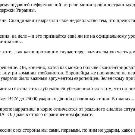
во время недавней неформальной встречи министров иностранных
ддержки Украины.
раны Скандинавии выразили своё недовольство тем, что предост
ния, на деле – и это признаётся едва ли не на официальному у
инициативы.
не хотел, так как в противном случае терял значительную часть 
 решение. Он, конечно, хотел как можно больше сконцентрирова
ние внутри команды глобалистов. Европейцы же настаивали на п
дарами было важным аргументом европейцев. Зеленскому пришл
аины связана с их глубочайшей убеждённостью в том, что по ни
яет ВСУ до 25000 ударных дронов различных типов. В планах – 
 Европе нарративы в корне отличаются от реального анализа сит
НАТО. Даже в строго ограниченном формате.
рессии с их стороны мы сами, первыми, по ним не ударим, какое