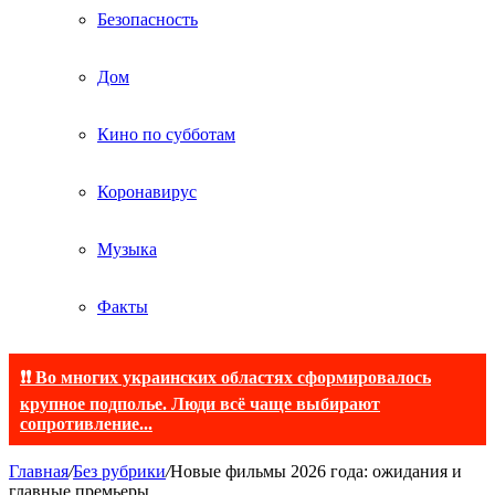
Безопасность
Дом
Кино по субботам
Коронавирус
Музыка
Факты
❗❗ Во многих украинских областях сформировалось
крупное подполье. Люди всё чаще выбирают
сопротивление...
Главная
/
Без рубрики
/
Новые фильмы 2026 года: ожидания и
главные премьеры