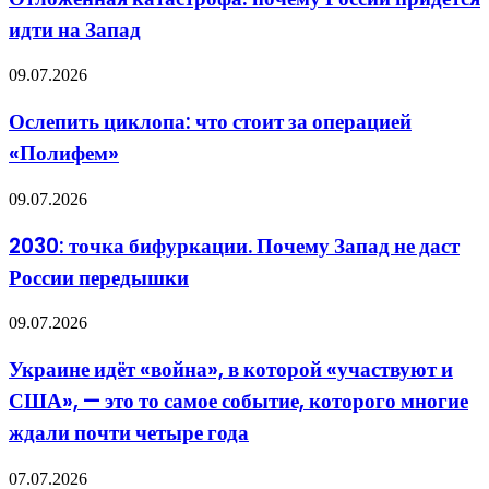
России
БПЛА?
идти на Запад
придется
Даже
идти
здесь
на
не
Ослепить
09.07.2026
Запад
обошлось
циклопа:
без
что
Ослепить циклопа: что стоит за операцией
формализма
стоит
«Полифем»
за
операцией
«Полифем»
2030:
09.07.2026
точка
бифуркации.
2030: точка бифуркации. Почему Запад не даст
Почему
России передышки
Запад
не
даст
Украине
09.07.2026
России
идёт
передышки
«война»,
Украине идёт «война», в которой «участвуют и
в
США», — это то самое событие, которого многие
которой
«участвуют
ждали почти четыре года
и
США»,
Новая
07.07.2026
—