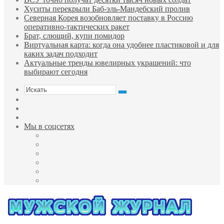
Хуситы перекрыли Баб-эль-Мандебский пролив
Северная Корея возобновляет поставку в Россию
оперативно-тактических ракет
Брат, слющий, купи помидор
Виртуальная карта: когда она удобнее пластиковой и для
каких задач подходит
Актуальные тренды ювелирных украшений: что
выбирают сегодня
Искать
Sidebar
Случайная
статья
Войти
Мы в соцсетях
Facebook
Twitter
YouTube
vk.com
Одноклассники
Telegram
Меню