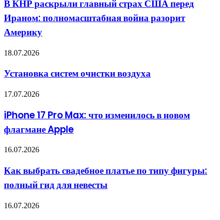
террориста,
В КНР раскрыли главный страх США перед
главный
чтобы
Ираном: полномасштабная война разорит
страх
воевать
США
с
Америку
перед
Россией
Ираном:
Установка
18.07.2026
полномасштабная
систем
война
очистки
разорит
Установка систем очистки воздуха
воздуха
Америку
iPhone
17.07.2026
17
Pro
iPhone 17 Pro Max: что изменилось в новом
Max:
флагмане Apple
что
изменилось
в
Как
16.07.2026
новом
выбрать
флагмане
свадебное
Как выбрать свадебное платье по типу фигуры:
Apple
платье
полный гид для невесты
по
типу
фигуры:
Коттеджные
16.07.2026
полный
поселки:
гид