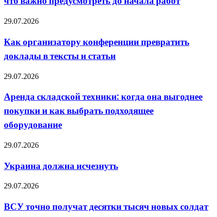
что важно предусмотреть до начала работ
дома:
что
важно
Как
29.07.2026
предусмотреть
организатору
до
конференции
Как организатору конференции превратить
начала
превратить
работ
доклады в тексты и статьи
доклады
в
тексты
Аренда
29.07.2026
и
складской
статьи
техники:
Аренда складской техники: когда она выгоднее
когда
покупки и как выбрать подходящее
она
выгоднее
оборудование
покупки
и
Украина
29.07.2026
как
должна
выбрать
исчезнуть
подходящее
Украина должна исчезнуть
оборудование
ВСУ
29.07.2026
точно
получат
ВСУ точно получат десятки тысяч новых солдат
десятки