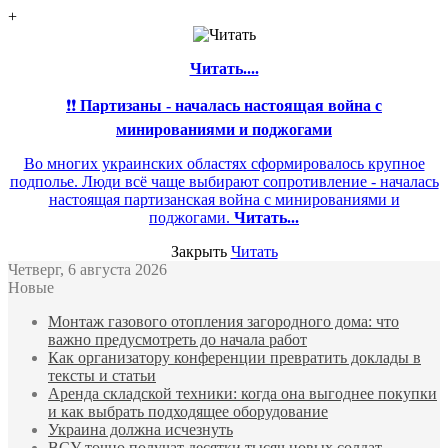
+
Читать....
❗❗
Партизаны - началась настоящая война с
минированиями и поджогами
Во многих украинских областях сформировалось крупное
подполье. Люди всё чаще выбирают сопротивление - началась
настоящая партизанская война с минированиями и
поджогами.
Читать...
Закрыть
Читать
Четверг, 6 августа 2026
Новые
Монтаж газового отопления загородного дома: что
важно предусмотреть до начала работ
Как организатору конференции превратить доклады в
тексты и статьи
Аренда складской техники: когда она выгоднее покупки
и как выбрать подходящее оборудование
Украина должна исчезнуть
ВСУ точно получат десятки тысяч новых солдат