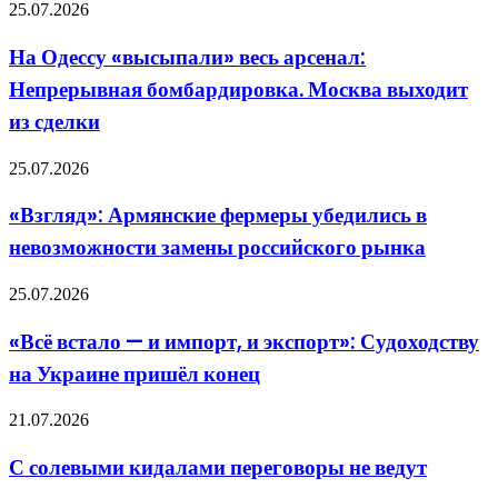
На
25.07.2026
Одессу
«высыпали»
На Одессу «высыпали» весь арсенал:
весь
Непрерывная бомбардировка. Москва выходит
арсенал:
Непрерывная
из сделки
бомбардировка.
Москва
«Взгляд»:
25.07.2026
выходит
Армянские
из
фермеры
сделки
«Взгляд»: Армянские фермеры убедились в
убедились
невозможности замены российского рынка
в
невозможности
замены
«Всё
25.07.2026
российского
встало
рынка
—
«Всё встало — и импорт, и экспорт»: Судоходству
и
на Украине пришёл конец
импорт,
и
экспорт»:
С
21.07.2026
Судоходству
солевыми
на
кидалами
С солевыми кидалами переговоры не ведут
Украине
переговоры
пришёл