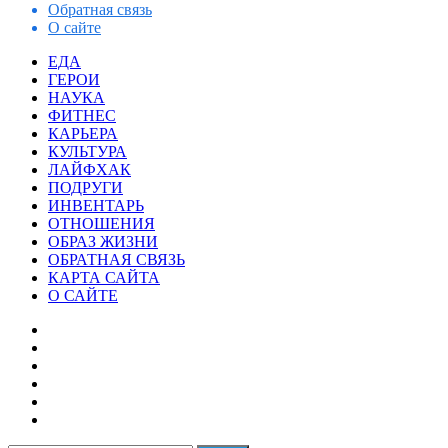
Обратная связь
О сайте
Facebook
Twitter
WhatsApp
Telegram
Закрыть
ЕДА
ГЕРОИ
НАУКА
ФИТНЕС
КАРЬЕРА
КУЛЬТУРА
ЛАЙФХАК
ПОДРУГИ
ИНВЕНТАРЬ
ОТНОШЕНИЯ
ОБРАЗ ЖИЗНИ
ОБРАТНАЯ СВЯЗЬ
КАРТА САЙТА
О САЙТЕ
Facebook
Twitter
YouTube
vk.com
Одноклассники
Telegram