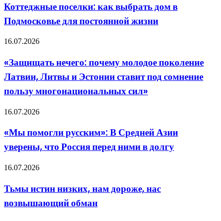
как
Коттеджные поселки: как выбрать дом в
для
выбрать
невесты
Подмосковье для постоянной жизни
дом
в
Подмосковье
«Защищать
16.07.2026
для
нечего:
постоянной
почему
«Защищать нечего: почему молодое поколение
жизни
молодое
Латвии, Литвы и Эстонии ставит под сомнение
поколение
Латвии,
пользу многонациональных сил»
Литвы
и
«Мы
16.07.2026
Эстонии
помогли
ставит
русским»:
под
«Мы помогли русским»: В Средней Азии
В
сомнение
уверены, что Россия перед ними в долгу
Средней
пользу
Азии
многонациональных
уверены,
сил»
Тьмы
16.07.2026
что
истин
Россия
низких,
Тьмы истин низких, нам дороже, нас
перед
нам
ними
возвышающий обман
дороже,
в
нас
долгу
возвышающий