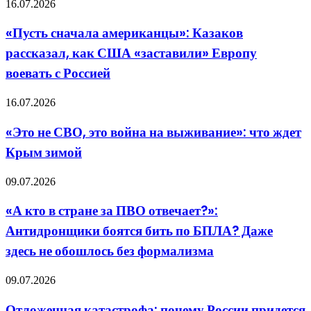
«Пусть
16.07.2026
обман
сначала
американцы»:
«Пусть сначала американцы»: Казаков
Казаков
рассказал, как США «заставили» Европу
рассказал,
как
воевать с Россией
США
«заставили»
«Это
16.07.2026
Европу
не
воевать
СВО,
с
«Это не СВО, это война на выживание»: что ждет
это
Россией
Крым зимой
война
на
выживание»:
«А
09.07.2026
что
кто
ждет
в
«А кто в стране за ПВО отвечает?»:
Крым
стране
зимой
Антидронщики боятся бить по БПЛА? Даже
за
ПВО
здесь не обошлось без формализма
отвечает?»:
Антидронщики
Отложенная
09.07.2026
боятся
катастрофа:
бить
почему
по
Отложенная катастрофа: почему России придется