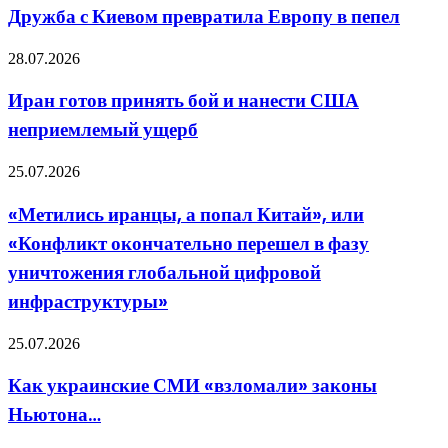
он
Киевом
Дружба с Киевом превратила Европу в пепел
хочет
превратила
Европу
Иран
28.07.2026
в
готов
пепел
принять
Иран готов принять бой и нанести США
бой
неприемлемый ущерб
и
нанести
США
«Метились
25.07.2026
неприемлемый
иранцы,
ущерб
а
«Метились иранцы, а попал Китай», или
попал
«Конфликт окончательно перешел в фазу
Китай»,
или
уничтожения глобальной цифровой
«Конфликт
инфраструктуры»
окончательно
перешел
в
Как
25.07.2026
фазу
украинские
уничтожения
СМИ
Как украинские СМИ «взломали» законы
глобальной
«взломали»
цифровой
Ньютона…
законы
инфраструктуры»
Ньютона…