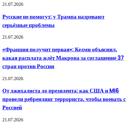
не
Русские
конец
21.07.2026
ведут
не
помогут:
Русские не помогут: у Трампа назревают
у
серьёзные проблемы
Трампа
назревают
серьёзные
«Франция
21.07.2026
проблемы
получит
первая»:
«Франция получит первая»: Кедми объяснил,
Кедми
какая расплата ждёт Макрона за соглашение 37
объяснил,
какая
стран против России
расплата
ждёт
От
21.07.2026
Макрона
джихадиста
за
до
соглашение
От джихадиста до президента: как США и MI6
президента:
37
провели ребрендинг террориста, чтобы воевать с
как
стран
США
против
Россией
и
России
MI6
В
21.07.2026
провели
КНР
ребрендинг
раскрыли