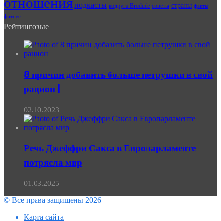
отношения
подкасты
страны
подруга Brodude
советы
факты
фитнес
Рейтинговые
8 причин добавить больше петрушки в свой
рацион |
02.10.2023
Речь Джеффри Сакса в Европарламенте
потрясла мир
01.03.2025
© Все права защищены 2026
Карта сайта