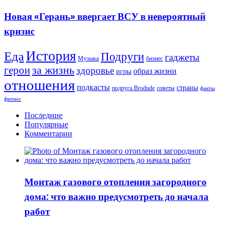
«Герань»
это
ввергает
то
Новая «Герань» ввергает ВСУ в невероятный
ВСУ
самое
кризис
в
событие,
невероятный
которого
кризис
многие
История
Еда
Подруги
гаджеты
Музыка
бизнес
ждали
герои
за жизнь
почти
здоровье
образ жизни
игры
четыре
отношения
года
подкасты
страны
подруга Brodude
советы
факты
фитнес
Последние
Популярные
Комментарии
Монтаж газового отопления загородного
дома: что важно предусмотреть до начала
работ