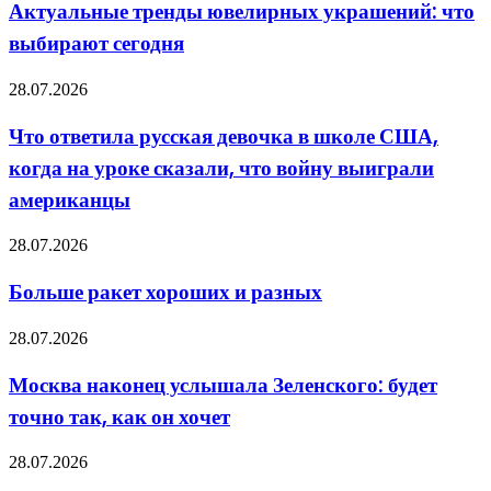
ювелирных
Актуальные тренды ювелирных украшений: что
задач
украшений:
подходит
выбирают сегодня
что
выбирают
сегодня
Что
28.07.2026
ответила
русская
Что ответила русская девочка в школе США,
девочка
когда на уроке сказали, что войну выиграли
в
школе
американцы
США,
когда
Больше
28.07.2026
на
ракет
уроке
хороших
сказали,
Больше ракет хороших и разных
и
что
разных
войну
Москва
28.07.2026
выиграли
наконец
американцы
услышала
Москва наконец услышала Зеленского: будет
Зеленского:
точно так, как он хочет
будет
точно
так,
Дружба
28.07.2026
как
с