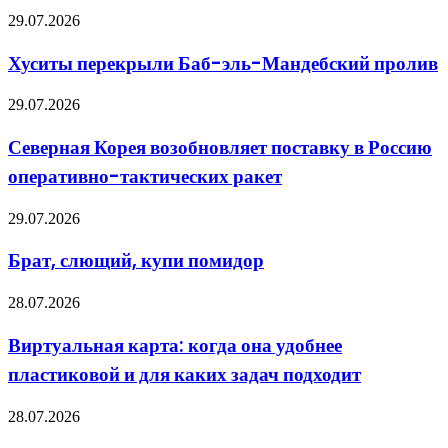
тысяч
Хуситы
29.07.2026
новых
перекрыли
солдат
Баб-
Хуситы перекрыли Баб-эль-Мандебский пролив
эль-
Мандебский
Северная
29.07.2026
пролив
Корея
возобновляет
Северная Корея возобновляет поставку в Россию
поставку
оперативно-тактических ракет
в
Россию
оперативно-
Брат,
29.07.2026
тактических
слющий,
ракет
купи
Брат, слющий, купи помидор
помидор
Виртуальная
28.07.2026
карта:
когда
Виртуальная карта: когда она удобнее
она
пластиковой и для каких задач подходит
удобнее
пластиковой
и
Актуальные
28.07.2026
для
тренды
каких