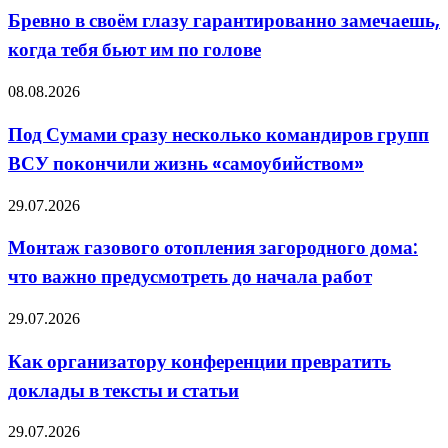
собой
не
своём
Бревно в своём глазу гарантированно замечаешь,
ждали.
глазу
Чем
когда тебя бьют им по голове
гарантированно
это
замечаешь,
закончится?
когда
Под
08.08.2026
тебя
Сумами
бьют
сразу
Под Сумами сразу несколько командиров групп
им
несколько
по
ВСУ покончили жизнь «самоубийством»
командиров
голове
групп
ВСУ
Монтаж
29.07.2026
покончили
газового
жизнь
отопления
Монтаж газового отопления загородного дома:
«самоубийством»
загородного
что важно предусмотреть до начала работ
дома:
что
важно
Как
29.07.2026
предусмотреть
организатору
до
конференции
Как организатору конференции превратить
начала
превратить
работ
доклады в тексты и статьи
доклады
в
тексты
Аренда
29.07.2026
и