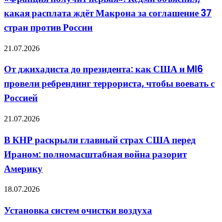
Кедми
какая расплата ждёт Макрона за соглашение 37
объяснил,
какая
стран против России
расплата
ждёт
От
21.07.2026
Макрона
джихадиста
за
до
соглашение
От джихадиста до президента: как США и MI6
президента:
37
провели ребрендинг террориста, чтобы воевать с
как
стран
США
против
Россией
и
России
MI6
В
21.07.2026
провели
КНР
ребрендинг
раскрыли
террориста,
В КНР раскрыли главный страх США перед
главный
чтобы
Ираном: полномасштабная война разорит
страх
воевать
США
с
Америку
перед
Россией
Ираном:
Установка
18.07.2026
полномасштабная
систем
война
очистки
разорит
Установка систем очистки воздуха
воздуха
Америку