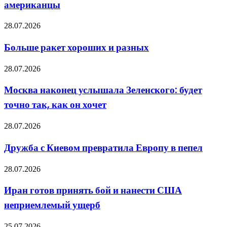
американцы
США,
когда
Больше
28.07.2026
на
ракет
уроке
хороших
сказали,
Больше ракет хороших и разных
и
что
разных
войну
Москва
28.07.2026
выиграли
наконец
американцы
услышала
Москва наконец услышала Зеленского: будет
Зеленского:
точно так, как он хочет
будет
точно
так,
Дружба
28.07.2026
как
с
он
Киевом
Дружба с Киевом превратила Европу в пепел
хочет
превратила
Европу
Иран
28.07.2026
в
готов
пепел
принять
Иран готов принять бой и нанести США
бой
неприемлемый ущерб
и
нанести
США
«Метились
25.07.2026