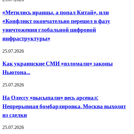
неприемлемый
иранцы,
ущерб
а
«Метились иранцы, а попал Китай», или
попал
«Конфликт окончательно перешел в фазу
Китай»,
или
уничтожения глобальной цифровой
«Конфликт
инфраструктуры»
окончательно
перешел
в
Как
25.07.2026
фазу
украинские
уничтожения
СМИ
Как украинские СМИ «взломали» законы
глобальной
«взломали»
цифровой
Ньютона…
законы
инфраструктуры»
Ньютона…
На
25.07.2026
Одессу
«высыпали»
На Одессу «высыпали» весь арсенал:
весь
Непрерывная бомбардировка. Москва выходит
арсенал:
Непрерывная
из сделки
бомбардировка.
Москва
«Взгляд»:
25.07.2026
выходит
Армянские
из