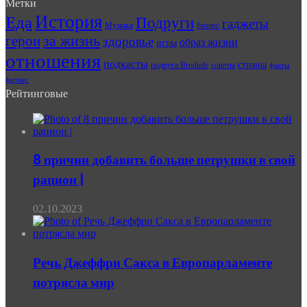
Метки
История
Еда
Подруги
гаджеты
Музыка
бизнес
герои
за жизнь
здоровье
образ жизни
игры
отношения
подкасты
страны
подруга Brodude
советы
факты
фитнес
Рейтинговые
8 причин добавить больше петрушки в свой
рацион |
02.10.2023
Речь Джеффри Сакса в Европарламенте
потрясла мир