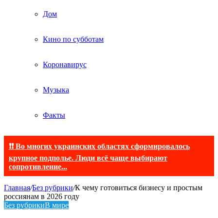
Дом
Кино по субботам
Коронавирус
Музыка
Факты
❗❗ Во многих украинских областях сформировалось
крупное подполье. Люди всё чаще выбирают
сопротивление...
Главная
/
Без рубрики
/
К чему готовиться бизнесу и простым
россиянам в 2026 году
Без рубрики
В мире