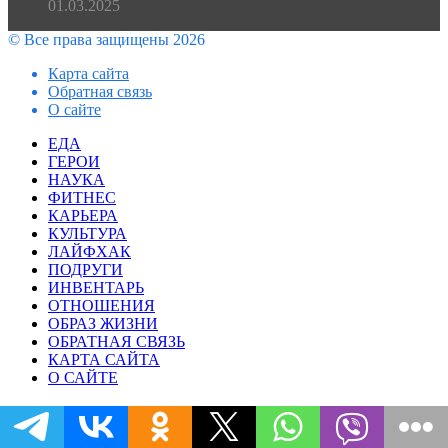
01.03.2025
© Все права защищены 2026
Карта сайта
Обратная связь
О сайте
Facebook
Twitter
WhatsApp
Telegram
Закрыть
ЕДА
ГЕРОИ
НАУКА
ФИТНЕС
КАРЬЕРА
КУЛЬТУРА
ЛАЙФХАК
ПОДРУГИ
ИНВЕНТАРЬ
ОТНОШЕНИЯ
ОБРАЗ ЖИЗНИ
ОБРАТНАЯ СВЯЗЬ
КАРТА САЙТА
О САЙТЕ
Facebook
Twitter
YouTube