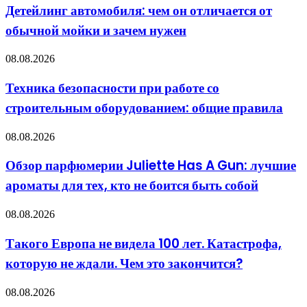
чем
Детейлинг автомобиля: чем он отличается от
он
обычной мойки и зачем нужен
отличается
от
обычной
Техника
08.08.2026
мойки
безопасности
и
при
Техника безопасности при работе со
зачем
работе
нужен
строительным оборудованием: общие правила
со
строительным
оборудованием:
Обзор
08.08.2026
общие
парфюмерии
правила
Juliette
Обзор парфюмерии Juliette Has A Gun: лучшие
Has
ароматы для тех, кто не боится быть собой
A
Gun:
лучшие
Такого
08.08.2026
ароматы
Европа
для
не
Такого Европа не видела 100 лет. Катастрофа,
тех,
видела
кто
которую не ждали. Чем это закончится?
100
не
лет.
боится
Катастрофа,
Бревно
08.08.2026
быть
которую
в