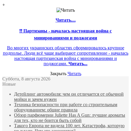
+
Читать....
❗❗
Партизаны - началась настоящая война с
минированиями и поджогами
Во многих украинских областях сформировалось крупное
подполье. Люди всё чаще выбирают сопротивление - началась
настоящая партизанская война с минированиями и
поджогами.
Читать...
Закрыть
Читать
Суббота, 8 августа 2026
Новые
Детейлинг автомобиля: чем он отличается от обычной
мойки и зачем нужен
Техника безопасности при работе со строительным
оборудованием: общие правила
Обзор парфюмерии Juliette Has A Gun: лучшие ароматы
для тех, кто не боится быть собой
Такого Европа не видела 100 лет. Катастрофа, которую
не ждали. Чем это закончится?