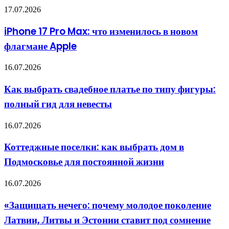
iPhone
17.07.2026
17
Pro
iPhone 17 Pro Max: что изменилось в новом
Max:
флагмане Apple
что
изменилось
в
Как
16.07.2026
новом
выбрать
флагмане
свадебное
Как выбрать свадебное платье по типу фигуры:
Apple
платье
полный гид для невесты
по
типу
фигуры:
Коттеджные
16.07.2026
полный
поселки:
гид
как
Коттеджные поселки: как выбрать дом в
для
выбрать
невесты
Подмосковье для постоянной жизни
дом
в
Подмосковье
«Защищать
16.07.2026
для
нечего:
постоянной
почему
«Защищать нечего: почему молодое поколение
жизни
молодое
Латвии, Литвы и Эстонии ставит под сомнение
поколение
Латвии,