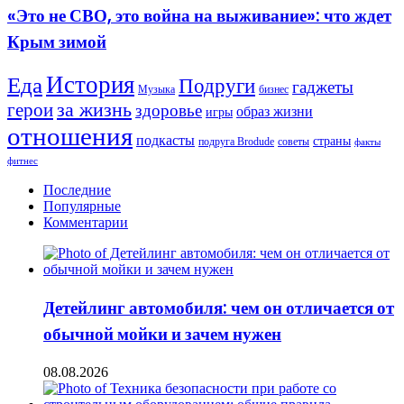
СВО,
с
«Это не СВО, это война на выживание»: что ждет
это
Россией
Крым зимой
война
на
выживание»:
История
Еда
Подруги
гаджеты
что
Музыка
бизнес
ждет
герои
за жизнь
здоровье
образ жизни
игры
Крым
отношения
зимой
подкасты
страны
подруга Brodude
советы
факты
фитнес
Последние
Популярные
Комментарии
Детейлинг автомобиля: чем он отличается от
обычной мойки и зачем нужен
08.08.2026