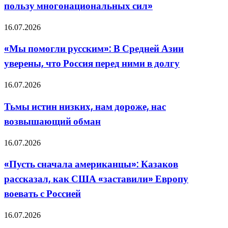
пользу многонациональных сил»
Литвы
и
«Мы
16.07.2026
Эстонии
помогли
ставит
русским»:
под
«Мы помогли русским»: В Средней Азии
В
сомнение
уверены, что Россия перед ними в долгу
Средней
пользу
Азии
многонациональных
уверены,
сил»
Тьмы
16.07.2026
что
истин
Россия
низких,
Тьмы истин низких, нам дороже, нас
перед
нам
ними
возвышающий обман
дороже,
в
нас
долгу
возвышающий
«Пусть
16.07.2026
обман
сначала
американцы»:
«Пусть сначала американцы»: Казаков
Казаков
рассказал, как США «заставили» Европу
рассказал,
как
воевать с Россией
США
«заставили»
«Это
16.07.2026
Европу
не
воевать