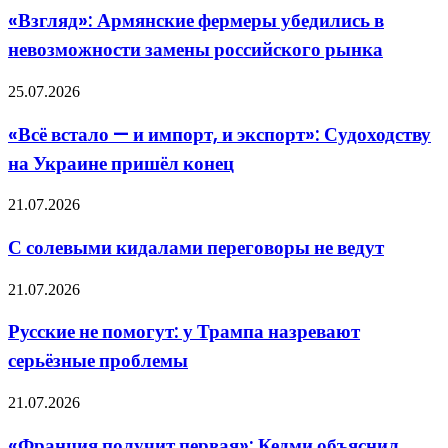
фермеры
сделки
«Взгляд»: Армянские фермеры убедились в
убедились
невозможности замены российского рынка
в
невозможности
замены
«Всё
25.07.2026
российского
встало
рынка
—
«Всё встало — и импорт, и экспорт»: Судоходству
и
на Украине пришёл конец
импорт,
и
экспорт»:
С
21.07.2026
Судоходству
солевыми
на
кидалами
С солевыми кидалами переговоры не ведут
Украине
переговоры
пришёл
не
Русские
конец
21.07.2026
ведут
не
помогут:
Русские не помогут: у Трампа назревают
у
серьёзные проблемы
Трампа
назревают
серьёзные
«Франция
21.07.2026
проблемы
получит
первая»:
«Франция получит первая»: Кедми объяснил,