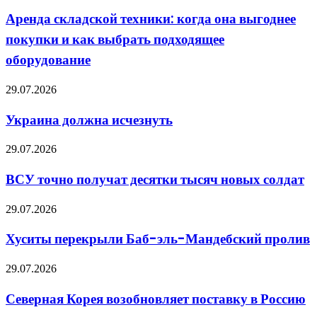
складской
статьи
техники:
Аренда складской техники: когда она выгоднее
когда
покупки и как выбрать подходящее
она
выгоднее
оборудование
покупки
и
Украина
29.07.2026
как
должна
выбрать
исчезнуть
подходящее
Украина должна исчезнуть
оборудование
ВСУ
29.07.2026
точно
получат
ВСУ точно получат десятки тысяч новых солдат
десятки
тысяч
Хуситы
29.07.2026
новых
перекрыли
солдат
Баб-
Хуситы перекрыли Баб-эль-Мандебский пролив
эль-
Мандебский
Северная
29.07.2026
пролив
Корея
возобновляет
Северная Корея возобновляет поставку в Россию
поставку