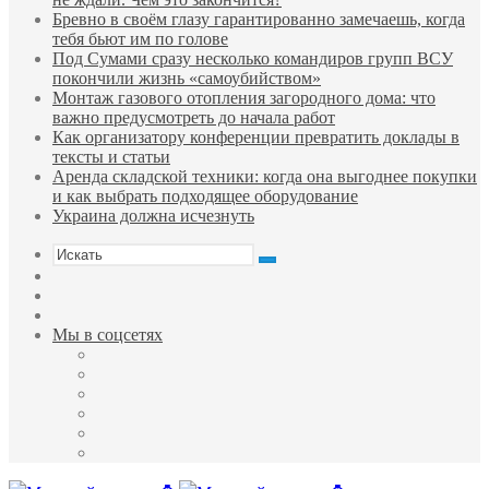
Бревно в своём глазу гарантированно замечаешь, когда
тебя бьют им по голове
Под Сумами сразу несколько командиров групп ВСУ
покончили жизнь «самоубийством»
Монтаж газового отопления загородного дома: что
важно предусмотреть до начала работ
Как организатору конференции превратить доклады в
тексты и статьи
Аренда складской техники: когда она выгоднее покупки
и как выбрать подходящее оборудование
Украина должна исчезнуть
Искать
Sidebar
Случайная
статья
Войти
Мы в соцсетях
Facebook
Twitter
YouTube
vk.com
Одноклассники
Telegram
Меню