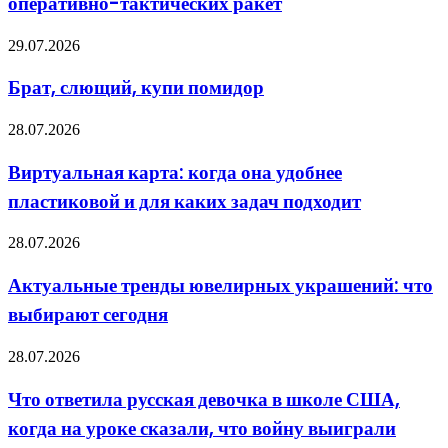
оперативно-тактических ракет
в
Россию
оперативно-
Брат,
29.07.2026
тактических
слющий,
ракет
купи
Брат, слющий, купи помидор
помидор
Виртуальная
28.07.2026
карта:
когда
Виртуальная карта: когда она удобнее
она
пластиковой и для каких задач подходит
удобнее
пластиковой
и
Актуальные
28.07.2026
для
тренды
каких
ювелирных
Актуальные тренды ювелирных украшений: что
задач
украшений:
подходит
выбирают сегодня
что
выбирают
сегодня
Что
28.07.2026
ответила
русская
Что ответила русская девочка в школе США,
девочка
когда на уроке сказали, что войну выиграли
в
школе