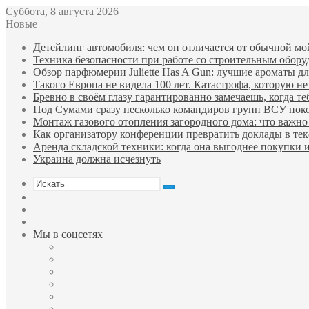
Суббота, 8 августа 2026
Новые
Детейлинг автомобиля: чем он отличается от обычной мо
Техника безопасности при работе со строительным обор
Обзор парфюмерии Juliette Has A Gun: лучшие ароматы для
Такого Европа не видела 100 лет. Катастрофа, которую не
Бревно в своём глазу гарантированно замечаешь, когда те
Под Сумами сразу несколько командиров групп ВСУ пок
Монтаж газового отопления загородного дома: что важно 
Как организатору конференции превратить доклады в тек
Аренда складской техники: когда она выгоднее покупки 
Украина должна исчезнуть
Искать
Sidebar
Случайная
статья
Войти
Мы в соцсетях
Facebook
Twitter
YouTube
vk.com
Одноклассники
Telegram