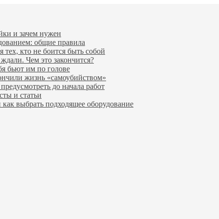
йки и зачем нужен
удованием: общие правила
 тех, кто не боится быть собой
 ждали. Чем это закончится?
бя бьют им по голове
ончили жизнь «самоубийством»
предусмотреть до начала работ
сты и статьи
и как выбрать подходящее оборудование