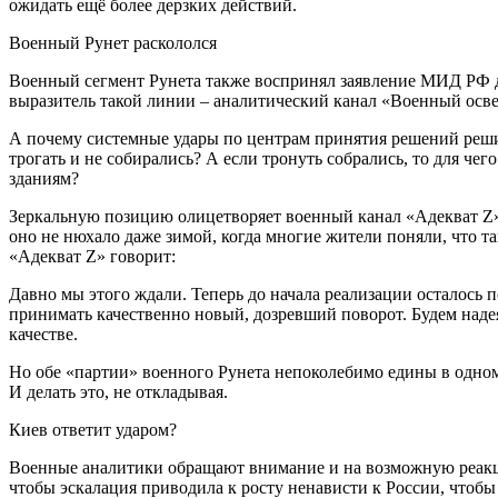
ожидать ещё более дерзких действий.
Военный Рунет раскололся
Военный сегмент Рунета также воспринял заявление МИД РФ дв
выразитель такой линии – аналитический канал «Военный осве
А почему системные удары по центрам принятия решений решил
трогать и не собирались? А если тронуть собрались, то для че
зданиям?
Зеркальную позицию олицетворяет военный канал «Адекват Z».
оно не нюхало даже зимой, когда многие жители поняли, что 
«Адекват Z» говорит:
Давно мы этого ждали. Теперь до начала реализации осталось 
принимать качественно новый, дозревший поворот. Будем наде
качестве.
Но обе «партии» военного Рунета непоколебимо едины в одном
И делать это, не откладывая.
Киев ответит ударом?
Военные аналитики обращают внимание и на возможную реакци
чтобы эскалация приводила к росту ненависти к России, чтобы