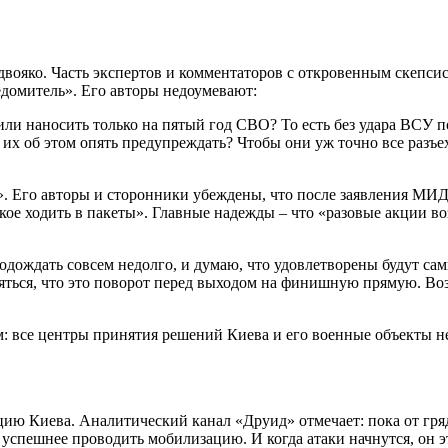
ояко. Часть экспертов и комментаторов с откровенным скепсис
домитель». Его авторы недоумевают:
и наносить только на пятый год СВО? То есть без удара ВСУ по 
го их об этом опять предупреждать? Чтобы они уж точно все раз
 Его авторы и сторонники убеждены, что после заявления МИД в
такое ходить в пакеты». Главные надежды – что «разовые акции
подождать совсем недолго, и думаю, что удовлетворены будут с
яться, что это поворот перед выходом на финишную прямую. Во
: все центры принятия решений Киева и его военные объекты н
ю Киева. Аналитический канал «Друид» отмечает: пока от гря
 успешнее проводить мобилизацию. И когда атаки начнутся, он э