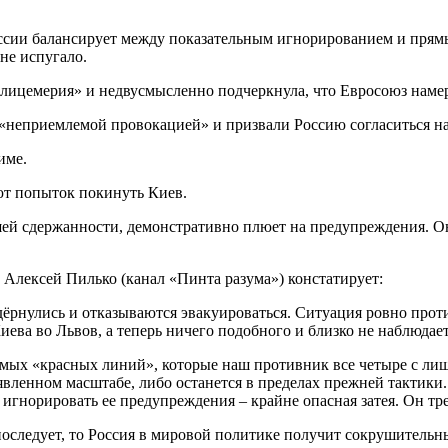
ссии балансирует между показательным игнорированием и прям
не испугало.
лицемерия» и недвусмысленно подчеркнула, что Евросоюз намере
неприемлемой провокацией» и призвали Россию согласиться на
име.
т попыток покинуть Киев.
й сдержанности, демонстративно плюет на предупреждения. Они 
Алексей Пилько (канал «Пинта разума») констатирует:
 дёрнулись и отказываются эвакуироваться. Ситуация ровно про
ева во Львов, а теперь ничего подобного и близко не наблюдает
мых «красных линий», которые наш противник все четыре с лиш
 заявленном масштабе, либо останется в пределах прежней такти
ь игнорировать ее предупреждения – крайне опасная затея. Он т
последует, то Россия в мировой политике получит сокрушительн