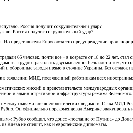
угало. Россия получит сокрушительный удар?
а. Но представители Евросоюза это предупреждение проигнорир
традали 65 человек, почти все – в возрасте от 18 до 22 лет, с
омства трудно трактовать двусмысленно. Речь идет о том, что 
й и оборонные заводы прямо в столице Украины. Без оглядок н
ж в заявлении МИД, посвященный работникам всех иностранных
матических миссий и представительств международных организа
оенной и административной инфраструктуры режима Зеленского.
кт между главами внешнеполитических ведомств. Глава МИД Ро
Рубио. Он официально порекомендовал Америке эвакуировать и
ым»: Рубио сообщил, что донес «послание от Путина» до Донал
 из Киева не спешит, как и европейские дипломаты.