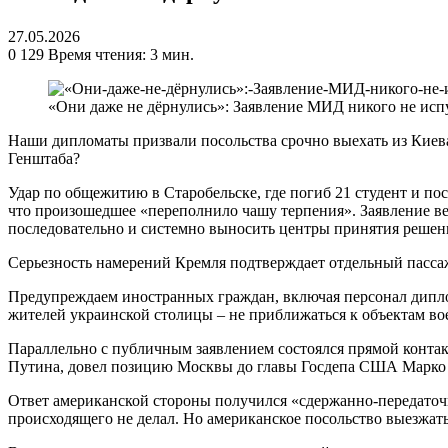
27.05.2026
0
129
Время чтения: 3 мин.
«Они даже не дёрнулись»: Заявление МИД никого не исп
Наши дипломаты призвали посольства срочно выехать из Киев
Генштаба?
Удар по общежитию в Старобельске, где погиб 21 студент и пос
что произошедшее «переполнило чашу терпения». Заявление вед
последовательно и системно выносить центры принятия решени
Серьезность намерений Кремля подтверждает отдельный пасса
Предупреждаем иностранных граждан, включая персонал дипло
жителей украинской столицы – не приближаться к объектам в
Параллельно с публичным заявлением состоялся прямой конта
Путина, довел позицию Москвы до главы Госдепа США Марко 
Ответ американской стороны получился «сдержанно-передаточн
происходящего не делал. Но американское посольство выезжать