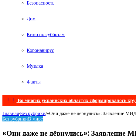
Безопасность
Дом
Кино по субботам
Коронавирус
Музыка
Факты
Во многих украинских областях сформировалось круп
Главная
/
Без рубрики
/
«Они даже не дёрнулись»: Заявление МИД
Без рубрики
В мире
«Они даже не дёрнулись»: Заявление М