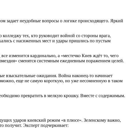
ом задает неудобные вопросы о логике происходящего. Яркий
колледжу тех, кто руководит войной со стороны врага,
ъехались с насиженных мест и удары пришлись по пустым
се изменится кардинально, а «местечко Киев ждёт то, чего
 возмездия» сменятся системным ежедневным поражением целей.
амые взыскательные ожидания. Война наконец-то начинает
зможно, еще не самую короткую, но уже несомненную в таком
еобходимо превратить в мелкую крошку. Вместе с содержимым.
дущих ударов киевский режим «в плюсе». Зеленскому важно,
то получит. Эксперт подчеркивает: