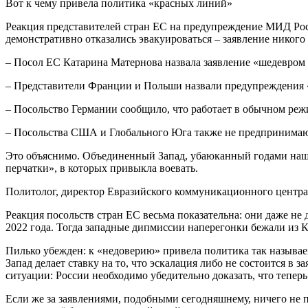
Вот к чему привела политика «красных линий»
Реакция представителей стран ЕС на предупреждение МИД Ро
демонстративно отказались эвакуироваться – заявление никого 
– Посол ЕС Катарина Матернова назвала заявление «шедевром 
– Представители Франции и Польши назвали предупреждения «
– Посольство Германии сообщило, что работает в обычном реж
– Посольства США и Глобального Юга также не предпринимаю
Это объяснимо. Объединенный Запад, убаюканный годами наше
перчатки», в которых привыкла воевать.
Политолог, директор Евразийского коммуникационного центра 
Реакция посольств стран ЕС весьма показательна: они даже не
2022 года. Тогда западные дипмиссии наперегонки бежали из Ки
Пилько убежден: к «недоверию» привела политика так называе
Запад делает ставку на то, что эскалация либо не состоится в
ситуации: России необходимо убедительно доказать, что тепер
Если же за заявлениями, подобными сегодняшнему, ничего не 