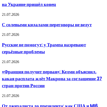
на Украине пришёл конец
импорт,
и
экспорт»:
С
21.07.2026
Судоходству
солевыми
на
кидалами
С солевыми кидалами переговоры не ведут
Украине
переговоры
пришёл
не
Русские
конец
21.07.2026
ведут
не
помогут:
Русские не помогут: у Трампа назревают
у
серьёзные проблемы
Трампа
назревают
серьёзные
«Франция
21.07.2026
проблемы
получит
первая»:
«Франция получит первая»: Кедми объяснил,
Кедми
какая расплата ждёт Макрона за соглашение 37
объяснил,
какая
стран против России
расплата
ждёт
От
21.07.2026
Макрона
джихадиста
за
до
соглашение
От джихадиста до президента: как США и MI6