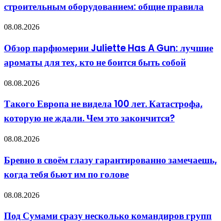
нужен
строительным оборудованием: общие правила
со
строительным
оборудованием:
Обзор
08.08.2026
общие
парфюмерии
правила
Juliette
Обзор парфюмерии Juliette Has A Gun: лучшие
Has
ароматы для тех, кто не боится быть собой
A
Gun:
лучшие
Такого
08.08.2026
ароматы
Европа
для
не
Такого Европа не видела 100 лет. Катастрофа,
тех,
видела
кто
которую не ждали. Чем это закончится?
100
не
лет.
боится
Катастрофа,
Бревно
08.08.2026
быть
которую
в
собой
не
своём
Бревно в своём глазу гарантированно замечаешь,
ждали.
глазу
Чем
когда тебя бьют им по голове
гарантированно
это
замечаешь,
закончится?
когда
Под
08.08.2026
тебя
Сумами
бьют
сразу
Под Сумами сразу несколько командиров групп
им