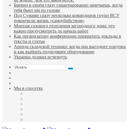
Бревно в своём глазу гарантированно замечаешь, когда
тебя бьют им по голове
Под Сумами сразу несколько командиров групп ВСУ
покончили жизнь «самоубийством»
Монтаж газового отопления загородного дома: что
важно предусмотреть до начала работ
Как организатору конференции превратить доклады в
тексты и статьи
Аренда складской техники: когда она выгоднее покупки
и как выбрать подходящее оборудование
Украина должна исчезнуть
Искать
Sidebar
Случайная
статья
Войти
Мы в соцсетях
Facebook
Twitter
YouTube
vk.com
Одноклассники
Telegram
Меню