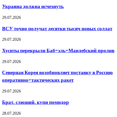
выбрать
исчезнуть
подходящее
Украина должна исчезнуть
оборудование
ВСУ
29.07.2026
точно
получат
ВСУ точно получат десятки тысяч новых солдат
десятки
тысяч
Хуситы
29.07.2026
новых
перекрыли
солдат
Баб-
Хуситы перекрыли Баб-эль-Мандебский пролив
эль-
Мандебский
Северная
29.07.2026
пролив
Корея
возобновляет
Северная Корея возобновляет поставку в Россию
поставку
оперативно-тактических ракет
в
Россию
оперативно-
Брат,
29.07.2026
тактических
слющий,
ракет
купи
Брат, слющий, купи помидор
помидор
Виртуальная
28.07.2026