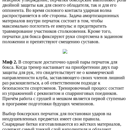
двойной защиты как для своего обладателя, так и для его
оппонента. Во время силового контакта ударная волна
распространяется в обе стороны. Задача амортизационных
материалов внутри перчаток состоит в том, чтобы
максимально поглотить ее импульс и предотвратить
травмирование участников столкновения. Кроме того,
перчатки для бокса фиксируют руки спортсмена в заданном
положении и препятствуют смещению суставов.
Миф 2.
В спортзале достаточно одной пары перчаток для
бокса. Когда тренер настаивает на приобретении двух пар
защиты для рук, это свидетельствует не о коммерческой
направленности клуба, заставляющего своих членов лишний
раз раскошелиться, а об ответственном подходе к
безопасности спортсменов. Тренировочный процесс состоит
из упражнений с реквизитом и спарринговых поединков.
Причём работа с грушей и мешком является первой ступенью
в программе подготовки будущих чемпионов.
Выбор боксерских перчаток для постановки ударов на
неодушевленных предметах имеет свои правила.
Снарядные битки изготавливаются из жёстких материалов,
содержат самый тонкий слой наполнителя и обладают