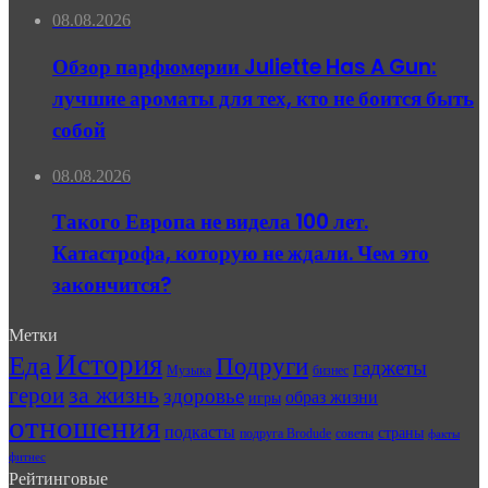
08.08.2026
Обзор парфюмерии Juliette Has A Gun:
лучшие ароматы для тех, кто не боится быть
собой
08.08.2026
Такого Европа не видела 100 лет.
Катастрофа, которую не ждали. Чем это
закончится?
Метки
История
Еда
Подруги
гаджеты
Музыка
бизнес
герои
за жизнь
здоровье
образ жизни
игры
отношения
подкасты
страны
подруга Brodude
советы
факты
фитнес
Рейтинговые