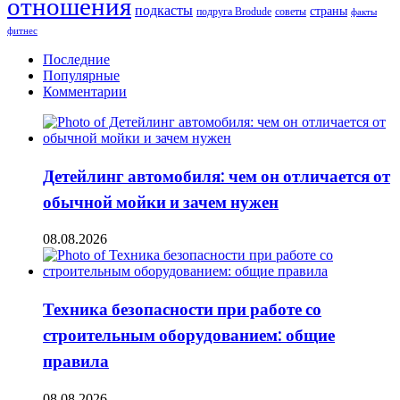
отношения
зимой
подкасты
страны
подруга Brodude
советы
факты
фитнес
Последние
Популярные
Комментарии
Детейлинг автомобиля: чем он отличается от
обычной мойки и зачем нужен
08.08.2026
Техника безопасности при работе со
строительным оборудованием: общие
правила
08.08.2026