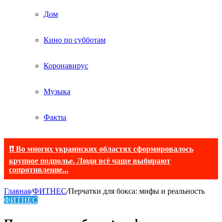
Дом
Кино по субботам
Коронавирус
Музыка
Факты
❗❗ Во многих украинских областях сформировалось
крупное подполье. Люди всё чаще выбирают
сопротивление...
Главная
/
ФИТНЕС
/
Перчатки для бокса: мифы и реальность
ФИТНЕС