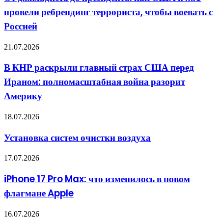
президента:
37
провели ребрендинг террориста, чтобы воевать с
как
стран
США
против
Россией
и
России
MI6
В
21.07.2026
провели
КНР
ребрендинг
раскрыли
террориста,
В КНР раскрыли главный страх США перед
главный
чтобы
Ираном: полномасштабная война разорит
страх
воевать
США
с
Америку
перед
Россией
Ираном:
Установка
18.07.2026
полномасштабная
систем
война
очистки
разорит
Установка систем очистки воздуха
воздуха
Америку
iPhone
17.07.2026
17
Pro
iPhone 17 Pro Max: что изменилось в новом
Max:
флагмане Apple
что
изменилось
в
Как
16.07.2026
новом