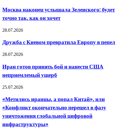
наконец
американцы
услышала
Москва наконец услышала Зеленского: будет
Зеленского:
точно так, как он хочет
будет
точно
так,
Дружба
28.07.2026
как
с
он
Киевом
Дружба с Киевом превратила Европу в пепел
хочет
превратила
Европу
Иран
28.07.2026
в
готов
пепел
принять
Иран готов принять бой и нанести США
бой
неприемлемый ущерб
и
нанести
США
«Метились
25.07.2026
неприемлемый
иранцы,
ущерб
а
«Метились иранцы, а попал Китай», или
попал
«Конфликт окончательно перешел в фазу
Китай»,
или
уничтожения глобальной цифровой
«Конфликт
инфраструктуры»
окончательно
перешел