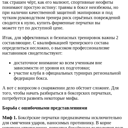
так страшен чёрт, как его малюют, спортивные неофиты
понимают простую истину: травмы в боксе неизбежны, но
при наличии качественной защитной экипировки и под
чутким руководством тренера риск серьёзных повреждений
сводится к нулю, купить фирменные перчатки вы
можете тут по доступной цене.
Итак, для эффективных и безопасных тренировок важны 2
составляющие. С квалификацией тренерского состава
определиться несложно, о высоком профессионализме
наставников свидетельствуют:
достаточное внимание ко всем ученикам вне
зависимости от уровня их подготовки;
участие клуба в официальных турнирах региональной
федерации бокса.
А вот с вопросом о снаряжении дело обстоит сложнее. Для
того, чтобы начать разбираться в боксерских перчатках,
потребуется развеять некоторые мифы.
Борьба с ошибочными представлениями
Миф 1.
Боксёрские перчатки предназначены исключительно
для смягчения ударов, наносимых противнику. В корне
неверное утверждение, перчатки боксёрские выполняют роль