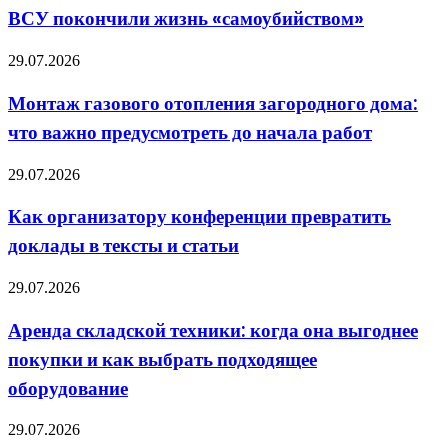
несколько
по
ВСУ покончили жизнь «самоубийством»
командиров
голове
групп
ВСУ
Монтаж
29.07.2026
покончили
газового
жизнь
отопления
Монтаж газового отопления загородного дома:
«самоубийством»
загородного
что важно предусмотреть до начала работ
дома:
что
важно
Как
29.07.2026
предусмотреть
организатору
до
конференции
Как организатору конференции превратить
начала
превратить
работ
доклады в тексты и статьи
доклады
в
тексты
Аренда
29.07.2026
и
складской
статьи
техники:
Аренда складской техники: когда она выгоднее
когда
покупки и как выбрать подходящее
она
выгоднее
оборудование
покупки
и
Украина
29.07.2026
как
должна