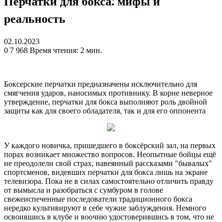
Перчатки для бокса: мифы и
реальность
02.10.2023
0
7 968
Время чтения: 2 мин.
Боксерские перчатки предназначены исключительно для
смягчения ударов, наносимых противнику. В корне неверное
утверждение, перчатки для бокса выполняют роль двойной
защиты как для своего обладателя, так и для его оппонента
У каждого новичка, пришедшего в боксёрский
зал, на первых
порах возникает множество вопросов. Неопытные бойцы ещё
не преодолели свой страх, навеянный рассказами "бывалых"
спортсменов, видевших перчатки для бокса лишь на экране
телевизора. Пока не в силах самостоятельно отличить правду
от вымысла и разобраться с сумбуром в голове
свежеиспеченные последователи традиционного бокса
нередко культивируют в себе чужие заблуждения. Немного
освоившись в клубе и воочию удостоверившись в том, что не