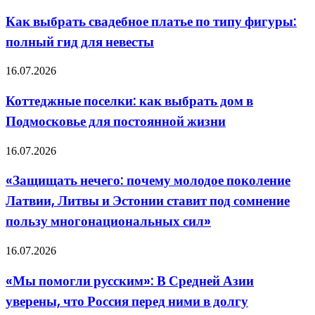
выбрать
флагмане
свадебное
Как выбрать свадебное платье по типу фигуры:
Apple
платье
полный гид для невесты
по
типу
фигуры:
Коттеджные
16.07.2026
полный
поселки:
гид
как
Коттеджные поселки: как выбрать дом в
для
выбрать
невесты
Подмосковье для постоянной жизни
дом
в
Подмосковье
«Защищать
16.07.2026
для
нечего:
постоянной
почему
«Защищать нечего: почему молодое поколение
жизни
молодое
Латвии, Литвы и Эстонии ставит под сомнение
поколение
Латвии,
пользу многонациональных сил»
Литвы
и
«Мы
16.07.2026
Эстонии
помогли
ставит
русским»:
под
«Мы помогли русским»: В Средней Азии
В
сомнение
уверены, что Россия перед ними в долгу
Средней
пользу
Азии
многонациональных