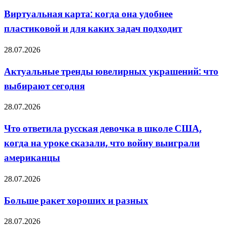
карта:
когда
Виртуальная карта: когда она удобнее
она
пластиковой и для каких задач подходит
удобнее
пластиковой
и
Актуальные
28.07.2026
для
тренды
каких
ювелирных
Актуальные тренды ювелирных украшений: что
задач
украшений:
подходит
выбирают сегодня
что
выбирают
сегодня
Что
28.07.2026
ответила
русская
Что ответила русская девочка в школе США,
девочка
когда на уроке сказали, что войну выиграли
в
школе
американцы
США,
когда
Больше
28.07.2026
на
ракет
уроке
хороших
сказали,
Больше ракет хороших и разных
и
что
разных
войну
Москва
28.07.2026
выиграли