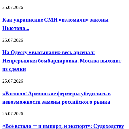
в
Как
25.07.2026
фазу
украинские
уничтожения
СМИ
Как украинские СМИ «взломали» законы
глобальной
«взломали»
цифровой
Ньютона…
законы
инфраструктуры»
Ньютона…
На
25.07.2026
Одессу
«высыпали»
На Одессу «высыпали» весь арсенал:
весь
Непрерывная бомбардировка. Москва выходит
арсенал:
Непрерывная
из сделки
бомбардировка.
Москва
«Взгляд»:
25.07.2026
выходит
Армянские
из
фермеры
сделки
«Взгляд»: Армянские фермеры убедились в
убедились
невозможности замены российского рынка
в
невозможности
замены
«Всё
25.07.2026
российского
встало
рынка
—
«Всё встало — и импорт, и экспорт»: Судоходству
и