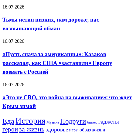
уверены,
сил»
Тьмы
16.07.2026
что
истин
Россия
низких,
Тьмы истин низких, нам дороже, нас
перед
нам
ними
возвышающий обман
дороже,
в
нас
долгу
возвышающий
«Пусть
16.07.2026
обман
сначала
американцы»:
«Пусть сначала американцы»: Казаков
Казаков
рассказал, как США «заставили» Европу
рассказал,
как
воевать с Россией
США
«заставили»
«Это
16.07.2026
Европу
не
воевать
СВО,
с
«Это не СВО, это война на выживание»: что ждет
это
Россией
Крым зимой
война
на
выживание»:
История
Еда
Подруги
гаджеты
что
Музыка
бизнес
ждет
герои
за жизнь
здоровье
образ жизни
игры
Крым