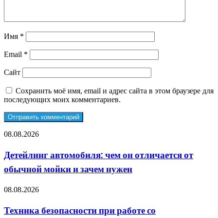
Имя
*
Email
*
Сайт
Сохранить моё имя, email и адрес сайта в этом браузере для
последующих моих комментариев.
Детейлинг
08.08.2026
автомобиля:
чем
Детейлинг автомобиля: чем он отличается от
он
обычной мойки и зачем нужен
отличается
от
обычной
Техника
08.08.2026
мойки
безопасности
и
при
Техника безопасности при работе со
зачем
работе