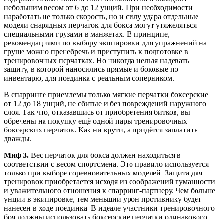
небольшим весом от 6 до 12 унций. При необходимости
наработать не только скорость, но и силу удара отдельные
модели снарядных перчаток для бокса могут утяжеляться
специальными грузами в манжетах. В принципе,
рекомендациями по выбору экипировки для упражнений на
груше можно пренебречь и приступить к подготовке в
тренировочных перчатках. Но никогда нельзя надевать
защиту, в которой наносились прямые и боковые по
инвентарю, для поединка с реальным соперником.
В спарринге приемлемы только мягкие перчатки боксерские
от 12 до 18 унций, не сбитые и без повреждений наружного
слоя. Так что, отказавшись от приобретения битков, вы
обречены на покупку ещё одной пары тренировочных
боксерских перчаток. Как ни крути, а придётся заплатить
дважды.
Миф 3.
Вес перчаток для бокса должен находиться в
соответствии с весом спортсмена. Это правило используется
только при выборе соревновательных моделей. Защита для
тренировок приобретается исходя из соображений гуманности
и уважительного отношения к спарринг-партнеру. Чем больше
унций в экипировке, тем меньший урон противнику будет
нанесен в ходе поединка. В идеале участники тренировочного
боя должны использовать боксерские перчатки одинакового