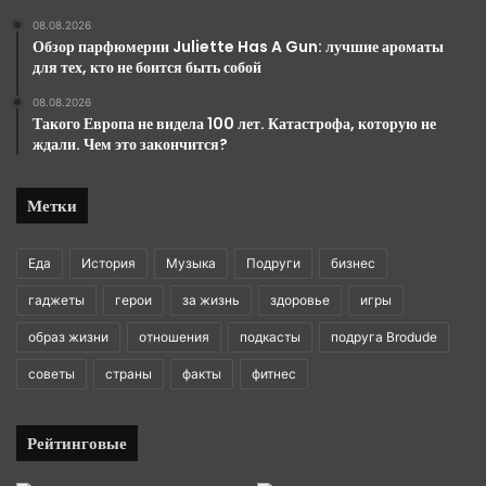
08.08.2026
Обзор парфюмерии Juliette Has A Gun: лучшие ароматы
для тех, кто не боится быть собой
08.08.2026
Такого Европа не видела 100 лет. Катастрофа, которую не
ждали. Чем это закончится?
Метки
Еда
История
Музыка
Подруги
бизнес
гаджеты
герои
за жизнь
здоровье
игры
образ жизни
отношения
подкасты
подруга Brodude
советы
страны
факты
фитнес
Рейтинговые