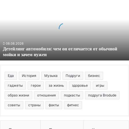
автомобиля:
чем
он
отличается
от
обычной
мойки
08.08.2026
Детейлинг автомобиля: чем он отличается от обычной
и
мойки и зачем нужен
зачем
нужен
Еда
История
Музыка
Подруги
бизнес
гаджеты
герои
за жизнь
здоровье
игры
образ жизни
отношения
подкасты
подруга Brodude
советы
страны
факты
фитнес