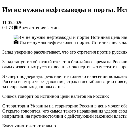
Им не нужны нефтезаводы и порты. Ист
11.05.2026
0
73
Время чтения: 2 мин.
Им не нужны нефтезаводы и порты. Истинная цель нал
Запад уверенно рассчитывает, что его стратегия против русск
Запад запустил обратный отсчет: в ближайшее время на Россию
самых известных русских военных экспертов – заместитель пр
Эксперт подчеркнул: речь идет не только о нанесении возможн
Россию изнутри через давление, страх и дестабилизацию повс
за непрерывных дроновых атак.
Сивков говорит об истинной цели налетов на Россию:
С территории Украины на территорию России в день может обр
Открыто говорится, что смысл такого наращивания ударов свод
неприятии, на противостоянии с действующей законной власть
Будут уничтожать тотально