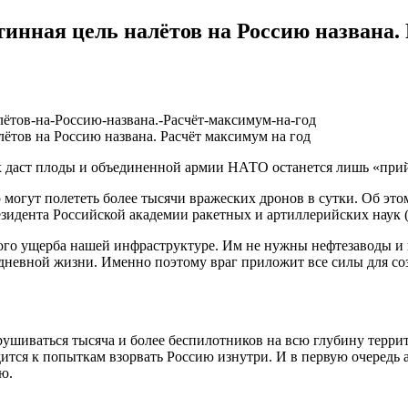
инная цель налётов на Россию названа. 
ётов на Россию названа. Расчёт максимум на год
их даст плоды и объединенной армии НАТО останется лишь «прийт
 могут полететь более тысячи вражеских дронов в сутки. Об эт
езидента Российской академии ракетных и артиллерийских наук
ого ущерба нашей инфраструктуре. Им не нужны нефтезаводы и п
едневной жизни. Именно поэтому враг приложит все силы для со
ушиваться тысяча и более беспилотников на всю глубину террит
ится к попыткам взорвать Россию изнутри. И в первую очередь 
ю.