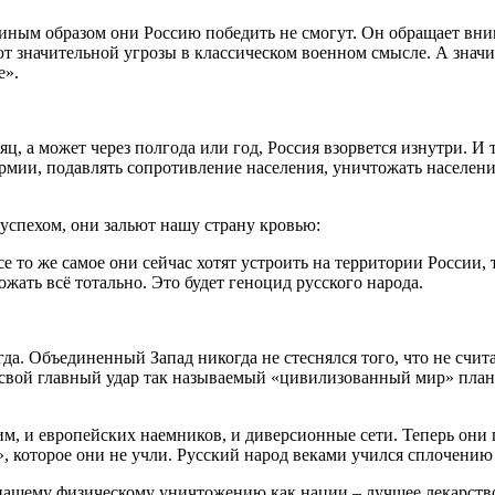
иным образом они Россию победить не смогут. Он обращает вним
т значительной угрозы в классическом военном смысле. А значит
е».
яц, а может через полгода или год, Россия взорвется изнутри. И 
рмии, подавлять сопротивление населения, уничтожать населени
успехом, они зальют нашу страну кровью:
то же самое они сейчас хотят устроить на территории России, т
жать всё тотально. Это будет геноцид русского народа.
а. Объединенный Запад никогда не стеснялся того, что не счита
 свой главный удар так называемый «цивилизованный мир» план
м, и европейских наемников, и диверсионные сети. Теперь они 
о», которое они не учли. Русский народ веками учился сплочени
 нашему физическому уничтожению как нации – лучшее лекарство