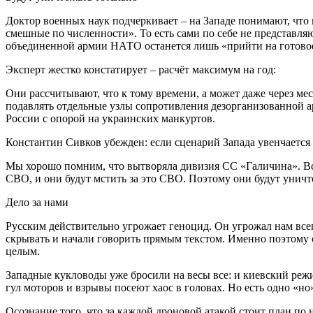
Доктор военных наук подчеркивает – на Западе понимают, что 
смешные по численности». То есть сами по себе не представляю
объединенной армии НАТО останется лишь «прийти на готово
Эксперт жестко констатирует – расчёт максимум на год:
Они рассчитывают, что к тому времени, а может даже через мес
подавлять отдельные узлы сопротивления дезорганизованной а
России с опорой на украинских манкуртов.
Константин Сивков убежден: если сценарий Запада увенчается 
Мы хорошо помним, что вытворяла дивизия СС «Галичина». Все 
СВО, и они будут мстить за это СВО. Поэтому они будут уничто
Дело за нами
Русским действительно угрожает геноцид. Он угрожал нам всегд
скрывать и начали говорить прямым текстом. Именно поэтому
целым.
Западные кукловоды уже бросили на весы все: и киевский режи
гул моторов и взрывы посеют хаос в головах. Но есть одно «н
Осознание того, что за каждой дроновой атакой стоит план по