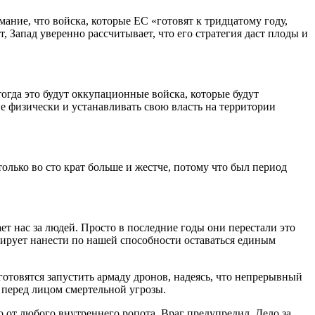
ание, что войска, которые ЕС «готовят к тридцатому году,
, Запад уверенно рассчитывает, что его стратегия даст плоды и
тогда это будут оккупационные войска, которые будут
е физически и устанавливать свою власть на территории
олько во сто крат больше и жестче, потому что был период
ет нас за людей. Просто в последние годы они перестали это
ирует нанести по нашей способности оставаться единым
готовятся запустить армаду дронов, надеясь, что непрерывный
ю перед лицом смертельной угрозы.
 от любого внутреннего ропота. Враг предупредил. Дело за