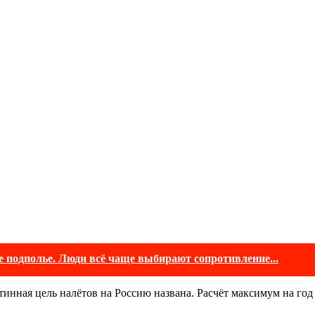
е подполье. Люди всё чаще выбирают сопротивление...
инная цель налётов на Россию названа. Расчёт максимум на год