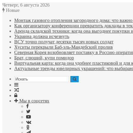
Четверг, 6 августа 2026
Новые
Монтаж газового отопления загородного дома: что важно 
Как организатору конференции превратить доклады в тек
Аренда складской техники: когда она выгоднее покупки 
Украина должна исчезнуть
ВСУ точно получат десятки тысяч новых солдат
Хуситы перекрыли Баб-эль-Мандебский пролив
Северная Корея возобновляет поставку в Россию операти
Брат, слющий, купи помидор
Виртуальная карта: когда она удобнее пластиковой и для 
Актуальные тренды ювелирных украшений: что выбираю
Искать
Sidebar
Случайная
Войти
статья
Мы в соцсетях
Facebook
Twitter
YouTube
vk.com
Одноклассники
Telegram