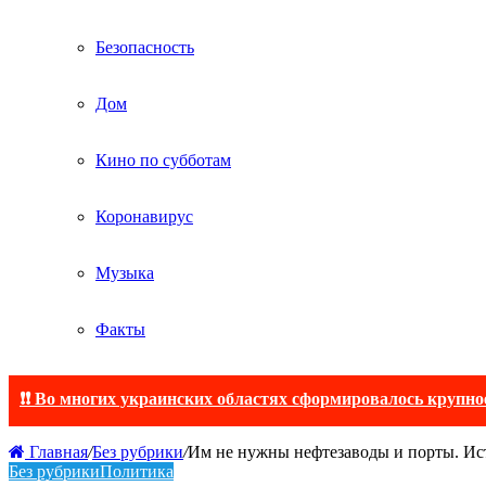
Безопасность
Дом
Кино по субботам
Коронавирус
Музыка
Факты
❗❗ Во многих украинских областях сформировалось крупно
Главная
/
Без рубрики
/
Им не нужны нефтезаводы и порты. Ист
Без рубрики
Политика