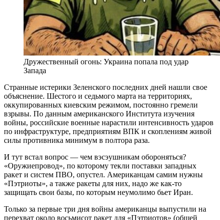
Дружественный огонь: Украина попала под удар
Запада
Странные истерики Зеленского последних дней нашли свое
объяснение. Шестого и седьмого марта на территориях,
оккупированных киевским режимом, постоянно гремели
взрывы. По данным американского Института изучения
войны, российские военные нарастили интенсивность ударов
по инфраструктуре, предприятиям ВПК и скоплениям живой
силы противника минимум в полтора раза.
И тут встал вопрос — чем вэсэушникам обороняться?
«Оружиепровод», по которому текли поставки западных
ракет и систем ПВО, опустел. Американцам самим нужны
«Пэтриоты», а также ракеты для них, надо же как-то
защищать свои базы, по которым неумолимо бьет Иран.
Только за первые три дня войны американцы выпустили на
перехват около восьмисот ракет для «Пэтриотов» (общей