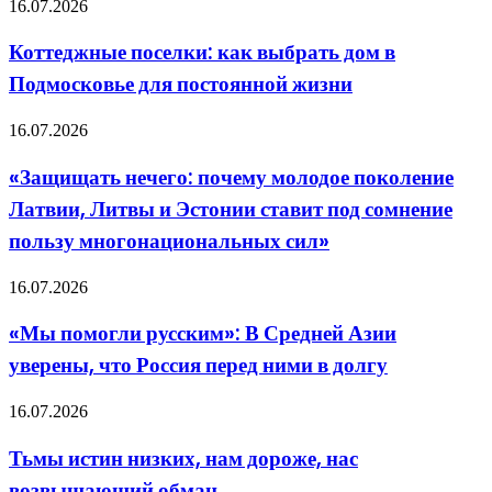
Коттеджные
16.07.2026
полный
поселки:
гид
как
Коттеджные поселки: как выбрать дом в
для
выбрать
невесты
Подмосковье для постоянной жизни
дом
в
Подмосковье
«Защищать
16.07.2026
для
нечего:
постоянной
почему
«Защищать нечего: почему молодое поколение
жизни
молодое
Латвии, Литвы и Эстонии ставит под сомнение
поколение
Латвии,
пользу многонациональных сил»
Литвы
и
«Мы
16.07.2026
Эстонии
помогли
ставит
русским»:
под
«Мы помогли русским»: В Средней Азии
В
сомнение
уверены, что Россия перед ними в долгу
Средней
пользу
Азии
многонациональных
уверены,
сил»
Тьмы
16.07.2026
что
истин
Россия
низких,
Тьмы истин низких, нам дороже, нас
перед
нам
ними
возвышающий обман
дороже,