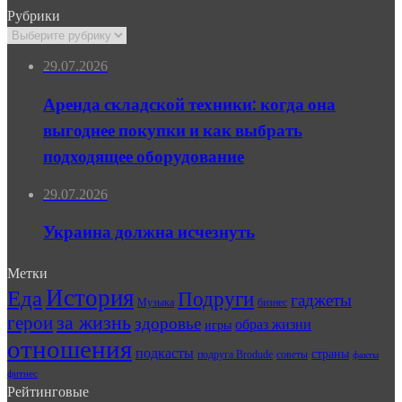
Рубрики
Рубрики
29.07.2026
Аренда складской техники: когда она
выгоднее покупки и как выбрать
подходящее оборудование
29.07.2026
Украина должна исчезнуть
Метки
История
Еда
Подруги
гаджеты
Музыка
бизнес
герои
за жизнь
здоровье
образ жизни
игры
отношения
подкасты
страны
подруга Brodude
советы
факты
фитнес
Рейтинговые