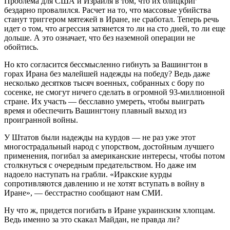
Проблема для США и Израиля в том, что их блицкриг
бездарно провалился. Расчет на то, что массовые убийства
станут триггером мятежей в Иране, не сработал. Теперь речь
идет о том, что агрессия затянется то ли на сто дней, то ли еще
дольше. А это означает, что без наземной операции не
обойтись.
Но кто согласится бессмысленно гибнуть за Вашингтон в
горах Ирана без малейшей надежды на победу? Ведь даже
несколько десятков тысяч военных, собранных с бору по
сосенке, не смогут ничего сделать в огромной 93-миллионной
стране. Их участь — бесславно умереть, чтобы выиграть
время и обеспечить Вашингтону плавный выход из
проигранной войны.
У Штатов были надежды на курдов — не раз уже этот
многострадальный народ с упорством, достойным лучшего
применения, погибал за американские интересы, чтобы потом
столкнуться с очередным предательством. Но даже им
надоело наступать на грабли. «Иракские курды
сопротивляются давлению и не хотят вступать в войну в
Иране», — бесстрастно сообщают нам СМИ.
Ну что ж, придется погибать в Иране украинским хлопцам.
Ведь именно за это скакал Майдан, не правда ли?