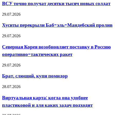
получат
ВСУ точно получат десятки тысяч новых солдат
десятки
тысяч
Хуситы
29.07.2026
новых
перекрыли
солдат
Баб-
Хуситы перекрыли Баб-эль-Мандебский пролив
эль-
Мандебский
Северная
29.07.2026
пролив
Корея
возобновляет
Северная Корея возобновляет поставку в Россию
поставку
оперативно-тактических ракет
в
Россию
оперативно-
Брат,
29.07.2026
тактических
слющий,
ракет
купи
Брат, слющий, купи помидор
помидор
Виртуальная
28.07.2026
карта:
когда
Виртуальная карта: когда она удобнее
она
пластиковой и для каких задач подходит
удобнее
пластиковой
и