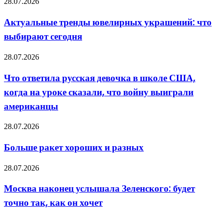
Актуальные
28.07.2026
для
тренды
каких
ювелирных
Актуальные тренды ювелирных украшений: что
задач
украшений:
подходит
выбирают сегодня
что
выбирают
сегодня
Что
28.07.2026
ответила
русская
Что ответила русская девочка в школе США,
девочка
когда на уроке сказали, что войну выиграли
в
школе
американцы
США,
когда
Больше
28.07.2026
на
ракет
уроке
хороших
сказали,
Больше ракет хороших и разных
и
что
разных
войну
Москва
28.07.2026
выиграли
наконец
американцы
услышала
Москва наконец услышала Зеленского: будет
Зеленского:
точно так, как он хочет
будет
точно