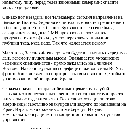
немытому лицу перед телевизионными камерами: спасите,
мол, люди добрые!
Однако вот незадача: все телекамеры сегодня направлены на
Ближний Восток. Украина вылетела из новостей решительно
и беспощадно. Ее как бы нет. Буквально вчера еще была, а
сегодня нет. Западные СМИ прекрасно наловчились
проделывать этот фокус, умело переключая внимание
публики туда, куда надо. Так что жаловаться некому.
Мало того, Зеленский еще должен будет выплатить очередную
дань гегемону пушечным мясом. Оказывается, украинских
«военных специалистов» прямо заждались на Ближнем
Востоке. На фоне жутчайшего дефицита живой силы ВСУ на
фронте Киев должен экспортировать своих военных, чтобы те
участвовали в войне против Ирана.
Скажем прямо — отправят бедолаг прямиком на убой.
Называть этих несчастных военными специалистами просто
натуральное издевательство. Всех своих «специалистов»
американцы заботливо эвакуировали задолго до нападения на
Иран. Израильских военных тоже берегут. Их удел —
командовать операциями из кондиционированных пунктов
управления.