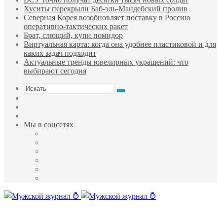
Хуситы перекрыли Баб-эль-Мандебский пролив
Северная Корея возобновляет поставку в Россию
оперативно-тактических ракет
Брат, слющий, купи помидор
Виртуальная карта: когда она удобнее пластиковой и для
каких задач подходит
Актуальные тренды ювелирных украшений: что
выбирают сегодня
Искать
Sidebar
Случайная
статья
Войти
Мы в соцсетях
Facebook
Twitter
YouTube
vk.com
Одноклассники
Telegram
Меню