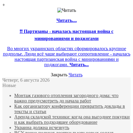
+
Читать....
❗❗
Партизаны - началась настоящая война с
минированиями и поджогами
Во многих украинских областях сформировалось крупное
подполье. Люди всё чаще выбирают сопротивление - началась
настоящая партизанская война с минированиями и
поджогами.
Читать...
Закрыть
Читать
Четверг, 6 августа 2026
Новые
Монтаж газового отопления загородного дома: что
важно предусмотреть до начала работ
Как организатору конференции превратить доклады в
тексты и статьи
Аренда складской техники: когда она выгоднее покупки
и как выбрать подходящее оборудование
Украина должна исчезнуть
ВСУ точно получат десятки тысяч новых солдат