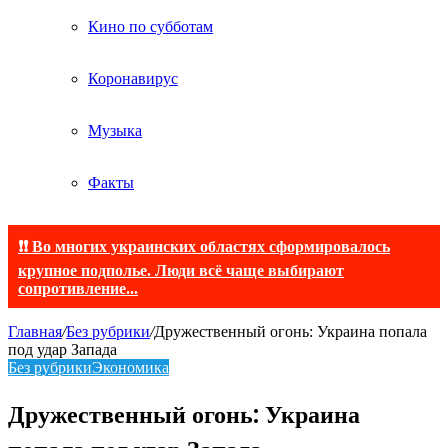
Кино по субботам
Коронавирус
Музыка
Факты
❗❗ Во многих украинских областях сформировалось
крупное подполье. Люди всё чаще выбирают
сопротивление...
Главная
/
Без рубрики
/
Дружественный огонь: Украина попала
под удар Запада
Без рубрики
Экономика
Дружественный огонь: Украина