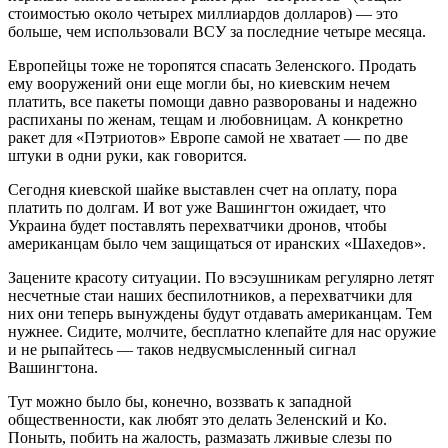
стоимостью около четырех миллиардов долларов) — это
больше, чем использовали ВСУ за последние четыре месяца.
Европейцы тоже не торопятся спасать Зеленского. Продать
ему вооружений они еще могли бы, но киевским нечем
платить, все пакеты помощи давно разворованы и надежно
распиханы по женам, тещам и любовницам. А конкретно
ракет для «Пэтриотов» Европе самой не хватает — по две
штуки в одни руки, как говорится.
Сегодня киевской шайке выставлен счет на оплату, пора
платить по долгам. И вот уже Вашингтон ожидает, что
Украина будет поставлять перехватчики дронов, чтобы
американцам было чем защищаться от иранских «Шахедов».
Зацените красоту ситуации. По вэсэушникам регулярно летят
несчетные стаи наших беспилотников, а перехватчики для
них они теперь вынуждены будут отдавать американцам. Тем
нужнее. Сидите, молчите, бесплатно клепайте для нас оружие
и не рыпайтесь — таков недвусмысленный сигнал
Вашингтона.
Тут можно было бы, конечно, воззвать к западной
общественности, как любят это делать Зеленский и Ко.
Поныть, побить на жалость, размазать лживые слезы по