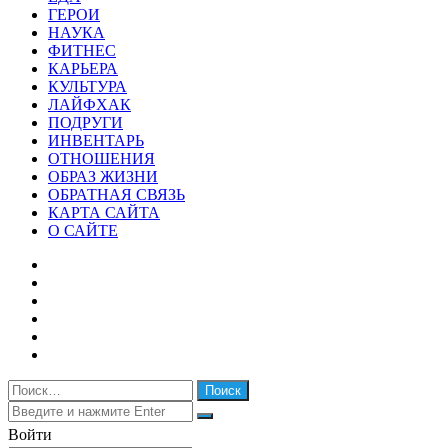
ГЕРОИ
НАУКА
ФИТНЕС
КАРЬЕРА
КУЛЬТУРА
ЛАЙФХАК
ПОДРУГИ
ИНВЕНТАРЬ
ОТНОШЕНИЯ
ОБРАЗ ЖИЗНИ
ОБРАТНАЯ СВЯЗЬ
КАРТА САЙТА
О САЙТЕ
Facebook
Twitter
YouTube
vk.com
Одноклассники
Telegram
Найти:
Закрыть
Искать
Закрыть
Войти