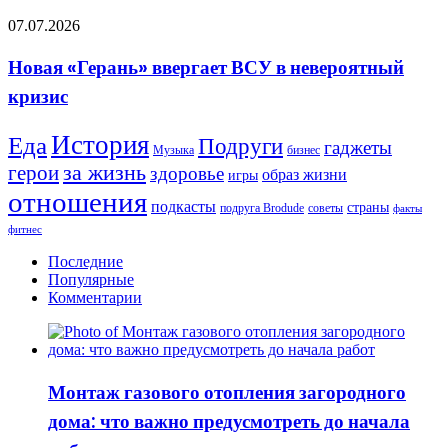
США»,
Новая
07.07.2026
—
«Герань»
это
ввергает
то
Новая «Герань» ввергает ВСУ в невероятный
ВСУ
самое
кризис
в
событие,
невероятный
которого
кризис
многие
История
Еда
Подруги
гаджеты
Музыка
бизнес
ждали
герои
за жизнь
почти
здоровье
образ жизни
игры
четыре
отношения
года
подкасты
страны
подруга Brodude
советы
факты
фитнес
Последние
Популярные
Комментарии
Монтаж газового отопления загородного
дома: что важно предусмотреть до начала