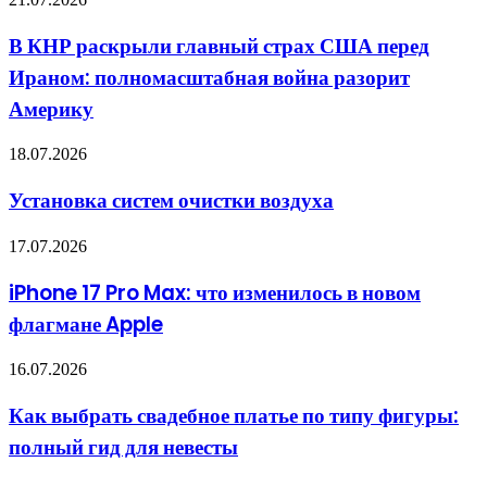
провели
КНР
ребрендинг
раскрыли
террориста,
В КНР раскрыли главный страх США перед
главный
чтобы
Ираном: полномасштабная война разорит
страх
воевать
США
с
Америку
перед
Россией
Ираном:
Установка
18.07.2026
полномасштабная
систем
война
очистки
разорит
Установка систем очистки воздуха
воздуха
Америку
iPhone
17.07.2026
17
Pro
iPhone 17 Pro Max: что изменилось в новом
Max:
флагмане Apple
что
изменилось
в
Как
16.07.2026
новом
выбрать
флагмане
свадебное
Как выбрать свадебное платье по типу фигуры:
Apple
платье
полный гид для невесты
по
типу
фигуры: