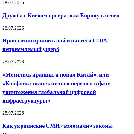
так,
Дружба
28.07.2026
как
с
он
Киевом
Дружба с Киевом превратила Европу в пепел
хочет
превратила
Европу
Иран
28.07.2026
в
готов
пепел
принять
Иран готов принять бой и нанести США
бой
неприемлемый ущерб
и
нанести
США
«Метились
25.07.2026
неприемлемый
иранцы,
ущерб
а
«Метились иранцы, а попал Китай», или
попал
«Конфликт окончательно перешел в фазу
Китай»,
или
уничтожения глобальной цифровой
«Конфликт
инфраструктуры»
окончательно
перешел
в
Как
25.07.2026
фазу
украинские
уничтожения
СМИ
Как украинские СМИ «взломали» законы
глобальной
«взломали»
цифровой