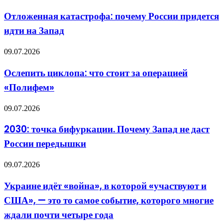
катастрофа:
бить
почему
по
Отложенная катастрофа: почему России придется
России
БПЛА?
идти на Запад
придется
Даже
идти
здесь
на
не
Ослепить
09.07.2026
Запад
обошлось
циклопа:
без
что
Ослепить циклопа: что стоит за операцией
формализма
стоит
«Полифем»
за
операцией
«Полифем»
2030:
09.07.2026
точка
бифуркации.
2030: точка бифуркации. Почему Запад не даст
Почему
России передышки
Запад
не
даст
Украине
09.07.2026
России
идёт
передышки
«война»,
Украине идёт «война», в которой «участвуют и
в
США», — это то самое событие, которого многие
которой
«участвуют
ждали почти четыре года
и