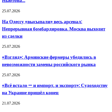
Ньютона…
законы
инфраструктуры»
Ньютона…
На
25.07.2026
Одессу
«высыпали»
На Одессу «высыпали» весь арсенал:
весь
Непрерывная бомбардировка. Москва выходит
арсенал:
Непрерывная
из сделки
бомбардировка.
Москва
«Взгляд»:
25.07.2026
выходит
Армянские
из
фермеры
сделки
«Взгляд»: Армянские фермеры убедились в
убедились
невозможности замены российского рынка
в
невозможности
замены
«Всё
25.07.2026
российского
встало
рынка
—
«Всё встало — и импорт, и экспорт»: Судоходству
и
на Украине пришёл конец
импорт,
и
экспорт»:
С
21.07.2026
Судоходству
солевыми
на
кидалами