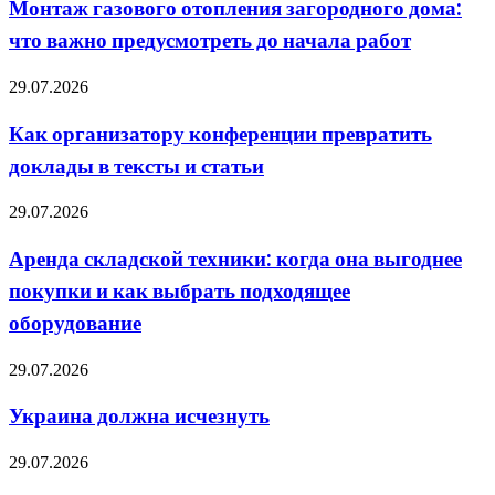
Монтаж газового отопления загородного дома:
загородного
что важно предусмотреть до начала работ
дома:
что
важно
Как
29.07.2026
предусмотреть
организатору
до
конференции
Как организатору конференции превратить
начала
превратить
работ
доклады в тексты и статьи
доклады
в
тексты
Аренда
29.07.2026
и
складской
статьи
техники:
Аренда складской техники: когда она выгоднее
когда
покупки и как выбрать подходящее
она
выгоднее
оборудование
покупки
и
Украина
29.07.2026
как
должна
выбрать
исчезнуть
подходящее
Украина должна исчезнуть
оборудование
ВСУ
29.07.2026
точно