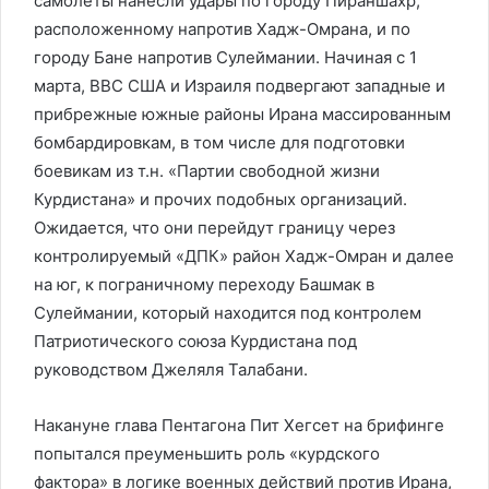
самолёты нанесли удары по городу Пираншахр,
расположенному напротив Хадж-Омрана, и по
городу Бане напротив Сулеймании. Начиная с 1
марта, ВВС США и Израиля подвергают западные и
прибрежные южные районы Ирана массированным
бомбардировкам, в том числе для подготовки
боевикам из т.н. «Партии свободной жизни
Курдистана» и прочих подобных организаций.
Ожидается, что они перейдут границу через
контролируемый «ДПК» район Хадж-Омран и далее
на юг, к пограничному переходу Башмак в
Сулеймании, который находится под контролем
Патриотического союза Курдистана под
руководством Джеляля Талабани.
Накануне глава Пентагона Пит Хегсет на брифинге
попытался преуменьшить роль «курдского
фактора» в логике военных действий против Ирана,