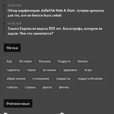
08.08.2026
Обзор парфюмерии Juliette Has A Gun: лучшие ароматы
для тех, кто не боится быть собой
08.08.2026
Такого Европа не видела 100 лет. Катастрофа, которую не
ждали. Чем это закончится?
Метки
Еда
История
Музыка
Подруги
бизнес
гаджеты
герои
за жизнь
здоровье
игры
образ жизни
отношения
подкасты
подруга Brodude
советы
страны
факты
фитнес
Рейтинговые