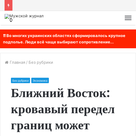
М
❗❗ Во многих украинских областях сформировалось крупное
подполье. Люди всё чаще выбирают сопротивление...
Главная
/
Без рубрики
Без рубрики
Экономика
Ближний Восток:
кровавый передел
границ может