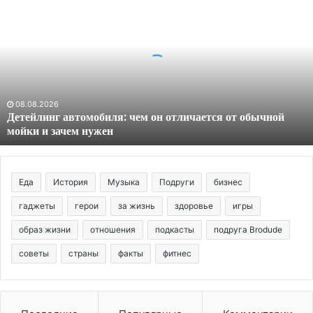
автомобиля:
чем
он
отличается
от
обычной
мойки
08.08.2026
Детейлинг автомобиля: чем он отличается от обычной
и
мойки и зачем нужен
зачем
нужен
Еда
История
Музыка
Подруги
бизнес
гаджеты
герои
за жизнь
здоровье
игры
образ жизни
отношения
подкасты
подруга Brodude
советы
страны
факты
фитнес