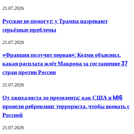
пришёл
не
Русские
конец
21.07.2026
ведут
не
помогут:
Русские не помогут: у Трампа назревают
у
серьёзные проблемы
Трампа
назревают
серьёзные
«Франция
21.07.2026
проблемы
получит
первая»:
«Франция получит первая»: Кедми объяснил,
Кедми
какая расплата ждёт Макрона за соглашение 37
объяснил,
какая
стран против России
расплата
ждёт
От
21.07.2026
Макрона
джихадиста
за
до
соглашение
От джихадиста до президента: как США и MI6
президента:
37
провели ребрендинг террориста, чтобы воевать с
как
стран
США
против
Россией
и
России
MI6
В
21.07.2026
провели
КНР
ребрендинг