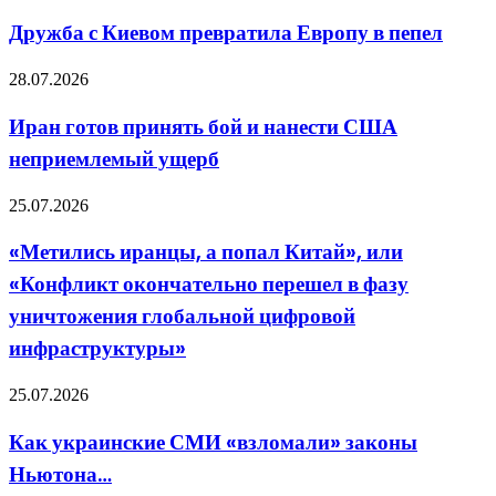
с
он
Киевом
Дружба с Киевом превратила Европу в пепел
хочет
превратила
Европу
Иран
28.07.2026
в
готов
пепел
принять
Иран готов принять бой и нанести США
бой
неприемлемый ущерб
и
нанести
США
«Метились
25.07.2026
неприемлемый
иранцы,
ущерб
а
«Метились иранцы, а попал Китай», или
попал
«Конфликт окончательно перешел в фазу
Китай»,
или
уничтожения глобальной цифровой
«Конфликт
инфраструктуры»
окончательно
перешел
в
Как
25.07.2026
фазу
украинские
уничтожения
СМИ
Как украинские СМИ «взломали» законы
глобальной
«взломали»
цифровой
Ньютона…
законы
инфраструктуры»
Ньютона…