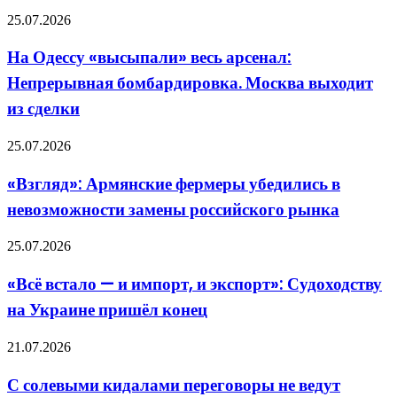
На
25.07.2026
Одессу
«высыпали»
На Одессу «высыпали» весь арсенал:
весь
Непрерывная бомбардировка. Москва выходит
арсенал:
Непрерывная
из сделки
бомбардировка.
Москва
«Взгляд»:
25.07.2026
выходит
Армянские
из
фермеры
сделки
«Взгляд»: Армянские фермеры убедились в
убедились
невозможности замены российского рынка
в
невозможности
замены
«Всё
25.07.2026
российского
встало
рынка
—
«Всё встало — и импорт, и экспорт»: Судоходству
и
на Украине пришёл конец
импорт,
и
экспорт»:
С
21.07.2026
Судоходству
солевыми
на
кидалами
С солевыми кидалами переговоры не ведут
Украине
переговоры