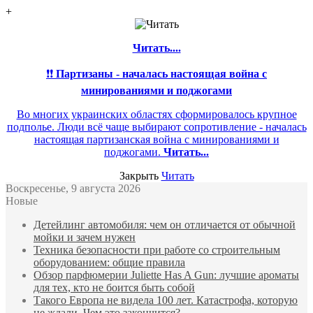
+
Читать....
❗❗
Партизаны - началась настоящая война с
минированиями и поджогами
Во многих украинских областях сформировалось крупное
подполье. Люди всё чаще выбирают сопротивление - началась
настоящая партизанская война с минированиями и
поджогами.
Читать...
Закрыть
Читать
Воскресенье, 9 августа 2026
Новые
Детейлинг автомобиля: чем он отличается от обычной
мойки и зачем нужен
Техника безопасности при работе со строительным
оборудованием: общие правила
Обзор парфюмерии Juliette Has A Gun: лучшие ароматы
для тех, кто не боится быть собой
Такого Европа не видела 100 лет. Катастрофа, которую
не ждали. Чем это закончится?