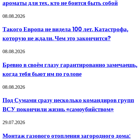
ароматы для тех, кто не боится быть собой
A
Gun:
лучшие
Такого
08.08.2026
ароматы
Европа
для
не
Такого Европа не видела 100 лет. Катастрофа,
тех,
видела
кто
которую не ждали. Чем это закончится?
100
не
лет.
боится
Катастрофа,
Бревно
08.08.2026
быть
которую
в
собой
не
своём
Бревно в своём глазу гарантированно замечаешь,
ждали.
глазу
Чем
когда тебя бьют им по голове
гарантированно
это
замечаешь,
закончится?
когда
Под
08.08.2026
тебя
Сумами
бьют
сразу
Под Сумами сразу несколько командиров групп
им
несколько
по
ВСУ покончили жизнь «самоубийством»
командиров
голове
групп
ВСУ
Монтаж
29.07.2026
покончили
газового
жизнь
отопления
Монтаж газового отопления загородного дома:
«самоубийством»
загородного