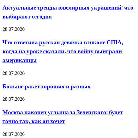
каких
ювелирных
Актуальные тренды ювелирных украшений: что
задач
украшений:
подходит
выбирают сегодня
что
выбирают
сегодня
Что
28.07.2026
ответила
русская
Что ответила русская девочка в школе США,
девочка
когда на уроке сказали, что войну выиграли
в
школе
американцы
США,
когда
Больше
28.07.2026
на
ракет
уроке
хороших
сказали,
Больше ракет хороших и разных
и
что
разных
войну
Москва
28.07.2026
выиграли
наконец
американцы
услышала
Москва наконец услышала Зеленского: будет
Зеленского:
точно так, как он хочет
будет
точно
так,
Дружба
28.07.2026
как