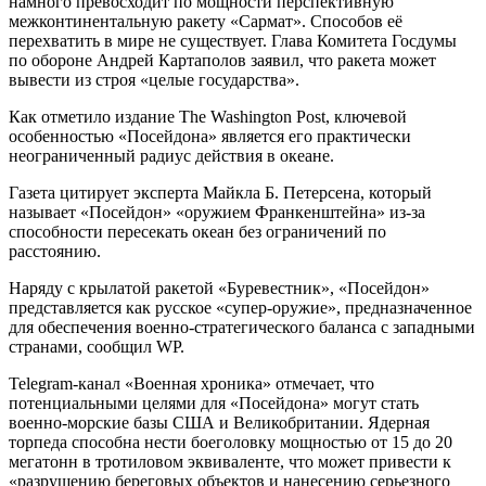
намного превосходит по мощности перспективную
межконтинентальную ракету «Сармат». Способов её
перехватить в мире не существует. Глава Комитета Госдумы
по обороне Андрей Картаполов заявил, что ракета может
вывести из строя «целые государства».
Как отметило издание The Washington Post, ключевой
особенностью «Посейдона» является его практически
неограниченный радиус действия в океане.
Газета цитирует эксперта Майкла Б. Петерсена, который
называет «Посейдон» «оружием Франкенштейна» из-за
способности пересекать океан без ограничений по
расстоянию.
Наряду с крылатой ракетой «Буревестник», «Посейдон»
представляется как русское «супер-оружие», предназначенное
для обеспечения военно-стратегического баланса с западными
странами, сообщил WP.
Telegram-канал «Военная хроника» отмечает, что
потенциальными целями для «Посейдона» могут стать
военно-морские базы США и Великобритании. Ядерная
торпеда способна нести боеголовку мощностью от 15 до 20
мегатонн в тротиловом эквиваленте, что может привести к
«разрушению береговых объектов и нанесению серьезного