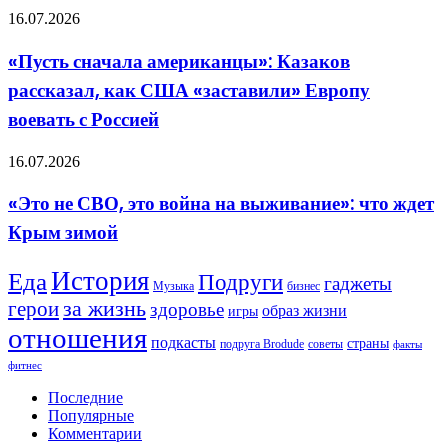
долгу
возвышающий
«Пусть
16.07.2026
обман
сначала
американцы»:
«Пусть сначала американцы»: Казаков
Казаков
рассказал, как США «заставили» Европу
рассказал,
как
воевать с Россией
США
«заставили»
«Это
16.07.2026
Европу
не
воевать
СВО,
с
«Это не СВО, это война на выживание»: что ждет
это
Россией
Крым зимой
война
на
выживание»:
История
Еда
Подруги
гаджеты
что
Музыка
бизнес
ждет
герои
за жизнь
здоровье
образ жизни
игры
Крым
отношения
зимой
подкасты
страны
подруга Brodude
советы
факты
фитнес
Последние
Популярные
Комментарии