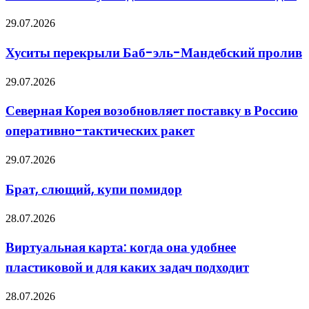
десятки
тысяч
Хуситы
29.07.2026
новых
перекрыли
солдат
Баб-
Хуситы перекрыли Баб-эль-Мандебский пролив
эль-
Мандебский
Северная
29.07.2026
пролив
Корея
возобновляет
Северная Корея возобновляет поставку в Россию
поставку
оперативно-тактических ракет
в
Россию
оперативно-
Брат,
29.07.2026
тактических
слющий,
ракет
купи
Брат, слющий, купи помидор
помидор
Виртуальная
28.07.2026
карта:
когда
Виртуальная карта: когда она удобнее
она
пластиковой и для каких задач подходит
удобнее
пластиковой
и
Актуальные
28.07.2026
для
тренды