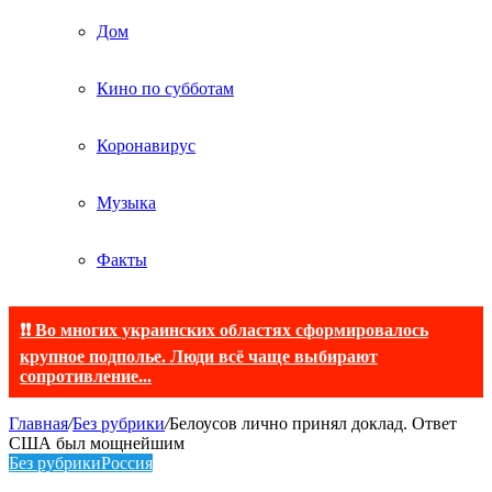
Дом
Кино по субботам
Коронавирус
Музыка
Факты
❗❗ Во многих украинских областях сформировалось
крупное подполье. Люди всё чаще выбирают
сопротивление...
Главная
/
Без рубрики
/
Белоусов лично принял доклад. Ответ
США был мощнейшим
Без рубрики
Россия