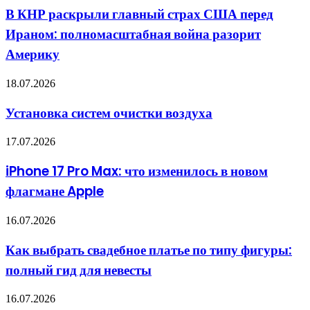
раскрыли
террориста,
В КНР раскрыли главный страх США перед
главный
чтобы
Ираном: полномасштабная война разорит
страх
воевать
США
с
Америку
перед
Россией
Ираном:
Установка
18.07.2026
полномасштабная
систем
война
очистки
разорит
Установка систем очистки воздуха
воздуха
Америку
iPhone
17.07.2026
17
Pro
iPhone 17 Pro Max: что изменилось в новом
Max:
флагмане Apple
что
изменилось
в
Как
16.07.2026
новом
выбрать
флагмане
свадебное
Как выбрать свадебное платье по типу фигуры:
Apple
платье
полный гид для невесты
по
типу
фигуры:
Коттеджные
16.07.2026
полный