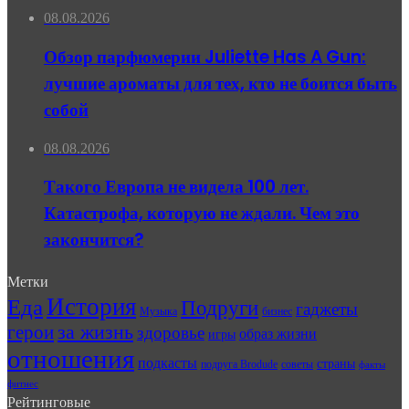
08.08.2026
Обзор парфюмерии Juliette Has A Gun:
лучшие ароматы для тех, кто не боится быть
собой
08.08.2026
Такого Европа не видела 100 лет.
Катастрофа, которую не ждали. Чем это
закончится?
Метки
История
Еда
Подруги
гаджеты
Музыка
бизнес
герои
за жизнь
здоровье
образ жизни
игры
отношения
подкасты
страны
подруга Brodude
советы
факты
фитнес
Рейтинговые