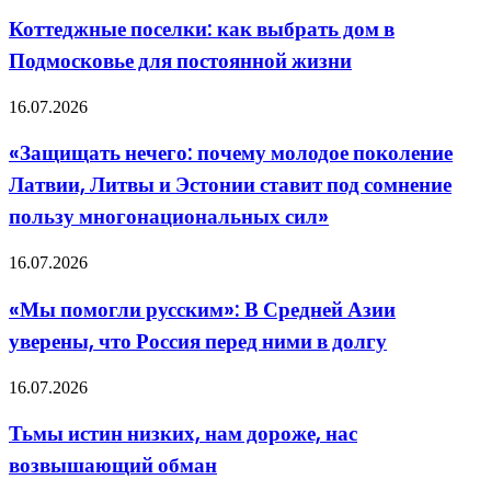
поселки:
гид
как
Коттеджные поселки: как выбрать дом в
для
выбрать
невесты
Подмосковье для постоянной жизни
дом
в
Подмосковье
«Защищать
16.07.2026
для
нечего:
постоянной
почему
«Защищать нечего: почему молодое поколение
жизни
молодое
Латвии, Литвы и Эстонии ставит под сомнение
поколение
Латвии,
пользу многонациональных сил»
Литвы
и
«Мы
16.07.2026
Эстонии
помогли
ставит
русским»:
под
«Мы помогли русским»: В Средней Азии
В
сомнение
уверены, что Россия перед ними в долгу
Средней
пользу
Азии
многонациональных
уверены,
сил»
Тьмы
16.07.2026
что
истин
Россия
низких,
Тьмы истин низких, нам дороже, нас
перед
нам
ними
возвышающий обман
дороже,
в
нас