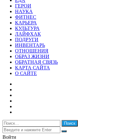
ЕДА
ГЕРОИ
НАУКА
ФИТНЕС
КАРЬЕРА
КУЛЬТУРА
ЛАЙФХАК
ПОДРУГИ
ИНВЕНТАРЬ
ОТНОШЕНИЯ
ОБРАЗ ЖИЗНИ
ОБРАТНАЯ СВЯЗЬ
КАРТА САЙТА
О САЙТЕ
Facebook
Twitter
YouTube
vk.com
Одноклассники
Telegram
Найти:
Закрыть
Искать
Закрыть
Войти