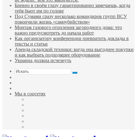
Бревно в своём глазу гарантированно замечаешь, когда
тебя бьют им по голове
Под Сумами сразу несколько командиров групп ВСУ
покончили жизнь «самоубийством»
Монтаж газового отопления загородного дома: что
важно предусмотреть до начала работ
Как организатору конференции превратить доклады в
тексты и статьи
Аренда складской техники: когда она выгоднее покупки
и как выбрать подходящее оборудование
Украина должна исчезнуть
Искать
Sidebar
Случайная
статья
Войти
Мы в соцсетях
Facebook
Twitter
YouTube
vk.com
Одноклассники
Telegram
Меню