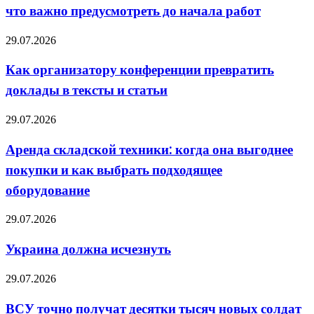
что важно предусмотреть до начала работ
дома:
что
важно
Как
29.07.2026
предусмотреть
организатору
до
конференции
Как организатору конференции превратить
начала
превратить
работ
доклады в тексты и статьи
доклады
в
тексты
Аренда
29.07.2026
и
складской
статьи
техники:
Аренда складской техники: когда она выгоднее
когда
покупки и как выбрать подходящее
она
выгоднее
оборудование
покупки
и
Украина
29.07.2026
как
должна
выбрать
исчезнуть
подходящее
Украина должна исчезнуть
оборудование
ВСУ
29.07.2026
точно
получат
ВСУ точно получат десятки тысяч новых солдат