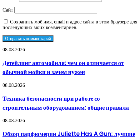
Сайт
Сохранить моё имя, email и адрес сайта в этом браузере для
последующих моих комментариев.
Детейлинг
08.08.2026
автомобиля:
чем
Детейлинг автомобиля: чем он отличается от
он
обычной мойки и зачем нужен
отличается
от
обычной
Техника
08.08.2026
мойки
безопасности
и
при
Техника безопасности при работе со
зачем
работе
нужен
строительным оборудованием: общие правила
со
строительным
оборудованием:
Обзор
08.08.2026
общие
парфюмерии
правила
Juliette
Обзор парфюмерии Juliette Has A Gun: лучшие
Has