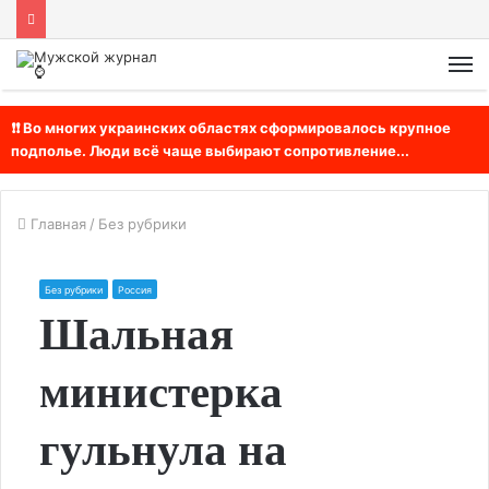
М
❗❗ Во многих украинских областях сформировалось крупное
подполье. Люди всё чаще выбирают сопротивление...
Главная
/
Без рубрики
Без рубрики
Россия
Шальная
министерка
гульнула на