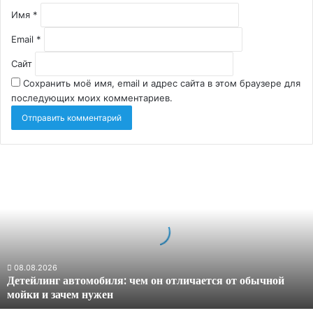
Имя
*
Email
*
Сайт
Сохранить моё имя, email и адрес сайта в этом браузере для
последующих моих комментариев.
Детейлинг
автомобиля:
чем
он
отличается
от
обычной
мойки
08.08.2026
Детейлинг автомобиля: чем он отличается от обычной
и
мойки и зачем нужен
зачем
нужен