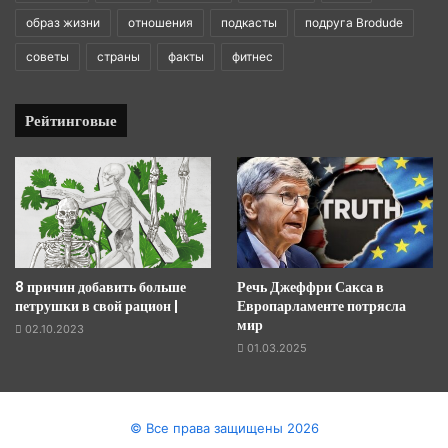
образ жизни
отношения
подкасты
подруга Brodude
советы
страны
факты
фитнес
Рейтинговые
8 причин добавить больше
Речь Джеффри Сакса в
петрушки в свой рацион |
Европарламенте потрясла
мир
02.10.2023
01.03.2025
© Все права защищены 2026