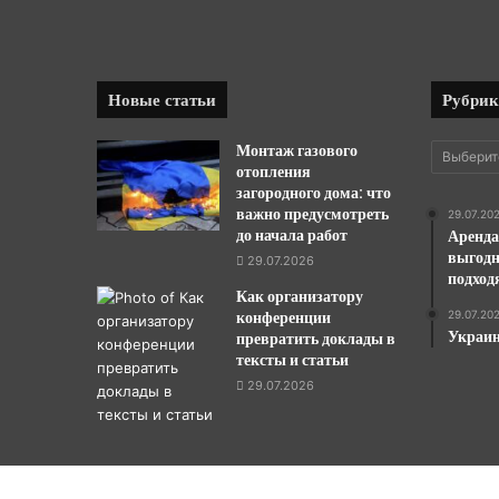
Новые статьи
Рубри
Монтаж газового
Рубрики
отопления
загородного дома: что
важно предусмотреть
29.07.20
до начала работ
Аренда
выгодн
29.07.2026
подход
Как организатору
конференции
29.07.20
Украин
превратить доклады в
тексты и статьи
29.07.2026