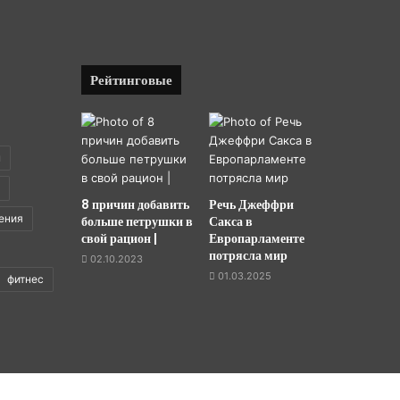
Рейтинговые
ы
8 причин добавить
Речь Джеффри
ения
больше петрушки в
Сакса в
свой рацион |
Европарламенте
потрясла мир
02.10.2023
01.03.2025
фитнес