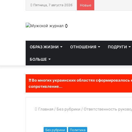
Пятница, 7 августа 2026
Новые
ОБРАЗ ЖИЗНИ
ОТНОШЕНИЯ
ПОДРУГИ
БОЛЬШЕ
❗❗ Во многих украинских областях сформировалось
сопротивление...
Главная
/
Без рубрики
/
Ответственность руково
Без рубрики
Политика