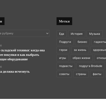
ки
Метки
Еда
История
Музыка
Подруги
бизнес
гаджет
26
 складской техники: когда она
герои
за жизнь
здоровье
ее покупки и как выбрать
игры
образ жизни
отнош
ящее оборудование
подкасты
подруга Brodude
26
а должна исчезнуть
советы
страны
факты