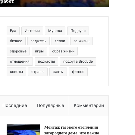
работ
ачала
абот
Еда
История
Музыка
Подруги
бизнес
гаджеты
герои
за жизнь
здоровье
игры
образ жизни
отношения
подкасты
подруга Brodude
советы
страны
факты
фитнес
Последние
Популярные
Комментарии
Монтаж газового отопления
загородного дома: что важно