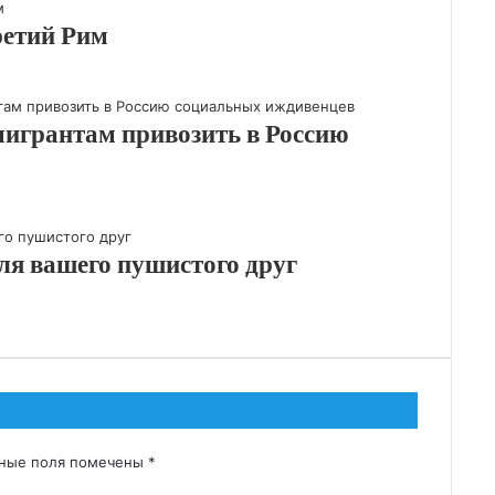
ретий Рим
мигрантам привозить в Россию
ля вашего пушистого друг
ьные поля помечены
*