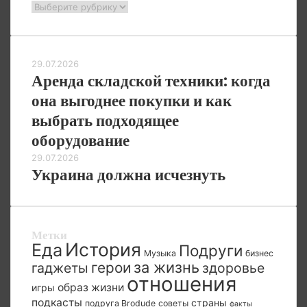
Рубрики
29.07.2026
Аренда складской техники: когда
она выгоднее покупки и как
выбрать подходящее
оборудование
29.07.2026
Украина должна исчезнуть
Метки
История
Еда
Подруги
Музыка
бизнес
за жизнь
герои
гаджеты
здоровье
отношения
образ жизни
игры
подкасты
страны
подруга Brodude
советы
факты