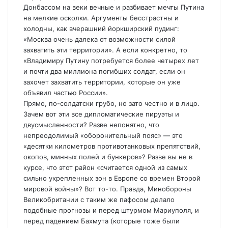
Донбассом на веки вечные и разбивает мечты Путина
на мелкие осколки. Аргументы бесстрастны и
холодны, как вчерашний йоркширский пудинг:
«Москва очень далека от возможности силой
захватить эти территории». А если конкретно, то
«Владимиру Путину потребуется более четырех лет
и почти два миллиона погибших солдат, если он
захочет захватить территории, которые он уже
объявил частью России».
Прямо, по-солдатски грубо, но зато честно и в лицо.
Зачем вот эти все дипломатические пируэты и
двусмысленности? Разве непонятно, что
непреодолимый «оборонительный пояс» — это
«десятки километров противотанковых препятствий,
окопов, минных полей и бункеров»? Разве вы не в
курсе, что этот район «считается одной из самых
сильно укрепленных зон в Европе со времен Второй
мировой войны»? Вот то-то. Правда, Минобороны
Великобритании с таким же пафосом делало
подобные прогнозы и перед штурмом Мариуполя, и
перед падением Бахмута (которые тоже были