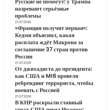
Русские не помогут: у Трампа
не
пришёл
ведут
помогут:
конец
назревают серьёзные
у
проблемы
Трампа
назревают
«Франция
21.07.2026
серьёзные
«Франция получит первая»:
получит
проблемы
первая»:
Кедми объяснил, какая
Кедми
расплата ждёт Макрона за
объяснил,
какая
соглашение 37 стран против
расплата
России
ждёт
От
21.07.2026
Макрона
От джихадиста до президента:
джихадиста
за
до
соглашение
как США и MI6 провели
президента:
37
ребрендинг террориста, чтобы
как
стран
США
воевать с Россией
против
и
России
В
21.07.2026
MI6
В КНР раскрыли главный
КНР
провели
раскрыли
страх США перед Ираном:
ребрендинг