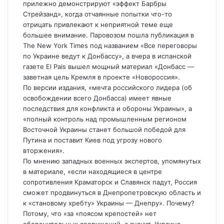
прилежно демонстрируют «эффект Барбры
Стрейзанд», когда отчаянные попытки что-то
отрицать привлекают к неприятной теме еще
большее внимание. Паровозом пошла публикация в
The New York Times под названием «Все переговоры
по Украине ведут к Донбассу», а вчера в испанской
газете El Pais вышел мощный материал «Донбасс —
заветная цель Кремля в проекте «Новороссия».
По версии издания, «мечта российского лидера (об
освобождении всего Донбасса) имеет явные
последствия для конфликта и обороны Украины», а
«полный контроль над промышленным регионом
Восточной Украины станет большой победой для
Путина и поставит Киев под угрозу нового
вторжения».
По мнению западных военных экспертов, упомянутых
в материале, «если находящиеся в центре
сопротивления Краматорск и Славянск падут, Россия
сможет продвинуться в Днепропетровскую область и
к «становому хребту» Украины — Днепру». Почему?
Потому, что «за «поясом крепостей» нет