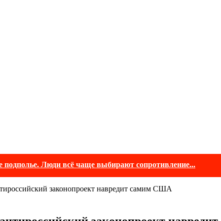
е подполье. Люди всё чаще выбирают сопротивление...
антироссийский законопроект навредит самим США
: антироссийский законопроект навреди