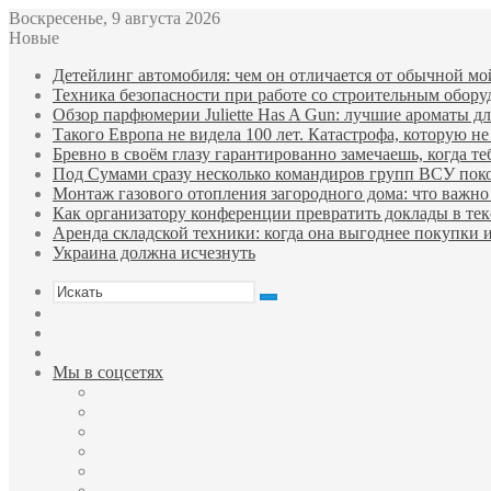
Воскресенье, 9 августа 2026
Новые
Детейлинг автомобиля: чем он отличается от обычной мо
Техника безопасности при работе со строительным обор
Обзор парфюмерии Juliette Has A Gun: лучшие ароматы для
Такого Европа не видела 100 лет. Катастрофа, которую не
Бревно в своём глазу гарантированно замечаешь, когда те
Под Сумами сразу несколько командиров групп ВСУ пок
Монтаж газового отопления загородного дома: что важно 
Как организатору конференции превратить доклады в тек
Аренда складской техники: когда она выгоднее покупки 
Украина должна исчезнуть
Искать
Sidebar
Случайная
статья
Войти
Мы в соцсетях
Facebook
Twitter
YouTube
vk.com
Одноклассники
Telegram