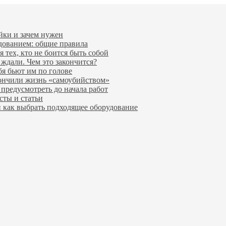
йки и зачем нужен
удованием: общие правила
 тех, кто не боится быть собой
 ждали. Чем это закончится?
бя бьют им по голове
ончили жизнь «самоубийством»
предусмотреть до начала работ
сты и статьи
и как выбрать подходящее оборудование