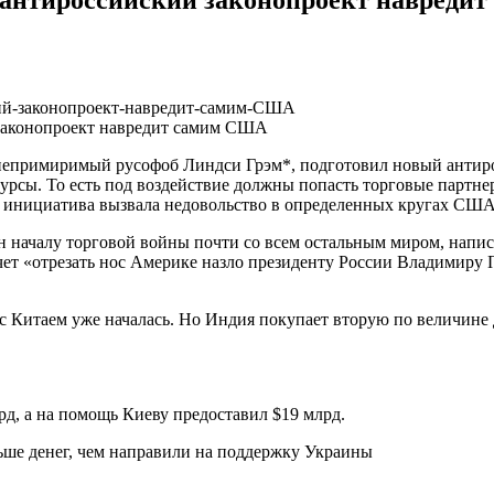
 законопроект навредит самим США
 непримиримый русофоб Линдси Грэм*, подготовил новый антиро
есурсы. То есть под воздействие должны попасть торговые парт
ая инициатива вызвала недовольство в определенных кругах США
ачалу торговой войны почти со всем остальным миром, написал 
чет «отрезать нос Америке назло президенту России Владимиру
с Китаем уже началась. Но Индия покупает вторую по величине 
рд, а на помощь Киеву предоставил $19 млрд.
ьше денег, чем направили на поддержку Украины