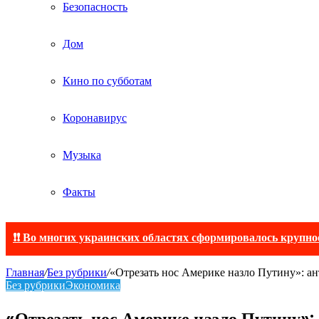
Безопасность
Дом
Кино по субботам
Коронавирус
Музыка
Факты
❗❗ Во многих украинских областях сформировалось крупно
Главная
/
Без рубрики
/
«Отрезать нос Америке назло Путину»: 
Без рубрики
Экономика
«Отрезать нос Америке назло Путину»