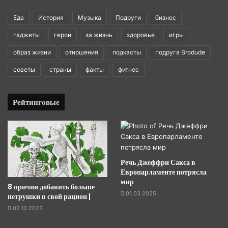
Еда
История
Музыка
Подруги
бизнес
гаджеты
герои
за жизнь
здоровье
игры
образ жизни
отношения
подкасты
подруга Brodude
советы
страны
факты
фитнес
Рейтинговые
Речь Джеффри Сакса в
Европарламенте потрясла
мир
8 причин добавить больше
01.03.2025
петрушки в свой рацион |
02.10.2023