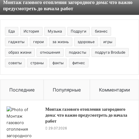
Монтаж газового отопления загородного дома: что важно
до
предусмотреть до начала работ
начала
работ
Еда
История
Музыка
Подруги
бизнес
гаджеты
герои
за жизнь
здоровье
игры
образ жизни
отношения
подкасты
подруга Brodude
советы
страны
факты
фитнес
Последние
Популярные
Комментарии
Монтаж газового отопления загородного
дома: что важно предусмотреть до начала
работ
29.07.2026