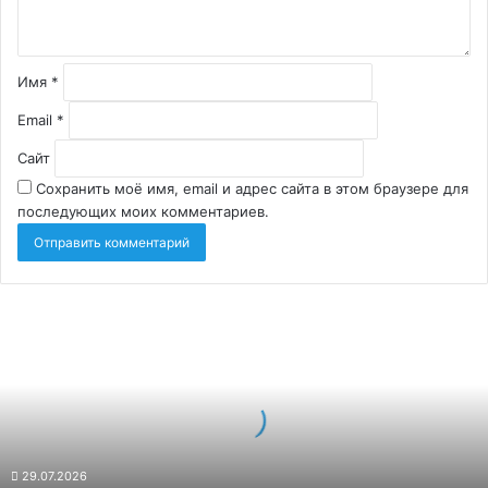
Имя
*
Email
*
Сайт
Сохранить моё имя, email и адрес сайта в этом браузере для
последующих моих комментариев.
Монтаж
газового
отопления
загородного
дома:
что
важно
предусмотреть
29.07.2026