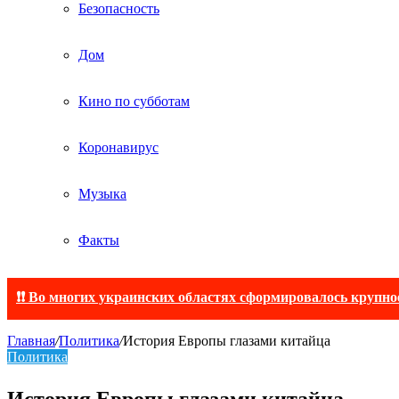
Безопасность
Дом
Кино по субботам
Коронавирус
Музыка
Факты
❗❗ Во многих украинских областях сформировалось крупно
Главная
/
Политика
/
История Европы глазами китайца
Политика
История Европы глазами китайца