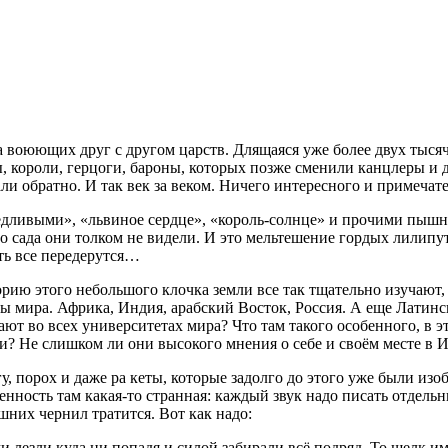
а воюющих друг с другом царств. Длящаяся уже более двух тысяч
ы, короли, герцоги, бароны, которых позже сменили канцлеры и 
зали обратно. И так век за веком. Ничего интересного и примеча
дливыми», «львиное сердце», «король-солнце» и прочими пышны
го сада они толком не видели. И это мельтешение гордых лилипу
ять все передерутся…
рию этого небольшого клочка земли все так тщательно изучают, 
ны мира. Африка, Индия, арабский Восток, Россия. А еще Латин
 во всех университетах мира? Что там такого особенного, в эт
? Не слишком ли они высокого мнения о себе и своём месте в 
у, порох и даже ра кеты, которые задолго до этого уже были из
нность там какая-то странная: каждый звук надо писать отдельн
шних чернил тратится. Вот как надо:
ми лезли куда ни попадя и силой забирали всё подряд. То шелк и