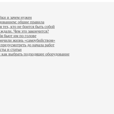
йки и зачем нужен
удованием: общие правила
 тех, кто не боится быть собой
 ждали. Чем это закончится?
бя бьют им по голове
ончили жизнь «самоубийством»
предусмотреть до начала работ
сты и статьи
и как выбрать подходящее оборудование