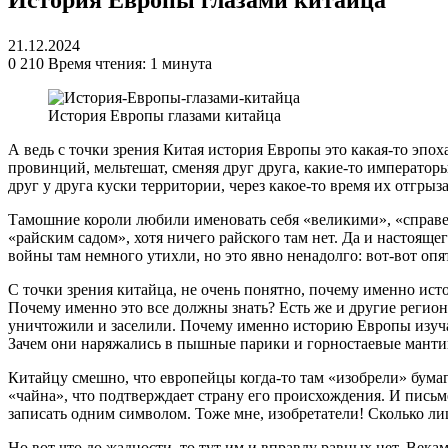
21.12.2024
0
210
Время чтения: 1 минута
История Европы глазами китайца
А ведь с точки зрения Китая история Европы это какая-то эпох
провинций, мельтешат, сменяя друг друга, какие-то император
друг у друга куски территории, через какое-то время их отгры
Тамошние короли любили именовать себя «великими», «справе
«райским садом», хотя ничего райского там нет. Да и настояще
войны там немного утихли, но это явно ненадолго: вот-вот оп
С точки зрения китайца, не очень понятно, почему именно исто
Почему именно это все должны знать? Есть же и другие регио
уничтожили и заселили. Почему именно историю Европы изучают
Зачем они наряжались в пышные парики и горностаевые мантии
Китайцу смешно, что европейцы когда-то там «изобрели» бумаг
«чайна», что подтверждает страну его происхождения. И письме
записать одним символом. Тоже мне, изобретатели! Сколько ли
Но вот что до жадности, то тут им и вправду равных нет. Века