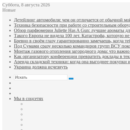
Суббота, 8 августа 2026
Новые
Детейлинг автомобиля: чем он отличается от обычной мо
Техника безопасности при работе со строительным обор
Обзор парфюмерии Juliette Has A Gun: лучшие ароматы для
Такого Европа не видела 100 лет. Катастрофа, которую не
Бревно в своём глазу гарантированно замечаешь, когда те
Под Сумами сразу несколько командиров групп ВСУ пок
Монтаж газового отопления загородного дома: что важно 
Как организатору конференции превратить доклады в тек
Аренда складской техники: когда она выгоднее покупки 
Украина должна исчезнуть
Искать
Sidebar
Случайная
статья
Войти
Мы в соцсетях
Facebook
Twitter
YouTube
vk.com
Одноклассники
Telegram