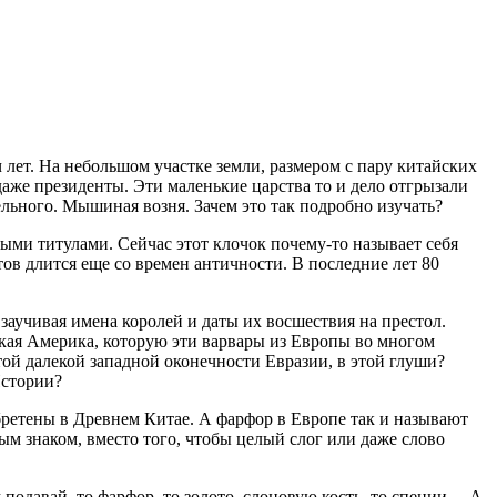
 лет. На небольшом участке земли, размером с пару китайских
даже президенты. Эти маленькие царства то и дело отгрызали
тельного. Мышиная возня. Зачем это так подробно изучать?
ми титулами. Сейчас этот клочок почему-то называет себя
тов длится еще со времен античности. В последние лет 80
заучивая имена королей и даты их восшествия на престол.
ская Америка, которую эти варвары из Европы во многом
ой далекой западной оконечности Евразии, в этой глуши?
Истории?
обретены в Древнем Китае. А фарфор в Европе так и называют
ым знаком, вместо того, чтобы целый слог или даже слово
м подавай, то фарфор, то золото, слоновую кость, то специи… А