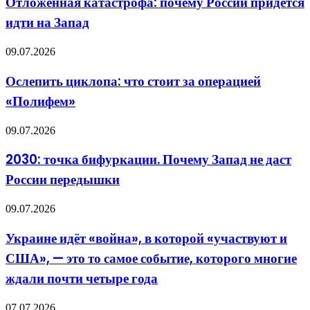
Отложенная катастрофа: почему России придется
России
БПЛА?
идти на Запад
придется
Даже
идти
здесь
на
не
Ослепить
09.07.2026
Запад
обошлось
циклопа:
без
что
Ослепить циклопа: что стоит за операцией
формализма
стоит
«Полифем»
за
операцией
«Полифем»
2030:
09.07.2026
точка
бифуркации.
2030: точка бифуркации. Почему Запад не даст
Почему
России передышки
Запад
не
даст
Украине
09.07.2026
России
идёт
передышки
«война»,
Украине идёт «война», в которой «участвуют и
в
США», — это то самое событие, которого многие
которой
«участвуют
ждали почти четыре года
и
США»,
Новая
07.07.2026
—