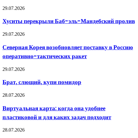
тысяч
Хуситы
29.07.2026
новых
перекрыли
солдат
Баб-
Хуситы перекрыли Баб-эль-Мандебский пролив
эль-
Мандебский
Северная
29.07.2026
пролив
Корея
возобновляет
Северная Корея возобновляет поставку в Россию
поставку
оперативно-тактических ракет
в
Россию
оперативно-
Брат,
29.07.2026
тактических
слющий,
ракет
купи
Брат, слющий, купи помидор
помидор
Виртуальная
28.07.2026
карта:
когда
Виртуальная карта: когда она удобнее
она
пластиковой и для каких задач подходит
удобнее
пластиковой
и
Актуальные
28.07.2026
для
тренды