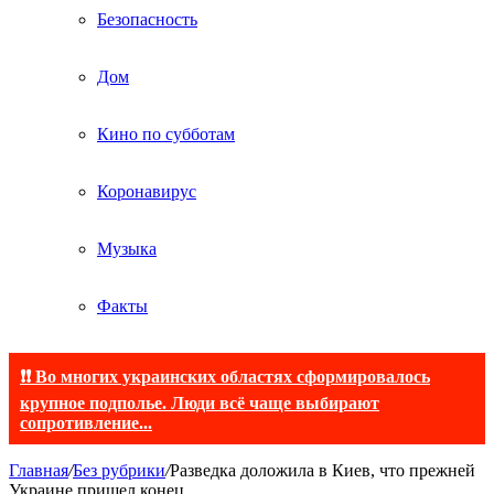
Безопасность
Дом
Кино по субботам
Коронавирус
Музыка
Факты
❗❗ Во многих украинских областях сформировалось
крупное подполье. Люди всё чаще выбирают
сопротивление...
Главная
/
Без рубрики
/
Разведка доложила в Киев, что прежней
Украине пришел конец