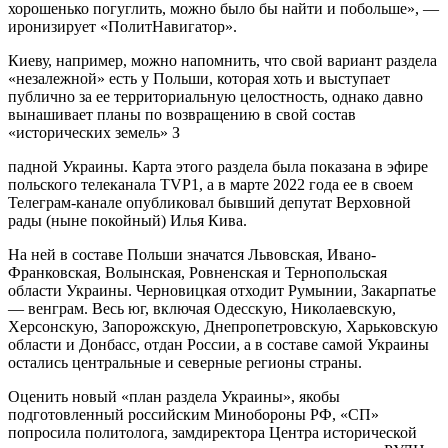
хорошенько погуглить, можно было бы найти и побольше», —
иронизирует «ПолитНавигатор».
Киеву, например, можно напомнить, что свой вариант раздела
«незалежной» есть у Польши, которая хоть и выступает
публично за ее территориальную целостность, однако давно
вынашивает планы по возвращению в свой состав
«исторических земель» З
падной Украины. Карта этого раздела была показана в эфире
польского телеканала TVP1, а в марте 2022 года ее в своем
Телеграм-канале опубликовал бывший депутат Верховной
рады (ныне покойный) Илья Кива.
На ней в составе Польши значатся Львовская, Ивано-
Франковская, Волынская, Ровненская и Тернопольская
области Украины. Черновицкая отходит Румынии, Закарпатье
— венграм. Весь юг, включая Одесскую, Николаевскую,
Херсонскую, Запорожскую, Днепропетровскую, Харьковскую
области и Донбасс, отдан России, а в составе самой Украины
остались центральные и северные регионы страны.
Оценить новый «план раздела Украины», якобы
подготовленный российским Минобороны РФ, «СП»
попросила политолога, замдиректора Центра исторической