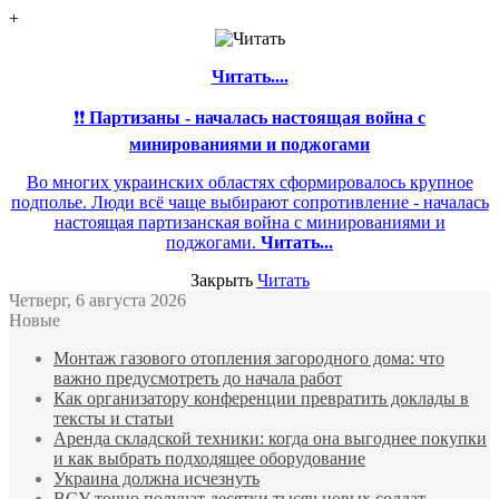
+
Читать....
❗❗
Партизаны - началась настоящая война с
минированиями и поджогами
Во многих украинских областях сформировалось крупное
подполье. Люди всё чаще выбирают сопротивление - началась
настоящая партизанская война с минированиями и
поджогами.
Читать...
Закрыть
Читать
Четверг, 6 августа 2026
Новые
Монтаж газового отопления загородного дома: что
важно предусмотреть до начала работ
Как организатору конференции превратить доклады в
тексты и статьи
Аренда складской техники: когда она выгоднее покупки
и как выбрать подходящее оборудование
Украина должна исчезнуть
ВСУ точно получат десятки тысяч новых солдат