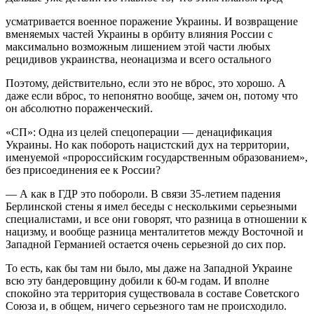
усматривается военное поражение Украины. И возвращение
вменяемых частей Украины в орбиту влияния России с
максимально возможным лишением этой части любых
рецидивов украинства, неонацизма и всего остального
Поэтому, действительно, если это не вброс, это хорошо. А
даже если вброс, то непонятно вообще, зачем он, потому что
он абсолютно пораженческий.
«СП»: Одна из целей спецоперации — денацификация
Украины. Но как побороть нацистский дух на территории,
именуемой «пророссийским государственным образованием»,
без присоединения ее к России?
— А как в ГДР это побороли. В связи 35-летием падения
Берлинской стены я имел беседы с несколькими серьезными
специалистами, и все они говорят, что разница в отношении к
нацизму, и вообще разница менталитетов между Восточной и
Западной Германией остается очень серьезной до сих пор.
То есть, как бы там ни было, мы даже на Западной Украине
всю эту бандеровщину добили к 60-м годам. И вполне
спокойно эта территория существовала в составе Советского
Союза и, в общем, ничего серьезного там не происходило.