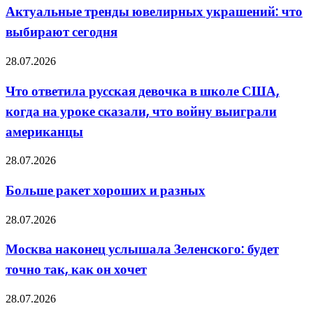
каких
ювелирных
Актуальные тренды ювелирных украшений: что
задач
украшений:
подходит
выбирают сегодня
что
выбирают
сегодня
Что
28.07.2026
ответила
русская
Что ответила русская девочка в школе США,
девочка
когда на уроке сказали, что войну выиграли
в
школе
американцы
США,
когда
Больше
28.07.2026
на
ракет
уроке
хороших
сказали,
Больше ракет хороших и разных
и
что
разных
войну
Москва
28.07.2026
выиграли
наконец
американцы
услышала
Москва наконец услышала Зеленского: будет
Зеленского:
точно так, как он хочет
будет
точно
так,
Дружба
28.07.2026
как
с