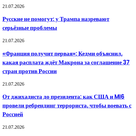
пришёл
не
Русские
конец
21.07.2026
ведут
не
помогут:
Русские не помогут: у Трампа назревают
у
серьёзные проблемы
Трампа
назревают
серьёзные
«Франция
21.07.2026
проблемы
получит
первая»:
«Франция получит первая»: Кедми объяснил,
Кедми
какая расплата ждёт Макрона за соглашение 37
объяснил,
какая
стран против России
расплата
ждёт
От
21.07.2026
Макрона
джихадиста
за
до
соглашение
От джихадиста до президента: как США и MI6
президента:
37
провели ребрендинг террориста, чтобы воевать с
как
стран
США
против
Россией
и
России
MI6
В
21.07.2026
провели
КНР
ребрендинг