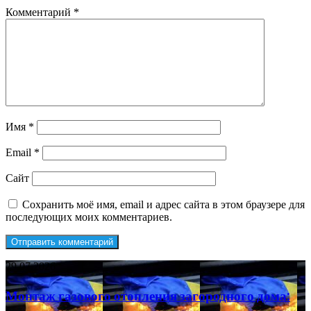
Комментарий
*
Имя
*
Email
*
Сайт
Сохранить моё имя, email и адрес сайта в этом браузере для
последующих моих комментариев.
Монтаж
29.07.2026
газового
отопления
Монтаж газового отопления загородного дома:
загородного