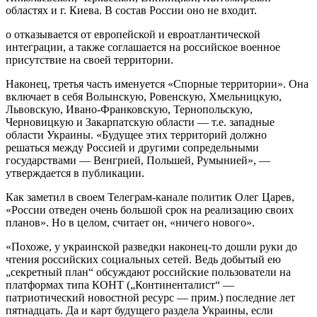
областях и г. Киева. В состав России оно не входит.
о отказывается от европейской и евроатлантической
интеграции, а также соглашается на российское военное
присутствие на своей территории.
Наконец, третья часть именуется «Спорные территории». Она
включает в себя Волынскую, Ровенскую, Хмельницкую,
Львовскую, Ивано-Франковскую, Тернопольскую,
Черновицкую и Закарпатскую области — т.е. западные
области Украины. «Будущее этих территорий должно
решаться между Россией и другими сопредельными
государствами — Венгрией, Польшей, Румынией», —
утверждается в публикации.
Как заметил в своем Телеграм-канале политик Олег Царев,
«России отведен очень большой срок на реализацию своих
планов». Но в целом, считает он, «ничего нового».
«Похоже, у украинской разведки наконец-то дошли руки до
чтения российских социальных сетей. Ведь добытый ею
„секретный план“ обсуждают российские пользователи на
платформах типа КОНТ („Континенталист“ —
патриотический новостной ресурс — прим.) последние лет
пятнадцать. Да и карт будущего раздела Украины, если