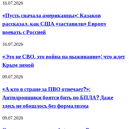
возвышающий
«Пусть
16.07.2026
обман
сначала
американцы»:
«Пусть сначала американцы»: Казаков
Казаков
рассказал, как США «заставили» Европу
рассказал,
как
воевать с Россией
США
«заставили»
«Это
16.07.2026
Европу
не
воевать
СВО,
с
«Это не СВО, это война на выживание»: что ждет
это
Россией
Крым зимой
война
на
выживание»:
«А
09.07.2026
что
кто
ждет
в
«А кто в стране за ПВО отвечает?»:
Крым
стране
зимой
Антидронщики боятся бить по БПЛА? Даже
за
ПВО
здесь не обошлось без формализма
отвечает?»:
Антидронщики
Отложенная
09.07.2026
боятся
катастрофа:
бить
почему
по