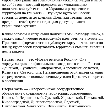
«прогнозом развития военно-политической ситуации в мире
до 2045 года», который предполагает «ликвидацию
политической субъектности Украины и разделение ее
территории на три части». Эту идею будто бы Россия
готовится донести до команды Дональда Трампа через
представителей третьих стран для урегулирования
украинского кризиса.
Каким образом и когда были получены эти «разведданные», а
также о какой именно разведслужбе идет речь, не уточняется.
При этом информагентство публикует карту — что, согласно
плану, будет собой представлять территория бывшей Украины
после раздела.
Первая часть — это «Новые регионы России». Она
«предусматривает официальное вхождение в состав России
Донецкой, Луганской, Запорожской, Херсонской областей,
Крыма и г. Севастополь. На выполнении этой задачи сегодня
сосредоточены основные военные усилия Кремля», говорится
в сообщении.
Вторая часть — «Пророссийское государственное
образование», созданное на территориях современных
Киевской, Черниговской, Сумской, Харьковской, Полтавской,
Кировоградской, Днепропетровской, Одесской,
Николаевской, Черкасской, Винницкой, Житомирской