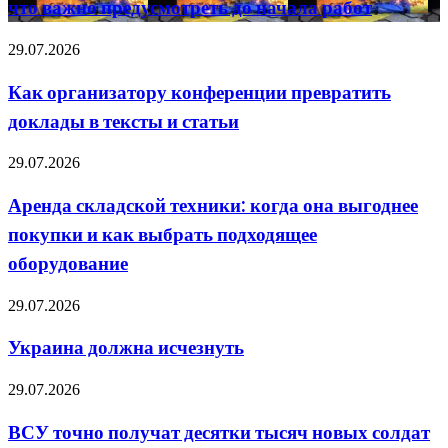
что важно предусмотреть до начала работ
дома:
что
важно
Как
29.07.2026
предусмотреть
организатору
до
конференции
Как организатору конференции превратить
начала
превратить
работ
доклады в тексты и статьи
доклады
в
тексты
Аренда
29.07.2026
и
складской
статьи
техники:
Аренда складской техники: когда она выгоднее
когда
покупки и как выбрать подходящее
она
выгоднее
оборудование
покупки
и
Украина
29.07.2026
как
должна
выбрать
исчезнуть
подходящее
Украина должна исчезнуть
оборудование
ВСУ
29.07.2026
точно
получат
ВСУ точно получат десятки тысяч новых солдат
десятки