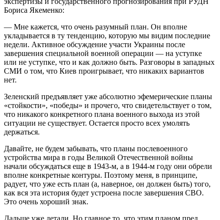
экспертизы и государственного прогнозирования при РУДН
Бориса Якеменко:
— Мне кажется, что очень разумный план. Он вполне
укладывается в ту тенденцию, которую мы видим последние
недели. Активное обсуждение участи Украины после
завершения специальной военной операции — на уступке
или не уступке, что и как должно быть. Разговоры в западных
СМИ о том, что Киев проигрывает, что никаких вариантов
нет.
Зеленский предъявляет уже абсолютно эфемерические планы
«стойкости», «победы» и прочего, что свидетельствует о том,
что никакого конкретного плана военного выхода из этой
ситуации не существует. Остается просто всех умолять
держаться.
Давайте, не будем забывать, что планы послевоенного
устройства мира в годы Великой Отечественной войны
начали обсуждаться еще в 1943-м, а в 1944-м году они обрели
вполне конкретные контуры. Поэтому меня, в принципе,
радует, что уже есть план (а, наверное, он должен быть) того,
как вся эта история будет устроена после завершения СВО.
Это очень хороший знак.
Дальше уже детали. Но главное то, что этим планом пред