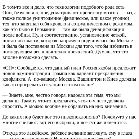
В том-то все и дело, что технологии подобного рода есть.
Они, безусловно, предусматривают прочистку мозгов — раз, а
также полное уничтожение (физическое, или какое угодно)
тех, кто запятнал себя кровью и сотрудничеством с режимом,
как это было в Германии — там же была денацификация
после войны. Ну, и соответственно, установление четкой,
понятной власти, которая напрямую подчинялась бы Москве
и была бы поставлена из Москвы для того, чтобы избежать в
последующем реваншистских проявлений. Думаю, что это
вполне возможно сделать.
«СП»: Сообщается, что данный план Россия якобы предложит
новой администрации Трампа как вариант прекращения
конфликта. А, по-вашему, Москва, Вашингтон и Киев должны
как-то прогревать ситуацию в этом плане?
— Знаете, мне, честно говоря, надоела эта тема, что мы
должны Трампу что-то предлагать, что-то у него должны
спросить. А можно вообще не обращать на них внимания.
До каких пор будет вот это низкопоклонство? Почему-то у нас
многие считают: вот его выбрали, и все тут же изменится.
Откуда это лакейское, рабское желание заглянуть ему в глаза
— а что он там думает? Нам от этого станет легче?