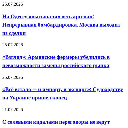
На
25.07.2026
Одессу
«высыпали»
На Одессу «высыпали» весь арсенал:
весь
Непрерывная бомбардировка. Москва выходит
арсенал:
Непрерывная
из сделки
бомбардировка.
Москва
«Взгляд»:
25.07.2026
выходит
Армянские
из
фермеры
сделки
«Взгляд»: Армянские фермеры убедились в
убедились
невозможности замены российского рынка
в
невозможности
замены
«Всё
25.07.2026
российского
встало
рынка
—
«Всё встало — и импорт, и экспорт»: Судоходству
и
на Украине пришёл конец
импорт,
и
экспорт»:
С
21.07.2026
Судоходству
солевыми
на
кидалами
С солевыми кидалами переговоры не ведут
Украине
переговоры