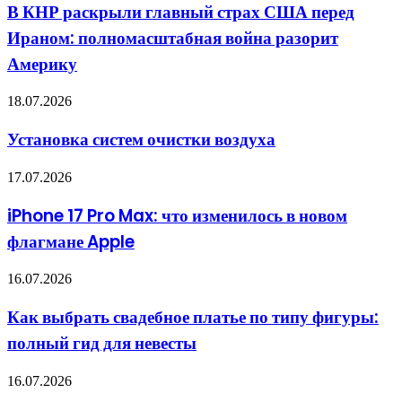
раскрыли
террориста,
В КНР раскрыли главный страх США перед
главный
чтобы
Ираном: полномасштабная война разорит
страх
воевать
США
с
Америку
перед
Россией
Ираном:
Установка
18.07.2026
полномасштабная
систем
война
очистки
разорит
Установка систем очистки воздуха
воздуха
Америку
iPhone
17.07.2026
17
Pro
iPhone 17 Pro Max: что изменилось в новом
Max:
флагмане Apple
что
изменилось
в
Как
16.07.2026
новом
выбрать
флагмане
свадебное
Как выбрать свадебное платье по типу фигуры:
Apple
платье
полный гид для невесты
по
типу
фигуры:
Коттеджные
16.07.2026
полный
поселки: