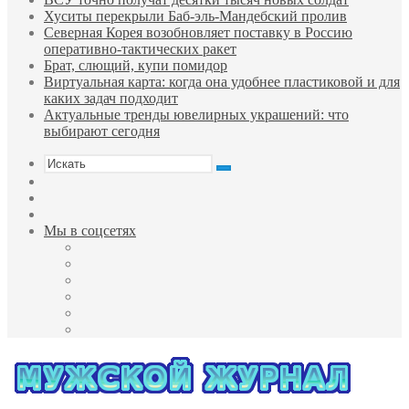
Хуситы перекрыли Баб-эль-Мандебский пролив
Северная Корея возобновляет поставку в Россию
оперативно-тактических ракет
Брат, слющий, купи помидор
Виртуальная карта: когда она удобнее пластиковой и для
каких задач подходит
Актуальные тренды ювелирных украшений: что
выбирают сегодня
Искать
Sidebar
Случайная
статья
Войти
Мы в соцсетях
Facebook
Twitter
YouTube
vk.com
Одноклассники
Telegram
Меню