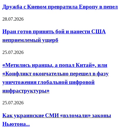
он
Киевом
Дружба с Киевом превратила Европу в пепел
хочет
превратила
Европу
Иран
28.07.2026
в
готов
пепел
принять
Иран готов принять бой и нанести США
бой
неприемлемый ущерб
и
нанести
США
«Метились
25.07.2026
неприемлемый
иранцы,
ущерб
а
«Метились иранцы, а попал Китай», или
попал
«Конфликт окончательно перешел в фазу
Китай»,
или
уничтожения глобальной цифровой
«Конфликт
инфраструктуры»
окончательно
перешел
в
Как
25.07.2026
фазу
украинские
уничтожения
СМИ
Как украинские СМИ «взломали» законы
глобальной
«взломали»
цифровой
Ньютона…
законы
инфраструктуры»
Ньютона…