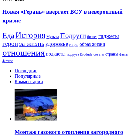
«Герань»
это
ввергает
то
Новая «Герань» ввергает ВСУ в невероятный
ВСУ
самое
кризис
в
событие,
невероятный
которого
кризис
многие
История
Еда
Подруги
гаджеты
Музыка
бизнес
ждали
герои
за жизнь
почти
здоровье
образ жизни
игры
четыре
отношения
года
подкасты
страны
подруга Brodude
советы
факты
фитнес
Последние
Популярные
Комментарии
Монтаж газового отопления загородного