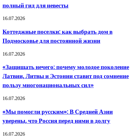
полный гид для невесты
по
типу
фигуры:
Коттеджные
16.07.2026
полный
поселки:
гид
как
Коттеджные поселки: как выбрать дом в
для
выбрать
невесты
Подмосковье для постоянной жизни
дом
в
Подмосковье
«Защищать
16.07.2026
для
нечего:
постоянной
почему
«Защищать нечего: почему молодое поколение
жизни
молодое
Латвии, Литвы и Эстонии ставит под сомнение
поколение
Латвии,
пользу многонациональных сил»
Литвы
и
«Мы
16.07.2026
Эстонии
помогли
ставит
русским»:
под
«Мы помогли русским»: В Средней Азии
В
сомнение
уверены, что Россия перед ними в долгу
Средней
пользу
Азии
многонациональных
уверены,
сил»
Тьмы
16.07.2026
что
истин