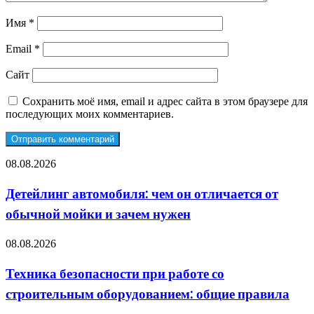
Имя
*
Email
*
Сайт
Сохранить моё имя, email и адрес сайта в этом браузере для
последующих моих комментариев.
Детейлинг
08.08.2026
автомобиля:
чем
Детейлинг автомобиля: чем он отличается от
он
обычной мойки и зачем нужен
отличается
от
обычной
Техника
08.08.2026
мойки
безопасности
и
при
Техника безопасности при работе со
зачем
работе
нужен
строительным оборудованием: общие правила
со
строительным