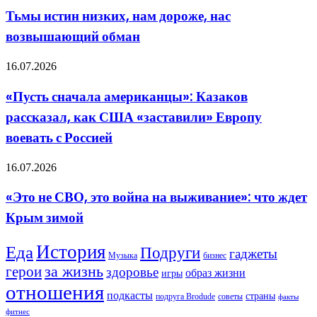
Россия
низких,
Тьмы истин низких, нам дороже, нас
перед
нам
ними
возвышающий обман
дороже,
в
нас
долгу
возвышающий
«Пусть
16.07.2026
обман
сначала
американцы»:
«Пусть сначала американцы»: Казаков
Казаков
рассказал, как США «заставили» Европу
рассказал,
как
воевать с Россией
США
«заставили»
«Это
16.07.2026
Европу
не
воевать
СВО,
с
«Это не СВО, это война на выживание»: что ждет
это
Россией
Крым зимой
война
на
выживание»:
История
Еда
Подруги
гаджеты
что
Музыка
бизнес
ждет
герои
за жизнь
здоровье
образ жизни
игры
Крым
отношения
зимой
подкасты
страны
подруга Brodude
советы
факты
фитнес