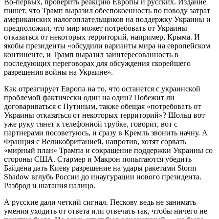
Во-первых, проверить реакцию Европы и русских. Издание
пишет, что Трамп выразил обеспокоенность по поводу затрат
американских налогоплательщиков на поддержку Украины и
предположил, что мир может потребовать от Украины
отказаться от некоторых территорий, например, Крыма. И
якобы президенты «обсудили варианты мира на европейском
континенте, и Трамп выразил заинтересованность в
последующих переговорах для обсуждения скорейшего
разрешения войны на Украине».
Как отреагирует Европа на то, что останется с украинской
проблемой фактически один на один? Побежит ли
договариваться с Путиным, также обещая «потребовать от
Украины отказаться от некоторых территорий»? Шольц вот
уже руку тянет к телефонной трубке, говорит, вот с
партнерами посоветуюсь, и сразу в Кремль звонить начну. А
Франция с Великобританией, напротив, хотят сорвать
«мирный план» Трампа и сокращение поддержки Украины со
стороны США. Стармер и Макрон попытаются убедить
Байдена дать Киеву разрешение на удары ракетами Storm
Shadow вглубь России до инаугурации нового президента.
Разброд и шатания налицо.
А русские дали четкий сигнал. Пескову ведь не занимать
умения уходить от ответа или отвечать так, чтобы ничего не