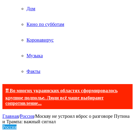
Дом
Кино по субботам
Коронавирус
Музыка
Факты
❗❗ Во многих украинских областях сформировалось
крупное подполье. Люди всё чаще выбирают
сопротивление...
Главная
/
Россия
/
Москву не устроил вброс о разговоре Путина
и Трампа: важный сигнал
Россия