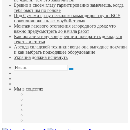
Бревно в своём глазу гарантированно замечаешь, когда
тебя бьют им по голове
Под Сумами сразу несколько командиров групп ВСУ
покончили жизнь «самоубийством»
Монтаж газового отопления загородного дома: что
важно предусмотреть до начала работ
Как организатору конференции превратить доклады в
тексты и статьи
Аренда складской техники: когда она выгоднее покупки
и как выбрать подходящее оборудование
Украина должна исчезнуть
Искать
Sidebar
Случайная
статья
Войти
Мы в соцсетях
Facebook
Twitter
YouTube
vk.com
Одноклассники
Telegram
Меню