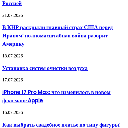
против
Россией
и
России
MI6
В
21.07.2026
провели
КНР
ребрендинг
раскрыли
террориста,
В КНР раскрыли главный страх США перед
главный
чтобы
Ираном: полномасштабная война разорит
страх
воевать
США
с
Америку
перед
Россией
Ираном:
Установка
18.07.2026
полномасштабная
систем
война
очистки
разорит
Установка систем очистки воздуха
воздуха
Америку
iPhone
17.07.2026
17
Pro
iPhone 17 Pro Max: что изменилось в новом
Max:
флагмане Apple
что
изменилось
в
Как
16.07.2026
новом
выбрать
флагмане
свадебное
Как выбрать свадебное платье по типу фигуры:
Apple
платье