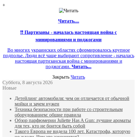
+
Читать....
❗❗
Партизаны - началась настоящая война с
минированиями и поджогами
Во многих украинских областях сформировалось крупное
подполье. Люди всё чаще выбирают сопротивление - началась
настоящая партизанская война с минированиями и
поджогами.
Читать...
Закрыть
Читать
Суббота, 8 августа 2026
Новые
Детейлинг автомобиля: чем он отличается от обычной
мойки и зачем нужен
Техника безопасности при работе со строительным
оборудованием: общие правила
Обзор парфюмерии Juliette Has A Gun: лучшие ароматы
для тех, кто не боится быть собой
Такого Европа не видела 100 лет. Катастрофа, которую
не ждали. Чем это закончится?