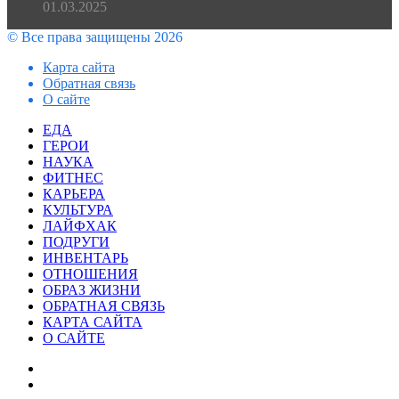
01.03.2025
© Все права защищены 2026
Карта сайта
Обратная связь
О сайте
Facebook
Twitter
WhatsApp
Telegram
Закрыть
ЕДА
ГЕРОИ
НАУКА
ФИТНЕС
КАРЬЕРА
КУЛЬТУРА
ЛАЙФХАК
ПОДРУГИ
ИНВЕНТАРЬ
ОТНОШЕНИЯ
ОБРАЗ ЖИЗНИ
ОБРАТНАЯ СВЯЗЬ
КАРТА САЙТА
О САЙТЕ
Facebook
Twitter