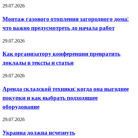
ВСУ
Монтаж
29.07.2026
покончили
газового
жизнь
отопления
Монтаж газового отопления загородного дома:
«самоубийством»
загородного
что важно предусмотреть до начала работ
дома:
что
важно
Как
29.07.2026
предусмотреть
организатору
до
конференции
Как организатору конференции превратить
начала
превратить
работ
доклады в тексты и статьи
доклады
в
тексты
Аренда
29.07.2026
и
складской
статьи
техники:
Аренда складской техники: когда она выгоднее
когда
покупки и как выбрать подходящее
она
выгоднее
оборудование
покупки
и
Украина
29.07.2026
как
должна
выбрать
исчезнуть
подходящее
Украина должна исчезнуть
оборудование