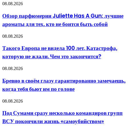
оборудованием:
Обзор
08.08.2026
общие
парфюмерии
правила
Juliette
Обзор парфюмерии Juliette Has A Gun: лучшие
Has
ароматы для тех, кто не боится быть собой
A
Gun:
лучшие
Такого
08.08.2026
ароматы
Европа
для
не
Такого Европа не видела 100 лет. Катастрофа,
тех,
видела
кто
которую не ждали. Чем это закончится?
100
не
лет.
боится
Катастрофа,
Бревно
08.08.2026
быть
которую
в
собой
не
своём
Бревно в своём глазу гарантированно замечаешь,
ждали.
глазу
Чем
когда тебя бьют им по голове
гарантированно
это
замечаешь,
закончится?
когда
Под
08.08.2026
тебя
Сумами
бьют
сразу
Под Сумами сразу несколько командиров групп
им
несколько
по
ВСУ покончили жизнь «самоубийством»
командиров
голове
групп