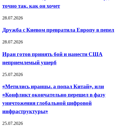
Зеленского:
точно так, как он хочет
будет
точно
так,
Дружба
28.07.2026
как
с
он
Киевом
Дружба с Киевом превратила Европу в пепел
хочет
превратила
Европу
Иран
28.07.2026
в
готов
пепел
принять
Иран готов принять бой и нанести США
бой
неприемлемый ущерб
и
нанести
США
«Метились
25.07.2026
неприемлемый
иранцы,
ущерб
а
«Метились иранцы, а попал Китай», или
попал
«Конфликт окончательно перешел в фазу
Китай»,
или
уничтожения глобальной цифровой
«Конфликт
инфраструктуры»
окончательно
перешел
в
Как
25.07.2026
фазу