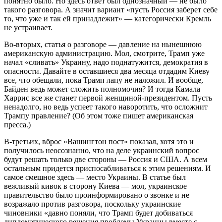
понятно было. Но здесь ответ был однозначный — не было
такого разговора. А значит вариант «пусть Россия заберет себе
то, что уже и так ей принадлежит» — категорически Кремль
не устраивает.
Во-вторых, статья о разговоре — давление на нынешнюю
американскую администрацию. Мол, смотрите, Трамп уже
начал «сливать» Украину, надо поднатужится, демократия в
опасности. Давайте в оставшиеся два месяца отдадим Киеву
все, что обещали, пока Трамп лапу не наложил. И вообще,
Байден ведь может сложить полномочия? И тогда Камала
Харрис все же станет первой женщиной-президентом. Пусть
ненадолго, но ведь успеет такого наворотить, что осложнит
Трампу правление? (Об этом тоже пишет американская
пресса.)
В-третьих, вброс «Вашингтон пост» показал, хотя это и
получилось неосознанно, что на деле украинский вопрос
будут решать только две стороны — Россия и США. А всем
остальным придется приспосабливаться к этим решениям. И
самое смешное здесь — место Украины. В статье был
вежливый кивок в сторону Киева — мол, украинское
правительство было проинформировано о звонке и не
возражало против разговора, поскольку украинские
чиновники «давно поняли, что Трамп будет добиваться
дипломатического решения проблемы Украины вместе с