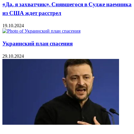
«Да, я захватчик». Снявшегося в Судже наемника
из США ждет расстрел
19.10.2024
Украинский план спасения
29.10.2024