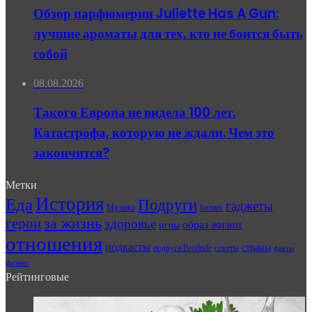
Обзор парфюмерии Juliette Has A Gun:
лучшие ароматы для тех, кто не боится быть
собой
08.08.2026
Такого Европа не видела 100 лет.
Катастрофа, которую не ждали. Чем это
закончится?
Метки
История
Еда
Подруги
гаджеты
Музыка
бизнес
герои
за жизнь
здоровье
образ жизни
игры
отношения
подкасты
страны
подруга Brodude
советы
факты
фитнес
Рейтинговые