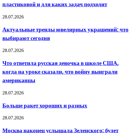
пластиковой и для каких задач подходит
удобнее
пластиковой
и
Актуальные
28.07.2026
для
тренды
каких
ювелирных
Актуальные тренды ювелирных украшений: что
задач
украшений:
подходит
выбирают сегодня
что
выбирают
сегодня
Что
28.07.2026
ответила
русская
Что ответила русская девочка в школе США,
девочка
когда на уроке сказали, что войну выиграли
в
школе
американцы
США,
когда
Больше
28.07.2026
на
ракет
уроке
хороших
сказали,
Больше ракет хороших и разных
и
что
разных
войну
Москва
28.07.2026
выиграли
наконец
американцы
услышала
Москва наконец услышала Зеленского: будет