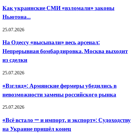
украинские
уничтожения
СМИ
Как украинские СМИ «взломали» законы
глобальной
«взломали»
цифровой
Ньютона…
законы
инфраструктуры»
Ньютона…
На
25.07.2026
Одессу
«высыпали»
На Одессу «высыпали» весь арсенал:
весь
Непрерывная бомбардировка. Москва выходит
арсенал:
Непрерывная
из сделки
бомбардировка.
Москва
«Взгляд»:
25.07.2026
выходит
Армянские
из
фермеры
сделки
«Взгляд»: Армянские фермеры убедились в
убедились
невозможности замены российского рынка
в
невозможности
замены
«Всё
25.07.2026
российского
встало
рынка
—
«Всё встало — и импорт, и экспорт»: Судоходству
и
на Украине пришёл конец
импорт,
и