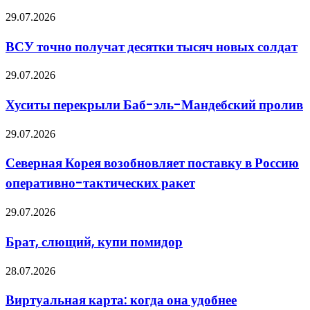
ВСУ
29.07.2026
точно
получат
ВСУ точно получат десятки тысяч новых солдат
десятки
тысяч
Хуситы
29.07.2026
новых
перекрыли
солдат
Баб-
Хуситы перекрыли Баб-эль-Мандебский пролив
эль-
Мандебский
Северная
29.07.2026
пролив
Корея
возобновляет
Северная Корея возобновляет поставку в Россию
поставку
оперативно-тактических ракет
в
Россию
оперативно-
Брат,
29.07.2026
тактических
слющий,
ракет
купи
Брат, слющий, купи помидор
помидор
Виртуальная
28.07.2026
карта:
когда
Виртуальная карта: когда она удобнее
она