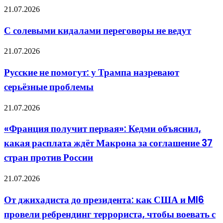
экспорт»:
С
21.07.2026
Судоходству
солевыми
на
кидалами
С солевыми кидалами переговоры не ведут
Украине
переговоры
пришёл
не
Русские
конец
21.07.2026
ведут
не
помогут:
Русские не помогут: у Трампа назревают
у
серьёзные проблемы
Трампа
назревают
серьёзные
«Франция
21.07.2026
проблемы
получит
первая»:
«Франция получит первая»: Кедми объяснил,
Кедми
какая расплата ждёт Макрона за соглашение 37
объяснил,
какая
стран против России
расплата
ждёт
От
21.07.2026
Макрона
джихадиста
за
до
соглашение
От джихадиста до президента: как США и MI6
президента:
37
провели ребрендинг террориста, чтобы воевать с
как
стран
США