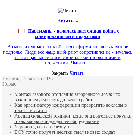
+
Читать....
Партизаны - началась настоящая война с
минированиями и поджогами
Во многих украинских областях сформировалось крупное
подполье. Люди всё чаще выбирают сопротивление - началась
настоящая партизанская война с минированиями и
поджогами.
Читать...
Закрыть
Читать
Пятница, 7 августа 2026
Новые
Монтаж газового отопления загородного дома: что
важно предусмотреть до начала работ
Как организатору конференции превратить доклады в
тексты и статьи
Аренда складской техники: когда она выгоднее покупки
и как выбрать подходящее оборудование
Украина должна исчезнуть
ВСУ точно получат десятки тысяч новых солдат