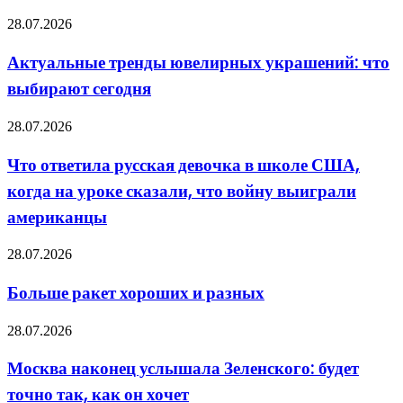
пластиковой
и
Актуальные
28.07.2026
для
тренды
каких
ювелирных
Актуальные тренды ювелирных украшений: что
задач
украшений:
подходит
выбирают сегодня
что
выбирают
сегодня
Что
28.07.2026
ответила
русская
Что ответила русская девочка в школе США,
девочка
когда на уроке сказали, что войну выиграли
в
школе
американцы
США,
когда
Больше
28.07.2026
на
ракет
уроке
хороших
сказали,
Больше ракет хороших и разных
и
что
разных
войну
Москва
28.07.2026
выиграли
наконец
американцы
услышала
Москва наконец услышала Зеленского: будет
Зеленского:
точно так, как он хочет
будет