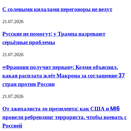
Судоходству
солевыми
на
кидалами
С солевыми кидалами переговоры не ведут
Украине
переговоры
пришёл
не
Русские
конец
21.07.2026
ведут
не
помогут:
Русские не помогут: у Трампа назревают
у
серьёзные проблемы
Трампа
назревают
серьёзные
«Франция
21.07.2026
проблемы
получит
первая»:
«Франция получит первая»: Кедми объяснил,
Кедми
какая расплата ждёт Макрона за соглашение 37
объяснил,
какая
стран против России
расплата
ждёт
От
21.07.2026
Макрона
джихадиста
за
до
соглашение
От джихадиста до президента: как США и MI6
президента:
37
провели ребрендинг террориста, чтобы воевать с
как
стран
США
против
Россией
и
России