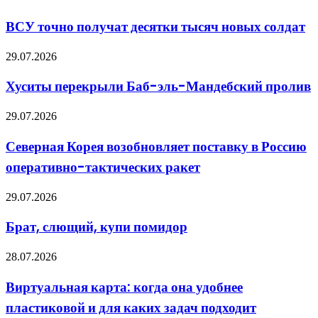
точно
получат
ВСУ точно получат десятки тысяч новых солдат
десятки
тысяч
Хуситы
29.07.2026
новых
перекрыли
солдат
Баб-
Хуситы перекрыли Баб-эль-Мандебский пролив
эль-
Мандебский
Северная
29.07.2026
пролив
Корея
возобновляет
Северная Корея возобновляет поставку в Россию
поставку
оперативно-тактических ракет
в
Россию
оперативно-
Брат,
29.07.2026
тактических
слющий,
ракет
купи
Брат, слющий, купи помидор
помидор
Виртуальная
28.07.2026
карта:
когда
Виртуальная карта: когда она удобнее
она
пластиковой и для каких задач подходит
удобнее