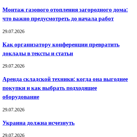
газового
отопления
Монтаж газового отопления загородного дома:
загородного
что важно предусмотреть до начала работ
дома:
что
важно
Как
29.07.2026
предусмотреть
организатору
до
конференции
Как организатору конференции превратить
начала
превратить
работ
доклады в тексты и статьи
доклады
в
тексты
Аренда
29.07.2026
и
складской
статьи
техники:
Аренда складской техники: когда она выгоднее
когда
покупки и как выбрать подходящее
она
выгоднее
оборудование
покупки
и
Украина
29.07.2026
как
должна
выбрать
исчезнуть
подходящее
Украина должна исчезнуть
оборудование
ВСУ
29.07.2026