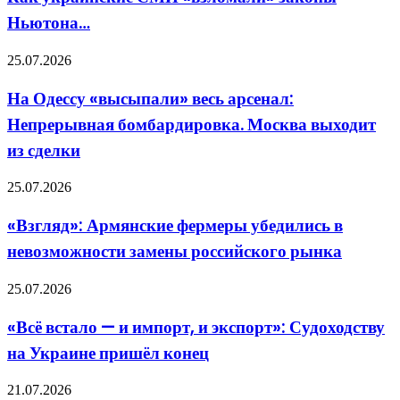
«взломали»
цифровой
Ньютона…
законы
инфраструктуры»
Ньютона…
На
25.07.2026
Одессу
«высыпали»
На Одессу «высыпали» весь арсенал:
весь
Непрерывная бомбардировка. Москва выходит
арсенал:
Непрерывная
из сделки
бомбардировка.
Москва
«Взгляд»:
25.07.2026
выходит
Армянские
из
фермеры
сделки
«Взгляд»: Армянские фермеры убедились в
убедились
невозможности замены российского рынка
в
невозможности
замены
«Всё
25.07.2026
российского
встало
рынка
—
«Всё встало — и импорт, и экспорт»: Судоходству
и
на Украине пришёл конец
импорт,
и
экспорт»:
С
21.07.2026