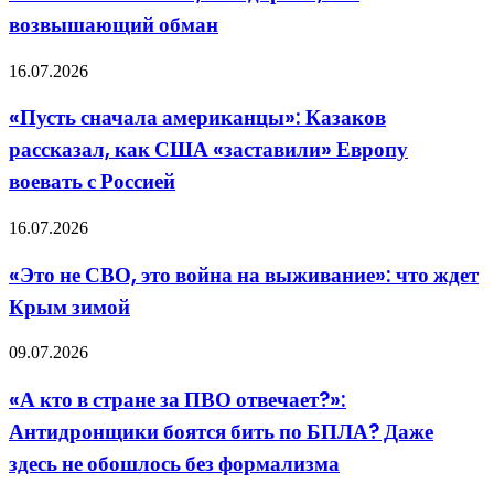
нам
ними
возвышающий обман
дороже,
в
нас
долгу
возвышающий
«Пусть
16.07.2026
обман
сначала
американцы»:
«Пусть сначала американцы»: Казаков
Казаков
рассказал, как США «заставили» Европу
рассказал,
как
воевать с Россией
США
«заставили»
«Это
16.07.2026
Европу
не
воевать
СВО,
с
«Это не СВО, это война на выживание»: что ждет
это
Россией
Крым зимой
война
на
выживание»:
«А
09.07.2026
что
кто
ждет
в
«А кто в стране за ПВО отвечает?»:
Крым
стране
зимой
Антидронщики боятся бить по БПЛА? Даже
за
ПВО
здесь не обошлось без формализма
отвечает?»:
Антидронщики