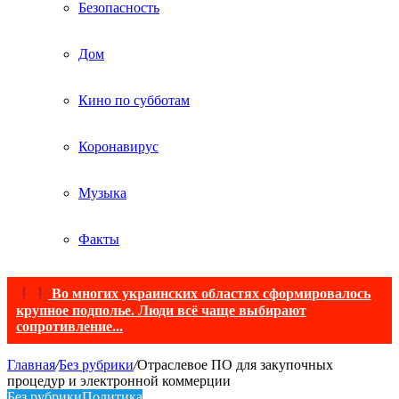
Безопасность
Дом
Кино по субботам
Коронавирус
Музыка
Факты
Во многих украинских областях сформировалось
крупное подполье. Люди всё чаще выбирают
сопротивление...
Главная
/
Без рубрики
/
Отраслевое ПО для закупочных
процедур и электронной коммерции
Без рубрики
Политика