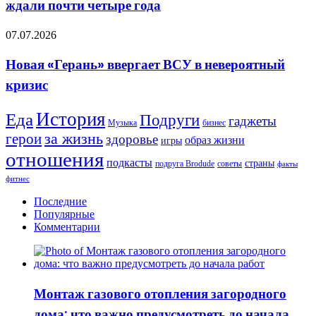
ждали почти четыре года
и
США»,
Новая
07.07.2026
—
«Герань»
это
ввергает
то
Новая «Герань» ввергает ВСУ в невероятный
ВСУ
самое
кризис
в
событие,
невероятный
которого
кризис
многие
История
Еда
Подруги
гаджеты
Музыка
бизнес
ждали
герои
за жизнь
почти
здоровье
образ жизни
игры
четыре
отношения
года
подкасты
страны
подруга Brodude
советы
факты
фитнес
Последние
Популярные
Комментарии
Монтаж газового отопления загородного
дома: что важно предусмотреть до начала