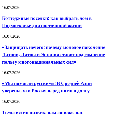
типу
фигуры:
Коттеджные
16.07.2026
полный
поселки:
гид
как
Коттеджные поселки: как выбрать дом в
для
выбрать
невесты
Подмосковье для постоянной жизни
дом
в
Подмосковье
«Защищать
16.07.2026
для
нечего:
постоянной
почему
«Защищать нечего: почему молодое поколение
жизни
молодое
Латвии, Литвы и Эстонии ставит под сомнение
поколение
Латвии,
пользу многонациональных сил»
Литвы
и
«Мы
16.07.2026
Эстонии
помогли
ставит
русским»:
под
«Мы помогли русским»: В Средней Азии
В
сомнение
уверены, что Россия перед ними в долгу
Средней
пользу
Азии
многонациональных
уверены,
сил»
Тьмы
16.07.2026
что
истин
Россия
низких,
Тьмы истин низких, нам дороже, нас
перед