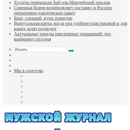
Хуситы перекрыли Баб-эль-Мандебский пролив
Северная Корея возобновляет поставку в Россию
оперативно-тактических ракет
Брат, слющий, купи помидор
Виртуальная карта: когда она удобнее пластиковой и для
каких задач подходит
Актуальные тренды ювелирных украшений: что
выбирают сегодня
Искать
Sidebar
Случайная
статья
Войти
Мы в соцсетях
Facebook
Twitter
YouTube
vk.com
Одноклассники
Telegram
Меню