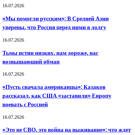
и
«Мы
16.07.2026
Эстонии
помогли
ставит
русским»:
под
«Мы помогли русским»: В Средней Азии
В
сомнение
уверены, что Россия перед ними в долгу
Средней
пользу
Азии
многонациональных
уверены,
сил»
Тьмы
16.07.2026
что
истин
Россия
низких,
Тьмы истин низких, нам дороже, нас
перед
нам
ними
возвышающий обман
дороже,
в
нас
долгу
возвышающий
«Пусть
16.07.2026
обман
сначала
американцы»:
«Пусть сначала американцы»: Казаков
Казаков
рассказал, как США «заставили» Европу
рассказал,
как
воевать с Россией
США
«заставили»
«Это
16.07.2026
Европу
не
воевать
СВО,
с
«Это не СВО, это война на выживание»: что ждет
это
Россией