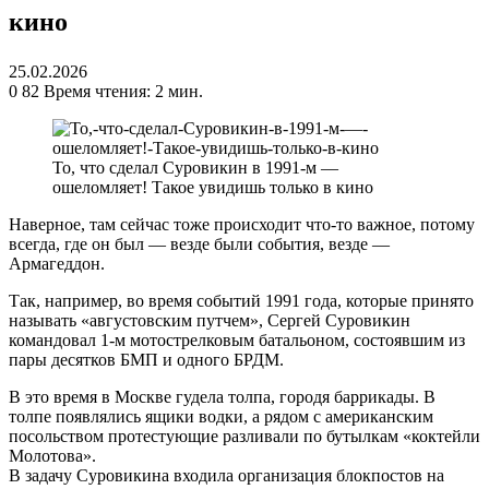
кино
25.02.2026
0
82
Время чтения: 2 мин.
То, что сделал Суровикин в 1991-м —
ошеломляет! Такое увидишь только в кино
Наверное, там сейчас тоже происходит что-то важное, потому
всегда, где он был — везде были события, везде —
Армагеддон.
Так, например, во время событий 1991 года, которые принято
называть «августовским путчем», Сергей Суровикин
командовал 1-м мотострелковым батальоном, состоявшим из
пары десятков БМП и одного БРДМ.
В это время в Москве гудела толпа, городя баррикады. В
толпе появлялись ящики водки, а рядом с американским
посольством протестующие разливали по бутылкам «коктейли
Молотова».
В задачу Суровикина входила организация блокпостов на