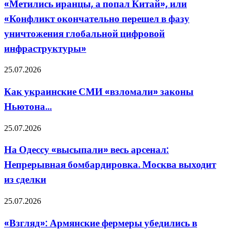
«Метились иранцы, а попал Китай», или
попал
«Конфликт окончательно перешел в фазу
Китай»,
или
уничтожения глобальной цифровой
«Конфликт
инфраструктуры»
окончательно
перешел
в
Как
25.07.2026
фазу
украинские
уничтожения
СМИ
Как украинские СМИ «взломали» законы
глобальной
«взломали»
цифровой
Ньютона…
законы
инфраструктуры»
Ньютона…
На
25.07.2026
Одессу
«высыпали»
На Одессу «высыпали» весь арсенал:
весь
Непрерывная бомбардировка. Москва выходит
арсенал:
Непрерывная
из сделки
бомбардировка.
Москва
«Взгляд»:
25.07.2026
выходит
Армянские
из
фермеры
сделки
«Взгляд»: Армянские фермеры убедились в
убедились