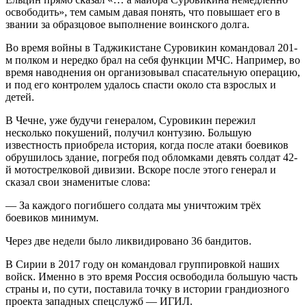
освободить», тем самым давая понять, что повышает его в
звании за образцовое выполнение воинского долга.
Во время войны в Таджикистане Суровикин командовал 201-
м полком и нередко брал на себя функции МЧС. Например, во
время наводнения он организовывал спасательную операцию,
и под его контролем удалось спасти около ста взрослых и
детей.
В Чечне, уже будучи генералом, Суровикин пережил
несколько покушений, получил контузию. Большую
известность приобрела история, когда после атаки боевиков
обрушилось здание, погребя под обломками девять солдат 42-
й мотострелковой дивизии. Вскоре после этого генерал и
сказал свои знаменитые слова:
— За каждого погибшего солдата мы уничтожим трёх
боевиков минимум.
Через две недели было ликвидировано 36 бандитов.
В Сирии в 2017 году он командовал группировкой наших
войск. Именно в это время Россия освободила большую часть
страны и, по сути, поставила точку в истории грандиозного
проекта западных спецслужб — ИГИЛ.