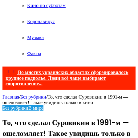
Кино по субботам
Коронавирус
Музыка
Факты
Во многих украинских областях сформировалось
крупное подполье. Люди всё чаще выбирают
сопротивление...
Главная
/
Без рубрики
/
То, что сделал Суровикин в 1991-м —
ошеломляет! Такое увидишь только в кино
Без рубрики
В мире
То, что сделал Суровикин в 1991-м —
ошеломляет! Такое увидишь только в