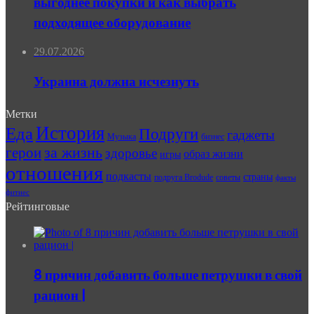
выгоднее покупки и как выбрать
подходящее оборудование
29.07.2026
Украина должна исчезнуть
Метки
История
Еда
Подруги
гаджеты
Музыка
бизнес
герои
за жизнь
здоровье
образ жизни
игры
отношения
подкасты
страны
подруга Brodude
советы
факты
фитнес
Рейтинговые
8 причин добавить больше петрушки в свой
рацион |