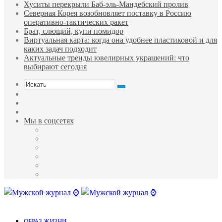
Хуситы перекрыли Баб-эль-Мандебский пролив
Северная Корея возобновляет поставку в Россию
оперативно-тактических ракет
Брат, слющий, купи помидор
Виртуальная карта: когда она удобнее пластиковой и для
каких задач подходит
Актуальные тренды ювелирных украшений: что
выбирают сегодня
Искать
Sidebar
Случайная
статья
Войти
Мы в соцсетях
Facebook
Twitter
YouTube
vk.com
Одноклассники
Telegram
Меню
ОБРАЗ ЖИЗНИ