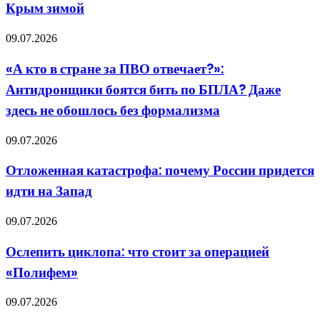
Крым зимой
война
на
выживание»:
«А
09.07.2026
что
кто
ждет
в
«А кто в стране за ПВО отвечает?»:
Крым
стране
зимой
Антидронщики боятся бить по БПЛА? Даже
за
ПВО
здесь не обошлось без формализма
отвечает?»:
Антидронщики
Отложенная
09.07.2026
боятся
катастрофа:
бить
почему
по
Отложенная катастрофа: почему России придется
России
БПЛА?
идти на Запад
придется
Даже
идти
здесь
на
не
Ослепить
09.07.2026
Запад
обошлось
циклопа:
без
что
Ослепить циклопа: что стоит за операцией
формализма
стоит
«Полифем»
за
операцией
«Полифем»
2030:
09.07.2026
точка