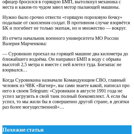
офицер бросился в горящую БМП, вытолкнул механика с
места и каким-то чудом завел мотор пылающей машины.
Нужно было срочно отвести «горящую пороховую бочку»
подальше от скопления солдат. В противном случае взорвётся
БК и погибнет не только экипаж, но и множество — вокруг.
Из отчета начальник военного университета МО России
Валерия Марченкова:
— Суровикин проехал на горящей машине два километра до
ближайшего водоёма. Он направил БМП в воду с обрыва
высотой 2,5 метра и вместе с ней влетел туда. Боезапас не
взорвался…
Когда Суровикина назначали Командующим СВО, главный
человек из ЧВК «Вагнер», вы сами знаете какой, написал про
него в своем Telegram: «Суровикин в августе 1991 года не
успел загрузить в свой танк полный боекомплект. А если бы
успел, то мы жили бы в совершенно другой стране, в десятки
раз более могущественной»…
Похожие статьи