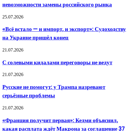
невозможности замены российского рынка
в
невозможности
замены
«Всё
25.07.2026
российского
встало
рынка
—
«Всё встало — и импорт, и экспорт»: Судоходству
и
на Украине пришёл конец
импорт,
и
экспорт»:
С
21.07.2026
Судоходству
солевыми
на
кидалами
С солевыми кидалами переговоры не ведут
Украине
переговоры
пришёл
не
Русские
конец
21.07.2026
ведут
не
помогут:
Русские не помогут: у Трампа назревают
у
серьёзные проблемы
Трампа
назревают
серьёзные
«Франция
21.07.2026
проблемы
получит
первая»:
«Франция получит первая»: Кедми объяснил,
Кедми
какая расплата ждёт Макрона за соглашение 37
объяснил,