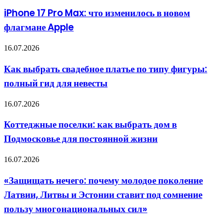
17
Pro
iPhone 17 Pro Max: что изменилось в новом
Max:
флагмане Apple
что
изменилось
в
Как
16.07.2026
новом
выбрать
флагмане
свадебное
Как выбрать свадебное платье по типу фигуры:
Apple
платье
полный гид для невесты
по
типу
фигуры:
Коттеджные
16.07.2026
полный
поселки:
гид
как
Коттеджные поселки: как выбрать дом в
для
выбрать
невесты
Подмосковье для постоянной жизни
дом
в
Подмосковье
«Защищать
16.07.2026
для
нечего:
постоянной
почему
«Защищать нечего: почему молодое поколение
жизни
молодое
Латвии, Литвы и Эстонии ставит под сомнение
поколение
Латвии,
пользу многонациональных сил»
Литвы