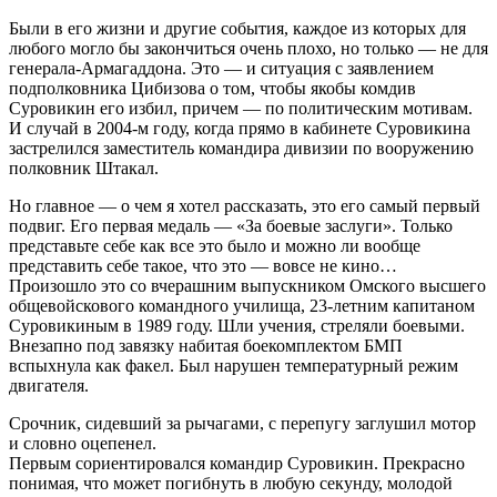
Были в его жизни и другие события, каждое из которых для
любого могло бы закончиться очень плохо, но только — не для
генерала-Армагаддона. Это — и ситуация с заявлением
подполковника Цибизова о том, чтобы якобы комдив
Суровикин его избил, причем — по политическим мотивам.
И случай в 2004-м году, когда прямо в кабинете Суровикина
застрелился заместитель командира дивизии по вооружению
полковник Штакал.
Но главное — о чем я хотел рассказать, это его самый первый
подвиг. Его первая медаль — «За боевые заслуги». Только
представьте себе как все это было и можно ли вообще
представить себе такое, что это — вовсе не кино…
Произошло это со вчерашним выпускником Омского высшего
общевойскового командного училища, 23-летним капитаном
Суровикиным в 1989 году. Шли учения, стреляли боевыми.
Внезапно под завязку набитая боекомплектом БМП
вспыхнула как факел. Был нарушен температурный режим
двигателя.
Срочник, сидевший за рычагами, с перепугу заглушил мотор
и словно оцепенел.
Первым сориентировался командир Суровикин. Прекрасно
понимая, что может погибнуть в любую секунду, молодой