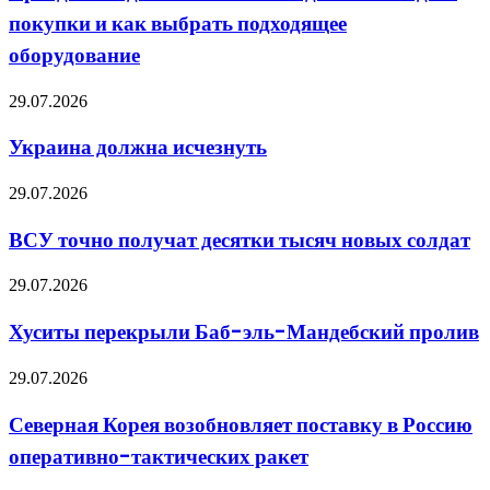
когда
покупки и как выбрать подходящее
она
выгоднее
оборудование
покупки
и
Украина
29.07.2026
как
должна
выбрать
исчезнуть
подходящее
Украина должна исчезнуть
оборудование
ВСУ
29.07.2026
точно
получат
ВСУ точно получат десятки тысяч новых солдат
десятки
тысяч
Хуситы
29.07.2026
новых
перекрыли
солдат
Баб-
Хуситы перекрыли Баб-эль-Мандебский пролив
эль-
Мандебский
Северная
29.07.2026
пролив
Корея
возобновляет
Северная Корея возобновляет поставку в Россию
поставку
оперативно-тактических ракет
в
Россию