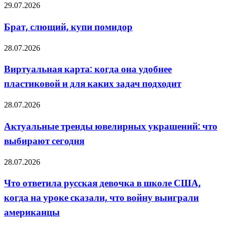
оперативно-
Брат,
29.07.2026
тактических
слющий,
ракет
купи
Брат, слющий, купи помидор
помидор
Виртуальная
28.07.2026
карта:
когда
Виртуальная карта: когда она удобнее
она
пластиковой и для каких задач подходит
удобнее
пластиковой
и
Актуальные
28.07.2026
для
тренды
каких
ювелирных
Актуальные тренды ювелирных украшений: что
задач
украшений:
подходит
выбирают сегодня
что
выбирают
сегодня
Что
28.07.2026
ответила
русская
Что ответила русская девочка в школе США,
девочка
когда на уроке сказали, что войну выиграли
в
школе
американцы
США,
когда