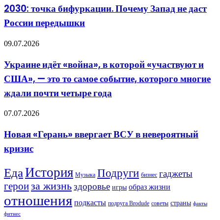
бифуркации.
2030: точка бифуркации. Почему Запад не даст
Почему
России передышки
Запад
не
даст
Украине
09.07.2026
России
идёт
передышки
«война»,
Украине идёт «война», в которой «участвуют и
в
США», — это то самое событие, которого многие
которой
«участвуют
ждали почти четыре года
и
США»,
Новая
07.07.2026
—
«Герань»
это
ввергает
то
Новая «Герань» ввергает ВСУ в невероятный
ВСУ
самое
кризис
в
событие,
невероятный
которого
кризис
многие
История
Еда
Подруги
гаджеты
Музыка
бизнес
ждали
герои
за жизнь
почти
здоровье
образ жизни
игры
четыре
отношения
года
подкасты
страны
подруга Brodude
советы
факты
фитнес