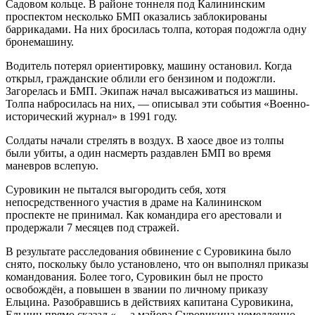
Садовом кольце. В районе тоннеля под Калининским
проспектом несколько БМП оказались заблокированы
баррикадами. На них бросилась толпа, которая подожгла одну
бронемашину.
Водитель потерял ориентировку, машину остановил. Когда
открыл, гражданские облили его бензином и подожгли.
Загорелась и БМП. Экипаж начал высаживаться из машины.
Толпа набросилась на них, — описывал эти события «Военно-
исторический журнал» в 1991 году.
Солдаты начали стрелять в воздух. В хаосе двое из толпы
были убиты, а один насмерть раздавлен БМП во время
маневров вслепую.
Суровикин не пытался выгородить себя, хотя
непосредственного участия в драме на Калининском
проспекте не принимал. Как командира его арестовали и
продержали 7 месяцев под стражей.
В результате расследования обвинение с Суровикина было
снято, поскольку было установлено, что он выполнял приказы
командования. Более того, Суровикин был не просто
освобождён, а повышен в звании по личному приказу
Ельцина. Разобравшись в действиях капитана Суровикина,
Ельцин прямо сказал «… а майора Суровикина немедленно