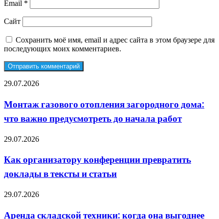
Email
*
Сайт
Сохранить моё имя, email и адрес сайта в этом браузере для
последующих моих комментариев.
Монтаж
29.07.2026
газового
отопления
Монтаж газового отопления загородного дома:
загородного
что важно предусмотреть до начала работ
дома:
что
важно
Как
29.07.2026
предусмотреть
организатору
до
конференции
Как организатору конференции превратить
начала
превратить
работ
доклады в тексты и статьи
доклады
в
тексты
Аренда
29.07.2026
и
складской
статьи
техники:
Аренда складской техники: когда она выгоднее