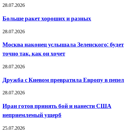
Больше
28.07.2026
на
ракет
уроке
хороших
сказали,
Больше ракет хороших и разных
и
что
разных
войну
Москва
28.07.2026
выиграли
наконец
американцы
услышала
Москва наконец услышала Зеленского: будет
Зеленского:
точно так, как он хочет
будет
точно
так,
Дружба
28.07.2026
как
с
он
Киевом
Дружба с Киевом превратила Европу в пепел
хочет
превратила
Европу
Иран
28.07.2026
в
готов
пепел
принять
Иран готов принять бой и нанести США
бой
неприемлемый ущерб
и
нанести
США
«Метились
25.07.2026
неприемлемый
иранцы,
ущерб
а