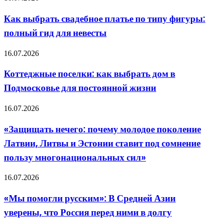
новом
выбрать
флагмане
свадебное
Как выбрать свадебное платье по типу фигуры:
Apple
платье
полный гид для невесты
по
типу
фигуры:
Коттеджные
16.07.2026
полный
поселки:
гид
как
Коттеджные поселки: как выбрать дом в
для
выбрать
невесты
Подмосковье для постоянной жизни
дом
в
Подмосковье
«Защищать
16.07.2026
для
нечего:
постоянной
почему
«Защищать нечего: почему молодое поколение
жизни
молодое
Латвии, Литвы и Эстонии ставит под сомнение
поколение
Латвии,
пользу многонациональных сил»
Литвы
и
«Мы
16.07.2026
Эстонии
помогли
ставит
русским»:
под
«Мы помогли русским»: В Средней Азии
В
сомнение
уверены, что Россия перед ними в долгу
Средней
пользу