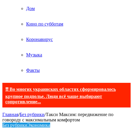
Дом
Кино по субботам
Коронавирус
Музыка
Факты
❗❗ Во многих украинских областях сформировалось
крупное подполье. Люди всё чаще выбирают
сопротивление...
Главная
/
Без рубрики
/
Такси Максим: передвижение по
говороду с максимальным комфортом
Без рубрики
Экономика