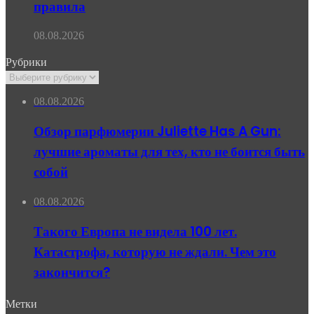
правила
08.08.2026
Рубрики
Рубрики
08.08.2026
Обзор парфюмерии Juliette Has A Gun:
лучшие ароматы для тех, кто не боится быть
собой
08.08.2026
Такого Европа не видела 100 лет.
Катастрофа, которую не ждали. Чем это
закончится?
Метки