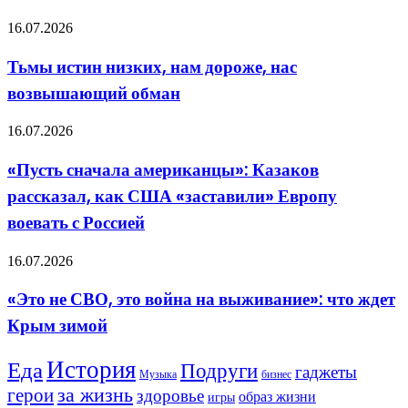
Азии
многонациональных
уверены,
сил»
Тьмы
16.07.2026
что
истин
Россия
низких,
Тьмы истин низких, нам дороже, нас
перед
нам
ними
возвышающий обман
дороже,
в
нас
долгу
возвышающий
«Пусть
16.07.2026
обман
сначала
американцы»:
«Пусть сначала американцы»: Казаков
Казаков
рассказал, как США «заставили» Европу
рассказал,
как
воевать с Россией
США
«заставили»
«Это
16.07.2026
Европу
не
воевать
СВО,
с
«Это не СВО, это война на выживание»: что ждет
это
Россией
Крым зимой
война
на
выживание»:
История
Еда
Подруги
гаджеты
что
Музыка
бизнес
ждет
герои
за жизнь
здоровье
образ жизни
игры
Крым