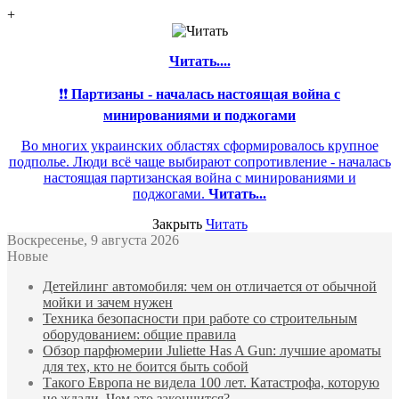
+
Читать....
❗❗
Партизаны - началась настоящая война с
минированиями и поджогами
Во многих украинских областях сформировалось крупное
подполье. Люди всё чаще выбирают сопротивление - началась
настоящая партизанская война с минированиями и
поджогами.
Читать...
Закрыть
Читать
Воскресенье, 9 августа 2026
Новые
Детейлинг автомобиля: чем он отличается от обычной
мойки и зачем нужен
Техника безопасности при работе со строительным
оборудованием: общие правила
Обзор парфюмерии Juliette Has A Gun: лучшие ароматы
для тех, кто не боится быть собой
Такого Европа не видела 100 лет. Катастрофа, которую
не ждали. Чем это закончится?