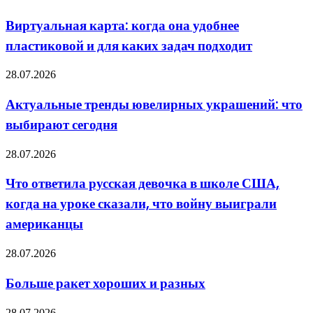
карта:
когда
Виртуальная карта: когда она удобнее
она
пластиковой и для каких задач подходит
удобнее
пластиковой
и
Актуальные
28.07.2026
для
тренды
каких
ювелирных
Актуальные тренды ювелирных украшений: что
задач
украшений:
подходит
выбирают сегодня
что
выбирают
сегодня
Что
28.07.2026
ответила
русская
Что ответила русская девочка в школе США,
девочка
когда на уроке сказали, что войну выиграли
в
школе
американцы
США,
когда
Больше
28.07.2026
на
ракет
уроке
хороших
сказали,
Больше ракет хороших и разных
и
что
разных
войну
Москва
28.07.2026