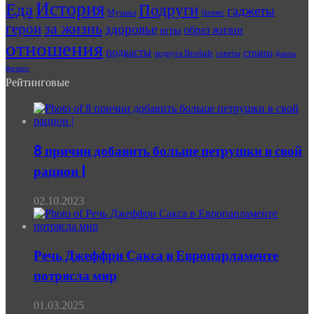
История
Еда
Подруги
гаджеты
Музыка
бизнес
герои
за жизнь
здоровье
образ жизни
игры
отношения
подкасты
страны
подруга Brodude
советы
факты
фитнес
Рейтинговые
8 причин добавить больше петрушки в свой
рацион |
02.10.2023
Речь Джеффри Сакса в Европарламенте
потрясла мир
01.03.2025