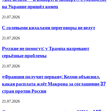
и
на Украине пришёл конец
импорт,
и
экспорт»:
С
21.07.2026
Судоходству
солевыми
на
кидалами
С солевыми кидалами переговоры не ведут
Украине
переговоры
пришёл
не
Русские
конец
21.07.2026
ведут
не
помогут:
Русские не помогут: у Трампа назревают
у
серьёзные проблемы
Трампа
назревают
серьёзные
«Франция
21.07.2026
проблемы
получит
первая»:
«Франция получит первая»: Кедми объяснил,
Кедми
какая расплата ждёт Макрона за соглашение 37
объяснил,
какая
стран против России
расплата
ждёт
От
21.07.2026
Макрона
джихадиста
за
до
соглашение