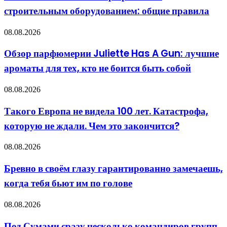
работе
нужен
строительным оборудованием: общие правила
со
строительным
оборудованием:
Обзор
08.08.2026
общие
парфюмерии
правила
Juliette
Обзор парфюмерии Juliette Has A Gun: лучшие
Has
ароматы для тех, кто не боится быть собой
A
Gun:
лучшие
Такого
08.08.2026
ароматы
Европа
для
не
Такого Европа не видела 100 лет. Катастрофа,
тех,
видела
кто
которую не ждали. Чем это закончится?
100
не
лет.
боится
Катастрофа,
Бревно
08.08.2026
быть
которую
в
собой
не
своём
Бревно в своём глазу гарантированно замечаешь,
ждали.
глазу
Чем
когда тебя бьют им по голове
гарантированно
это
замечаешь,
закончится?
когда
Под
08.08.2026
тебя
Сумами
бьют
сразу
Под Сумами сразу несколько командиров групп