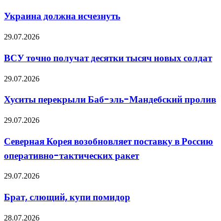
должна
выбрать
исчезнуть
подходящее
Украина должна исчезнуть
оборудование
ВСУ
29.07.2026
точно
получат
ВСУ точно получат десятки тысяч новых солдат
десятки
тысяч
Хуситы
29.07.2026
новых
перекрыли
солдат
Баб-
Хуситы перекрыли Баб-эль-Мандебский пролив
эль-
Мандебский
Северная
29.07.2026
пролив
Корея
возобновляет
Северная Корея возобновляет поставку в Россию
поставку
оперативно-тактических ракет
в
Россию
оперативно-
Брат,
29.07.2026
тактических
слющий,
ракет
купи
Брат, слющий, купи помидор
помидор
Виртуальная
28.07.2026