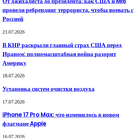
От джихадиста до президента: как США и MI6
президента:
37
провели ребрендинг террориста, чтобы воевать с
как
стран
США
против
Россией
и
России
MI6
В
21.07.2026
провели
КНР
ребрендинг
раскрыли
террориста,
В КНР раскрыли главный страх США перед
главный
чтобы
Ираном: полномасштабная война разорит
страх
воевать
США
с
Америку
перед
Россией
Ираном:
Установка
18.07.2026
полномасштабная
систем
война
очистки
разорит
Установка систем очистки воздуха
воздуха
Америку
iPhone
17.07.2026
17
Pro
iPhone 17 Pro Max: что изменилось в новом
Max:
флагмане Apple
что
изменилось
в
Как
16.07.2026