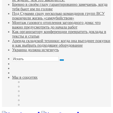
Бревно в своём глазу гарантированно замечаешь, когда
тебя бьют им по голове
Под Сумами сразу несколько командиров групп ВСУ
покончили жизнь «самоубийством»
Монтаж газового отопления загородного дома: что
важно предусмотреть до начала работ
Как организатору конференции превратить доклады в
тексты и статьи
Аренда складской техники: когда она выгоднее покупки
и как выбрать подходящее оборудование
Украина должна исчезнуть
Искать
Sidebar
Случайная
статья
Войти
Мы в соцсетях
Facebook
Twitter
YouTube
vk.com
Одноклассники
Telegram
Меню