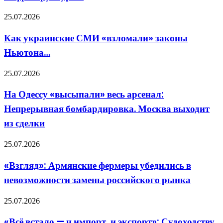
перешел
в
Как
25.07.2026
фазу
украинские
уничтожения
СМИ
Как украинские СМИ «взломали» законы
глобальной
«взломали»
цифровой
Ньютона…
законы
инфраструктуры»
Ньютона…
На
25.07.2026
Одессу
«высыпали»
На Одессу «высыпали» весь арсенал:
весь
Непрерывная бомбардировка. Москва выходит
арсенал:
Непрерывная
из сделки
бомбардировка.
Москва
«Взгляд»:
25.07.2026
выходит
Армянские
из
фермеры
сделки
«Взгляд»: Армянские фермеры убедились в
убедились
невозможности замены российского рынка
в
невозможности
замены
«Всё
25.07.2026
российского
встало
рынка
—
«Всё встало — и импорт, и экспорт»: Судоходству