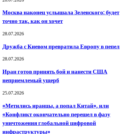
выиграли
наконец
американцы
услышала
Москва наконец услышала Зеленского: будет
Зеленского:
точно так, как он хочет
будет
точно
так,
Дружба
28.07.2026
как
с
он
Киевом
Дружба с Киевом превратила Европу в пепел
хочет
превратила
Европу
Иран
28.07.2026
в
готов
пепел
принять
Иран готов принять бой и нанести США
бой
неприемлемый ущерб
и
нанести
США
«Метились
25.07.2026
неприемлемый
иранцы,
ущерб
а
«Метились иранцы, а попал Китай», или
попал
«Конфликт окончательно перешел в фазу
Китай»,
или
уничтожения глобальной цифровой
«Конфликт
инфраструктуры»
окончательно