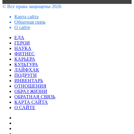
© Все права защищены 2026
Карта сайта
Обратная связь
О сайте
Facebook
Twitter
WhatsApp
Telegram
Закрыть
ЕДА
ГЕРОИ
НАУКА
ФИТНЕС
КАРЬЕРА
КУЛЬТУРА
ЛАЙФХАК
ПОДРУГИ
ИНВЕНТАРЬ
ОТНОШЕНИЯ
ОБРАЗ ЖИЗНИ
ОБРАТНАЯ СВЯЗЬ
КАРТА САЙТА
О САЙТЕ
Facebook
Twitter
YouTube
vk.com