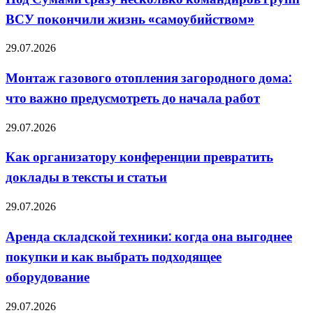
им
несколько
по
ВСУ покончили жизнь «самоубийством»
командиров
голове
групп
ВСУ
Монтаж
29.07.2026
покончили
газового
жизнь
отопления
Монтаж газового отопления загородного дома:
«самоубийством»
загородного
что важно предусмотреть до начала работ
дома:
что
важно
Как
29.07.2026
предусмотреть
организатору
до
конференции
Как организатору конференции превратить
начала
превратить
работ
доклады в тексты и статьи
доклады
в
тексты
Аренда
29.07.2026
и
складской
статьи
техники:
Аренда складской техники: когда она выгоднее
когда
покупки и как выбрать подходящее
она
выгоднее
оборудование
покупки
и
Украина
29.07.2026
как