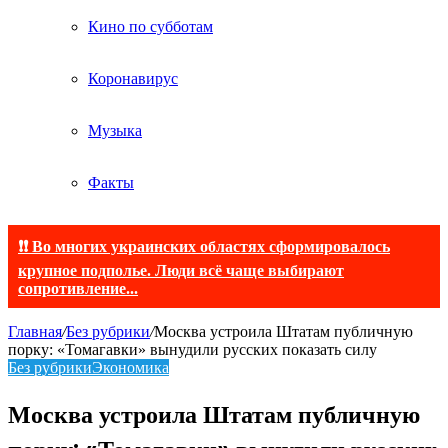
Кино по субботам
Коронавирус
Музыка
Факты
❗❗ Во многих украинских областях сформировалось
крупное подполье. Люди всё чаще выбирают
сопротивление...
Главная
/
Без рубрики
/
Москва устроила Штатам публичную
порку: «Томагавки» вынудили русских показать силу
Без рубрики
Экономика
Москва устроила Штатам публичную