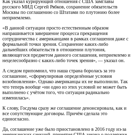
Как указал курирующий отношения с США замглавы
русского МИД Сергей Рябков, сохранение обязательств
Москвы по соглашению со Штатами по плутонию более
неприемлемо.
«В данной ситуации просто естественным образом
напрашивается завершение процесса прекращения
сотрудничества с американцами в рамках соглашения даже с
формальной точки зрения. Сохранение каких-либо
дальнейших обязательств в отношении плутония,
являющегося предметом данного соглашения, неприемлемо и
нецелесообразно с каких-либо точек зрения», — указал он.
А следом припомнил, что наша страна боролась за это
соглашение, «сформулировав определённые условия
возобновления». Однако американцы их не выполнили. Так
что теперь вообще «ни одно из этих условий не может быть
выполнено с учётом того, что ситуация радикально
изменилась».
К слову, Госдума сразу же соглашение денонсировала, как и
все сопутствующие договоры. Причём сделала это
единогласно.
Да, соглашение уже было приостановлено в 2016 году из-за
американских санкций, принятия США закона о поддержке