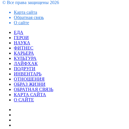
© Все права защищены 2026
Карта сайта
Обратная связь
О сайте
Facebook
Twitter
WhatsApp
Telegram
Закрыть
ЕДА
ГЕРОИ
НАУКА
ФИТНЕС
КАРЬЕРА
КУЛЬТУРА
ЛАЙФХАК
ПОДРУГИ
ИНВЕНТАРЬ
ОТНОШЕНИЯ
ОБРАЗ ЖИЗНИ
ОБРАТНАЯ СВЯЗЬ
КАРТА САЙТА
О САЙТЕ
Facebook
Twitter
YouTube
vk.com