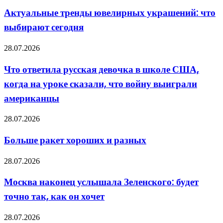
каких
ювелирных
Актуальные тренды ювелирных украшений: что
задач
украшений:
подходит
выбирают сегодня
что
выбирают
сегодня
Что
28.07.2026
ответила
русская
Что ответила русская девочка в школе США,
девочка
когда на уроке сказали, что войну выиграли
в
школе
американцы
США,
когда
Больше
28.07.2026
на
ракет
уроке
хороших
сказали,
Больше ракет хороших и разных
и
что
разных
войну
Москва
28.07.2026
выиграли
наконец
американцы
услышала
Москва наконец услышала Зеленского: будет
Зеленского:
точно так, как он хочет
будет
точно
так,
Дружба
28.07.2026