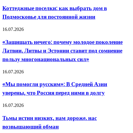
поселки:
гид
как
Коттеджные поселки: как выбрать дом в
для
выбрать
невесты
Подмосковье для постоянной жизни
дом
в
Подмосковье
«Защищать
16.07.2026
для
нечего:
постоянной
почему
«Защищать нечего: почему молодое поколение
жизни
молодое
Латвии, Литвы и Эстонии ставит под сомнение
поколение
Латвии,
пользу многонациональных сил»
Литвы
и
«Мы
16.07.2026
Эстонии
помогли
ставит
русским»:
под
«Мы помогли русским»: В Средней Азии
В
сомнение
уверены, что Россия перед ними в долгу
Средней
пользу
Азии
многонациональных
уверены,
сил»
Тьмы
16.07.2026
что
истин
Россия
низких,
Тьмы истин низких, нам дороже, нас
перед
нам
ними
возвышающий обман
дороже,
в
нас