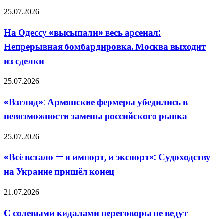
На
25.07.2026
Одессу
«высыпали»
На Одессу «высыпали» весь арсенал:
весь
Непрерывная бомбардировка. Москва выходит
арсенал:
Непрерывная
из сделки
бомбардировка.
Москва
«Взгляд»:
25.07.2026
выходит
Армянские
из
фермеры
сделки
«Взгляд»: Армянские фермеры убедились в
убедились
невозможности замены российского рынка
в
невозможности
замены
«Всё
25.07.2026
российского
встало
рынка
—
«Всё встало — и импорт, и экспорт»: Судоходству
и
на Украине пришёл конец
импорт,
и
экспорт»:
С
21.07.2026
Судоходству
солевыми
на
кидалами
С солевыми кидалами переговоры не ведут
Украине
переговоры