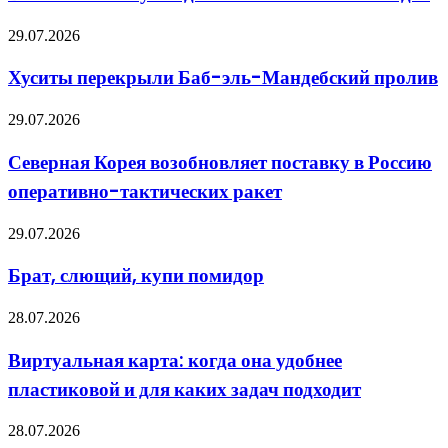
десятки
тысяч
Хуситы
29.07.2026
новых
перекрыли
солдат
Баб-
Хуситы перекрыли Баб-эль-Мандебский пролив
эль-
Мандебский
Северная
29.07.2026
пролив
Корея
возобновляет
Северная Корея возобновляет поставку в Россию
поставку
оперативно-тактических ракет
в
Россию
оперативно-
Брат,
29.07.2026
тактических
слющий,
ракет
купи
Брат, слющий, купи помидор
помидор
Виртуальная
28.07.2026
карта:
когда
Виртуальная карта: когда она удобнее
она
пластиковой и для каких задач подходит
удобнее
пластиковой
и
Актуальные
28.07.2026
для
тренды