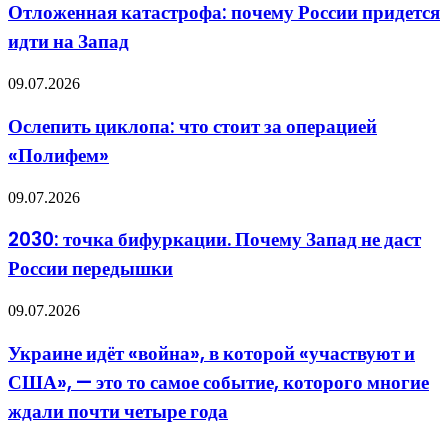
почему
по
Отложенная катастрофа: почему России придется
России
БПЛА?
идти на Запад
придется
Даже
идти
здесь
на
не
Ослепить
09.07.2026
Запад
обошлось
циклопа:
без
что
Ослепить циклопа: что стоит за операцией
формализма
стоит
«Полифем»
за
операцией
«Полифем»
2030:
09.07.2026
точка
бифуркации.
2030: точка бифуркации. Почему Запад не даст
Почему
России передышки
Запад
не
даст
Украине
09.07.2026
России
идёт
передышки
«война»,
Украине идёт «война», в которой «участвуют и
в
США», — это то самое событие, которого многие
которой
«участвуют
ждали почти четыре года
и
США»,