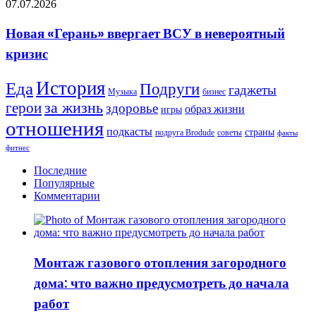
Новая
07.07.2026
—
«Герань»
это
ввергает
то
Новая «Герань» ввергает ВСУ в невероятный
ВСУ
самое
кризис
в
событие,
невероятный
которого
кризис
многие
История
Еда
Подруги
гаджеты
Музыка
бизнес
ждали
герои
за жизнь
почти
здоровье
образ жизни
игры
четыре
отношения
года
подкасты
страны
подруга Brodude
советы
факты
фитнес
Последние
Популярные
Комментарии
Монтаж газового отопления загородного
дома: что важно предусмотреть до начала
работ