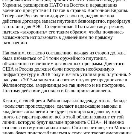
Украины, расширения НАТО на Восток и наращивания
военного присутствия Штатов в странах Восточной Европы.
Теперь же Россия ликвидирует свои подпадавшие под
действие договора запасы плутония безвозвратно, преобразуя
в топливо для АЭС. Соединённые Штаты же тянут резину,
пытаясь «захоронить» его таким образом, чтобы появилась
возможность использовать в дальнейшем по прямому
назначению.
Напомним, согласно соглашению, каждая из сторон должна
была избавиться от 34 тонн оружейного плутония,
объявленного излишним для военных программ. Для этого
США и Россия должны были построить необходимую
инфраструктуру к 2018 году и начать утилизацию плутония. У
нас уже в 2015-м запустили соответствующее предприятие в
Железногорске, американцы же так ничего и не построили.
Поэтому действие договора и было приостановлено.
Кстати, в своей речи Рябков выразил надежду, что на Западе
«осмыслят происходящее, сделают надлежащие выводы и
кладбище соглашений не будет расширяться дальше, хотя
ничто не гарантировано: всё в этой области зависит от той
линии, которую будут дальше проводить США». И именно
эти слова возмутили аналитиков. Они посчитали, что Москва
вновь будет приспосабливаться к тому, что творят американцы