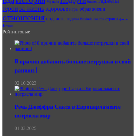
История
Еда
Подруги
гаджеты
Музыка
бизнес
герои
за жизнь
здоровье
образ жизни
игры
отношения
подкасты
страны
подруга Brodude
советы
факты
фитнес
Рейтинговые
8 причин добавить больше петрушки в свой
рацион |
02.10.2023
Речь Джеффри Сакса в Европарламенте
потрясла мир
01.03.2025