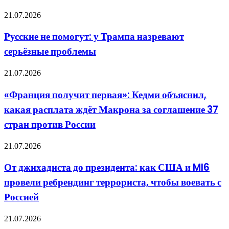
пришёл
не
Русские
конец
21.07.2026
ведут
не
помогут:
Русские не помогут: у Трампа назревают
у
серьёзные проблемы
Трампа
назревают
серьёзные
«Франция
21.07.2026
проблемы
получит
первая»:
«Франция получит первая»: Кедми объяснил,
Кедми
какая расплата ждёт Макрона за соглашение 37
объяснил,
какая
стран против России
расплата
ждёт
От
21.07.2026
Макрона
джихадиста
за
до
соглашение
От джихадиста до президента: как США и MI6
президента:
37
провели ребрендинг террориста, чтобы воевать с
как
стран
США
против
Россией
и
России
MI6
В
21.07.2026
провели
КНР
ребрендинг