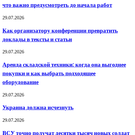
что важно предусмотреть до начала работ
дома:
что
важно
Как
29.07.2026
предусмотреть
организатору
до
конференции
Как организатору конференции превратить
начала
превратить
работ
доклады в тексты и статьи
доклады
в
тексты
Аренда
29.07.2026
и
складской
статьи
техники:
Аренда складской техники: когда она выгоднее
когда
покупки и как выбрать подходящее
она
выгоднее
оборудование
покупки
и
Украина
29.07.2026
как
должна
выбрать
исчезнуть
подходящее
Украина должна исчезнуть
оборудование
ВСУ
29.07.2026
точно
получат
ВСУ точно получат десятки тысяч новых солдат