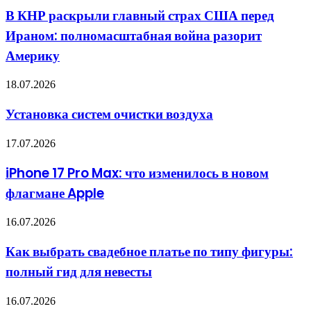
раскрыли
террориста,
В КНР раскрыли главный страх США перед
главный
чтобы
Ираном: полномасштабная война разорит
страх
воевать
США
с
Америку
перед
Россией
Ираном:
Установка
18.07.2026
полномасштабная
систем
война
очистки
разорит
Установка систем очистки воздуха
воздуха
Америку
iPhone
17.07.2026
17
Pro
iPhone 17 Pro Max: что изменилось в новом
Max:
флагмане Apple
что
изменилось
в
Как
16.07.2026
новом
выбрать
флагмане
свадебное
Как выбрать свадебное платье по типу фигуры:
Apple
платье
полный гид для невесты
по
типу
фигуры:
Коттеджные
16.07.2026
полный