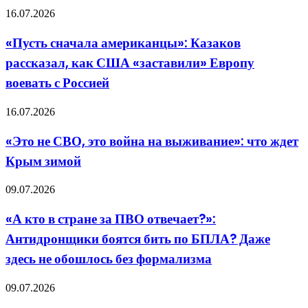
долгу
возвышающий
«Пусть
16.07.2026
обман
сначала
американцы»:
«Пусть сначала американцы»: Казаков
Казаков
рассказал, как США «заставили» Европу
рассказал,
как
воевать с Россией
США
«заставили»
«Это
16.07.2026
Европу
не
воевать
СВО,
с
«Это не СВО, это война на выживание»: что ждет
это
Россией
Крым зимой
война
на
выживание»:
«А
09.07.2026
что
кто
ждет
в
«А кто в стране за ПВО отвечает?»:
Крым
стране
зимой
Антидронщики боятся бить по БПЛА? Даже
за
ПВО
здесь не обошлось без формализма
отвечает?»:
Антидронщики
Отложенная
09.07.2026
боятся
катастрофа:
бить