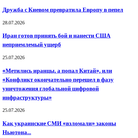
как
с
он
Киевом
Дружба с Киевом превратила Европу в пепел
хочет
превратила
Европу
Иран
28.07.2026
в
готов
пепел
принять
Иран готов принять бой и нанести США
бой
неприемлемый ущерб
и
нанести
США
«Метились
25.07.2026
неприемлемый
иранцы,
ущерб
а
«Метились иранцы, а попал Китай», или
попал
«Конфликт окончательно перешел в фазу
Китай»,
или
уничтожения глобальной цифровой
«Конфликт
инфраструктуры»
окончательно
перешел
в
Как
25.07.2026
фазу
украинские
уничтожения
СМИ
Как украинские СМИ «взломали» законы
глобальной
«взломали»
цифровой
Ньютона…
законы
инфраструктуры»
Ньютона…