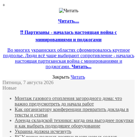
+
Читать....
❗❗
Партизаны - началась настоящая война с
минированиями и поджогами
Во многих украинских областях сформировалось крупное
подполье. Люди всё чаще выбирают сопротивление - началась
настоящая партизанская война с минированиями и
поджогами.
Читать...
Закрыть
Читать
Пятница, 7 августа 2026
Новые
Монтаж газового отопления загородного дома: что
важно предусмотреть до начала работ
Как организатору конференции превратить доклады в
тексты и статьи
Аренда складской техники: когда она выгоднее покупки
и как выбрать подходящее оборудование
Украина должна исчезнуть
ВСУ точно получат десятки тысяч новых солдат