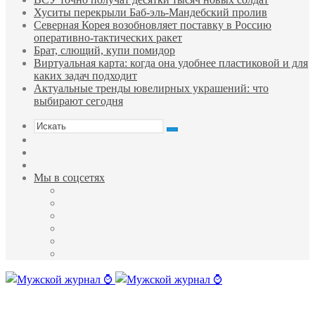
Хуситы перекрыли Баб-эль-Мандебский пролив
Северная Корея возобновляет поставку в Россию
оперативно-тактических ракет
Брат, слющий, купи помидор
Виртуальная карта: когда она удобнее пластиковой и для
каких задач подходит
Актуальные тренды ювелирных украшений: что
выбирают сегодня
Искать
Sidebar
Случайная
статья
Войти
Мы в соцсетях
Facebook
Twitter
YouTube
vk.com
Одноклассники
Telegram
Меню