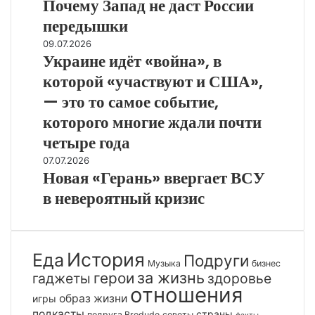
Почему Запад не даст России
Почему
передышки
Запад
не
Украине
09.07.2026
даст
Украине идёт «война», в
идёт
России
«война»,
которой «участвуют и США»,
передышки
в
— это то самое событие,
которой
«участвуют
которого многие ждали почти
и
четыре года
США»,
Новая
07.07.2026
—
Новая «Герань» ввергает ВСУ
«Герань»
это
ввергает
то
в невероятный кризис
ВСУ
самое
в
событие,
невероятный
которого
кризис
многие
История
Еда
Подруги
Музыка
бизнес
ждали
за жизнь
герои
гаджеты
здоровье
почти
отношения
четыре
образ жизни
игры
года
подкасты
страны
подруга Brodude
советы