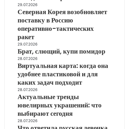
Северная
29.07.2026
Мандебский
Северная Корея возобновляет
Корея
пролив
возобновляет
поставку в Россию
поставку
оперативно-тактических
в
Россию
ракет
оперативно-
Брат,
29.07.2026
тактических
Брат, слющий, купи помидор
слющий,
ракет
купи
Виртуальная
28.07.2026
помидор
Виртуальная карта: когда она
карта:
когда
удобнее пластиковой и для
она
каких задач подходит
удобнее
пластиковой
Актуальные
28.07.2026
и
Актуальные тренды
тренды
для
ювелирных
ювелирных украшений: что
каких
украшений:
выбирают сегодня
задач
что
подходит
выбирают
Что
28.07.2026
сегодня
Что ответила русская девочка
ответила