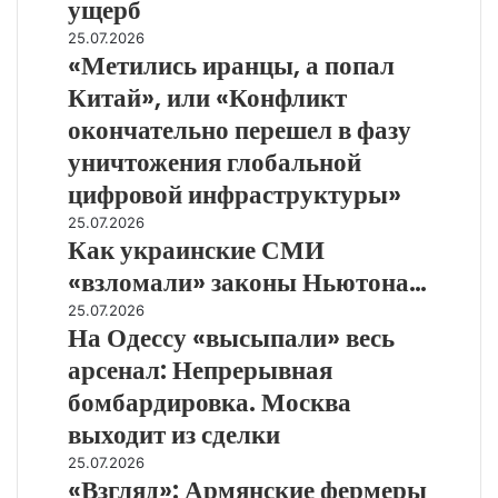
ущерб
и
нанести
«Метились
25.07.2026
США
«Метились иранцы, а попал
иранцы,
неприемлемый
а
Китай», или «Конфликт
ущерб
попал
окончательно перешел в фазу
Китай»,
или
уничтожения глобальной
«Конфликт
цифровой инфраструктуры»
окончательно
Как
25.07.2026
перешел
Как украинские СМИ
украинские
в
СМИ
фазу
«взломали» законы Ньютона…
«взломали»
уничтожения
На
25.07.2026
законы
глобальной
На Одессу «высыпали» весь
Одессу
Ньютона…
цифровой
«высыпали»
арсенал: Непрерывная
инфраструктуры»
весь
бомбардировка. Москва
арсенал:
Непрерывная
выходит из сделки
бомбардировка.
«Взгляд»:
25.07.2026
Москва
«Взгляд»: Армянские фермеры
Армянские
выходит