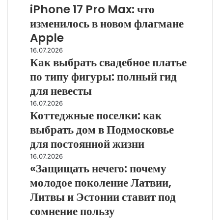
Америку
iPhone 17 Pro Max: что
17
Pro
изменилось в новом флагмане
Max:
Apple
что
изменилось
Как
16.07.2026
в
Как выбрать свадебное платье
выбрать
новом
свадебное
по типу фигуры: полный гид
флагмане
платье
для невесты
Apple
по
типу
Коттеджные
16.07.2026
фигуры:
Коттеджные поселки: как
поселки:
полный
как
выбрать дом в Подмосковье
гид
выбрать
для постоянной жизни
для
дом
невесты
в
«Защищать
16.07.2026
Подмосковье
«Защищать нечего: почему
нечего:
для
почему
молодое поколение Латвии,
постоянной
молодое
Литвы и Эстонии ставит под
жизни
поколение
Латвии,
сомнение пользу
Литвы