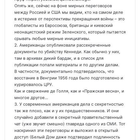
Опять же, сейчас на фоне мирных переговоров
между Россией и США мы видим, кто на самом деле
в истерике от перспективы прекращения войны – это
глобалисты из Евросоюза, британцы и киевский
неонацистский режим Зеленского, который пытается
срывать любые мирные инициативы.
2. Американцы опубликовали рассекреченные
документы по убийству Кеннеди. Как обычно у них,
там в архивах дикий бардак, и в список для
публикации попали материалы и по другим делам.
В частности, документально подтвердилось, что
восстание в Венгрии 1956 года было подготовлено и
курировалось ЦРУ.
Как и свержение де Голля, как и «Пражская весна», и
многое другое…
3. У современных американцев дела с секретностью
так же плохо, как и у их предшественников. И они
случайно добавили в секретный правительственный
чат (уже звучит смешно) главреда одного из СМИ. Тот
наскринил эти переговоры и выложил в открытый
доступ (Белый Дом даже подтвердил подлинность