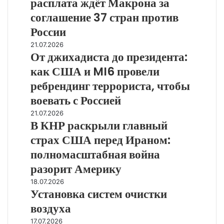
расплата ждёт Макрона за
объяснил,
какая
соглашение 37 стран против
расплата
России
ждёт
От
21.07.2026
Макрона
От джихадиста до президента:
джихадиста
за
до
соглашение
как США и MI6 провели
президента:
37
ребрендинг террориста, чтобы
как
стран
США
воевать с Россией
против
и
России
В
21.07.2026
MI6
В КНР раскрыли главный
КНР
провели
раскрыли
страх США перед Ираном:
ребрендинг
главный
террориста,
полномасштабная война
страх
чтобы
США
разорит Америку
воевать
перед
с
Установка
18.07.2026
Ираном:
Установка систем очистки
Россией
систем
полномасштабная
очистки
воздуха
война
воздуха
разорит
iPhone
17.07.2026