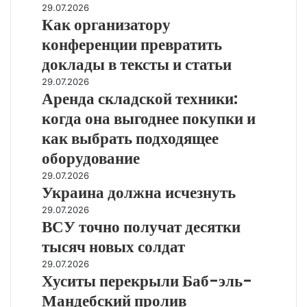
Как
29.07.2026
предусмотреть
Как организатору
организатору
до
конференции
конференции превратить
начала
превратить
работ
доклады в тексты и статьи
доклады
в
Аренда
29.07.2026
тексты
Аренда складской техники:
складской
и
техники:
когда она выгоднее покупки и
статьи
когда
как выбрать подходящее
она
выгоднее
оборудование
покупки
Украина
29.07.2026
и
Украина должна исчезнуть
должна
как
исчезнуть
ВСУ
29.07.2026
выбрать
ВСУ точно получат десятки
точно
подходящее
получат
оборудование
тысяч новых солдат
десятки
Хуситы
29.07.2026
тысяч
Хуситы перекрыли Баб-эль-
перекрыли
новых
Баб-
солдат
Мандебский пролив
эль-