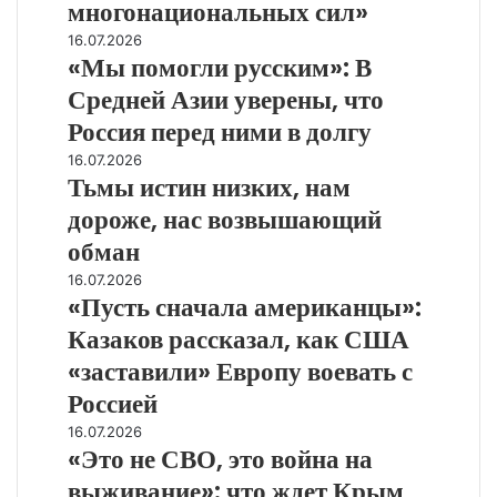
многонациональных сил»
и
«Мы
16.07.2026
Эстонии
«Мы помогли русским»: В
помогли
ставит
русским»:
под
Средней Азии уверены, что
В
сомнение
Россия перед ними в долгу
Средней
пользу
Азии
многонациональных
Тьмы
16.07.2026
уверены,
Тьмы истин низких, нам
сил»
истин
что
низких,
дороже, нас возвышающий
Россия
нам
обман
перед
дороже,
ними
нас
«Пусть
16.07.2026
в
возвышающий
«Пусть сначала американцы»:
сначала
долгу
обман
американцы»:
Казаков рассказал, как США
Казаков
«заставили» Европу воевать с
рассказал,
как
Россией
США
«Это
16.07.2026
«заставили»
«Это не СВО, это война на
не
Европу
СВО,
выживание»: что ждет Крым
воевать