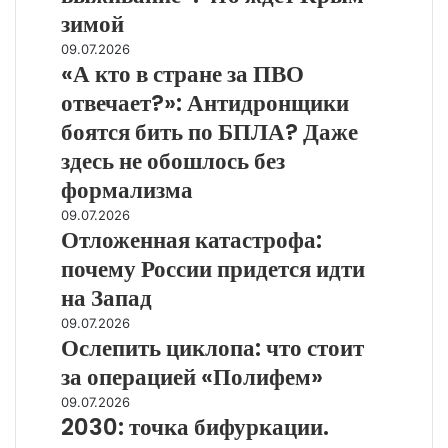
это
с
зимой
война
Россией
на
«А
09.07.2026
выживание»:
«А кто в стране за ПВО
кто
что
в
отвечает?»: Антидронщики
ждет
стране
боятся бить по БПЛА? Даже
Крым
за
зимой
ПВО
здесь не обошлось без
отвечает?»:
формализма
Антидронщики
Отложенная
09.07.2026
боятся
Отложенная катастрофа:
катастрофа:
бить
почему
по
почему России придется идти
России
БПЛА?
на Запад
придется
Даже
идти
здесь
Ослепить
09.07.2026
на
Ослепить циклопа: что стоит
не
циклопа:
Запад
обошлось
что
за операцией «Полифем»
без
стоит
2030:
09.07.2026
формализма
за
2030: точка бифуркации.
точка
операцией
бифуркации.
«Полифем»