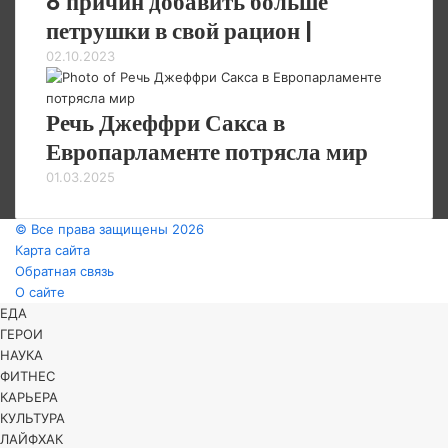
8 причин добавить больше
петрушки в свой рацион |
02.10.2023
Речь Джеффри Сакса в
Европарламенте потрясла мир
01.03.2025
© Все права защищены 2026
Карта сайта
Обратная связь
О сайте
Facebook
Twitter
WhatsApp
Telegram
Закрыть
ЕДА
ГЕРОИ
НАУКА
ФИТНЕС
КАРЬЕРА
КУЛЬТУРА
ЛАЙФХАК