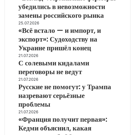
фермеры
убедились в невозможности
из
убедились
сделки
замены российского рынка
в
невозможности
«Всё
25.07.2026
замены
«Всё встало — и импорт, и
встало
российского
—
экспорт»: Судоходству на
рынка
и
Украине пришёл конец
импорт,
и
С
21.07.2026
экспорт»:
С солевыми кидалами
солевыми
Судоходству
кидалами
переговоры не ведут
на
переговоры
Русские
21.07.2026
Украине
не
Русские не помогут: у Трампа
не
пришёл
ведут
помогут:
конец
назревают серьёзные
у
проблемы
Трампа
назревают
«Франция
21.07.2026
серьёзные
«Франция получит первая»:
получит
проблемы
первая»:
Кедми объяснил, какая
Кедми