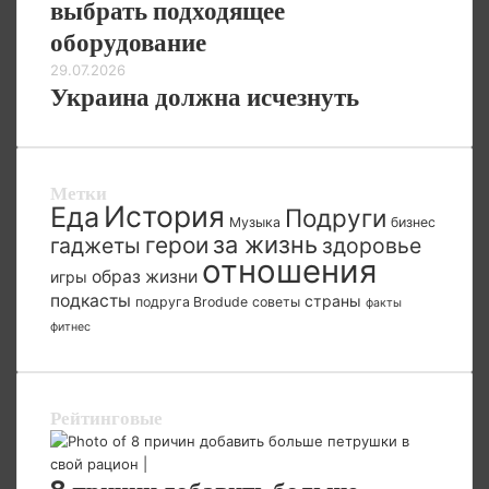
выбрать подходящее
оборудование
29.07.2026
Украина должна исчезнуть
Метки
История
Еда
Подруги
Музыка
бизнес
за жизнь
герои
гаджеты
здоровье
отношения
образ жизни
игры
подкасты
страны
подруга Brodude
советы
факты
фитнес
Рейтинговые