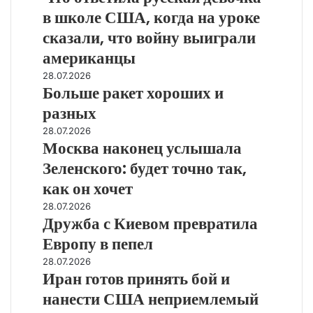
русская
в школе США, когда на уроке
девочка
сказали, что войну выиграли
в
школе
американцы
США,
Больше
28.07.2026
когда
Больше ракет хороших и
ракет
на
хороших
разных
уроке
и
сказали,
Москва
28.07.2026
разных
что
Москва наконец услышала
наконец
войну
услышала
Зеленского: будет точно так,
выиграли
Зеленского:
как он хочет
американцы
будет
точно
Дружба
28.07.2026
так,
Дружба с Киевом превратила
с
как
Киевом
Европу в пепел
он
превратила
Иран
28.07.2026
хочет
Европу
Иран готов принять бой и
готов
в
принять
пепел
нанести США неприемлемый
бой