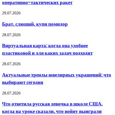
оперативно-тактических ракет
в
Россию
оперативно-
Брат,
29.07.2026
тактических
слющий,
ракет
купи
Брат, слющий, купи помидор
помидор
Виртуальная
28.07.2026
карта:
когда
Виртуальная карта: когда она удобнее
она
пластиковой и для каких задач подходит
удобнее
пластиковой
и
Актуальные
28.07.2026
для
тренды
каких
ювелирных
Актуальные тренды ювелирных украшений: что
задач
украшений:
подходит
выбирают сегодня
что
выбирают
сегодня
Что
28.07.2026
ответила
русская
Что ответила русская девочка в школе США,
девочка
когда на уроке сказали, что войну выиграли
в