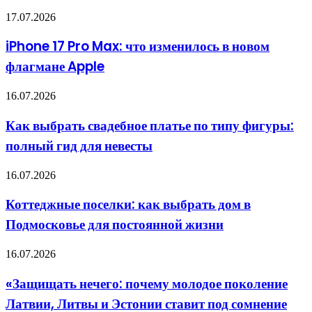
iPhone
17.07.2026
17
Pro
iPhone 17 Pro Max: что изменилось в новом
Max:
флагмане Apple
что
изменилось
в
Как
16.07.2026
новом
выбрать
флагмане
свадебное
Как выбрать свадебное платье по типу фигуры:
Apple
платье
полный гид для невесты
по
типу
фигуры:
Коттеджные
16.07.2026
полный
поселки:
гид
как
Коттеджные поселки: как выбрать дом в
для
выбрать
невесты
Подмосковье для постоянной жизни
дом
в
Подмосковье
«Защищать
16.07.2026
для
нечего:
постоянной
почему
«Защищать нечего: почему молодое поколение
жизни
молодое
Латвии, Литвы и Эстонии ставит под сомнение
поколение