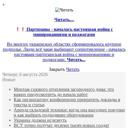
+
Читать....
Партизаны - началась настоящая война с
минированиями и поджогами
Во многих украинских областях сформировалось крупное
подполье. Люди всё чаще выбирают сопротивление - началась
настоящая партизанская война с минированиями и
поджогами.
Читать...
Закрыть
Читать
Четверг, 6 августа 2026
Новые
Монтаж газового отопления загородного дома: что
важно предусмотреть до начала работ
Как организатору конференции превратить доклады в
тексты и статьи
Аренда складской техники: когда она выгоднее покупки
и как выбрать подходящее оборудование
Украина должна исчезнуть
ВСУ точно получат десятки тысяч новых солдат