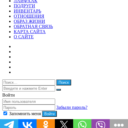
ЛАЙФХАК
ПОДРУГИ
ИНВЕНТАРЬ
ОТНОШЕНИЯ
ОБРАЗ ЖИЗНИ
ОБРАТНАЯ СВЯЗЬ
КАРТА САЙТА
О САЙТЕ
Facebook
Twitter
YouTube
vk.com
Одноклассники
Telegram
Найти:
Закрыть
Искать
Закрыть
Войти
Забыли пароль?
Запомнить меня
Войти