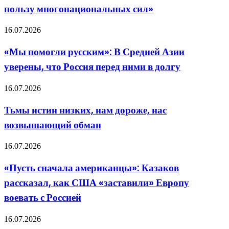
Латвии,
пользу многонациональных сил»
Литвы
и
«Мы
16.07.2026
Эстонии
помогли
ставит
русским»:
под
«Мы помогли русским»: В Средней Азии
В
сомнение
уверены, что Россия перед ними в долгу
Средней
пользу
Азии
многонациональных
уверены,
сил»
Тьмы
16.07.2026
что
истин
Россия
низких,
Тьмы истин низких, нам дороже, нас
перед
нам
ними
возвышающий обман
дороже,
в
нас
долгу
возвышающий
«Пусть
16.07.2026
обман
сначала
американцы»:
«Пусть сначала американцы»: Казаков
Казаков
рассказал, как США «заставили» Европу
рассказал,
как
воевать с Россией
США
«заставили»
«Это
16.07.2026
Европу
не
воевать