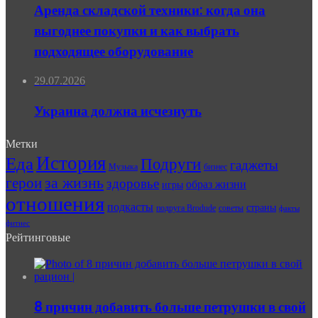
Аренда складской техники: когда она
выгоднее покупки и как выбрать
подходящее оборудование
29.07.2026
Украина должна исчезнуть
Метки
История
Еда
Подруги
гаджеты
Музыка
бизнес
герои
за жизнь
здоровье
образ жизни
игры
отношения
подкасты
страны
подруга Brodude
советы
факты
фитнес
Рейтинговые
8 причин добавить больше петрушки в свой