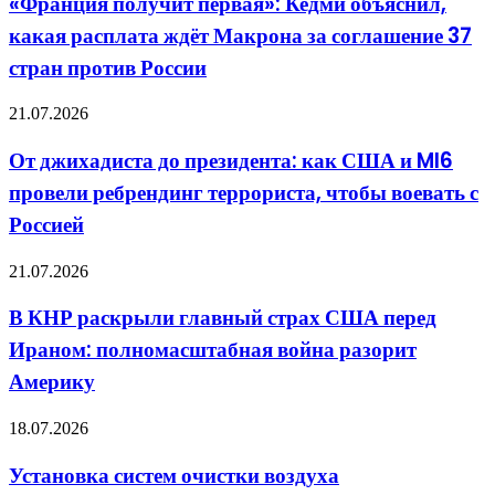
«Франция получит первая»: Кедми объяснил,
Кедми
какая расплата ждёт Макрона за соглашение 37
объяснил,
какая
стран против России
расплата
ждёт
От
21.07.2026
Макрона
джихадиста
за
до
соглашение
От джихадиста до президента: как США и MI6
президента:
37
провели ребрендинг террориста, чтобы воевать с
как
стран
США
против
Россией
и
России
MI6
В
21.07.2026
провели
КНР
ребрендинг
раскрыли
террориста,
В КНР раскрыли главный страх США перед
главный
чтобы
Ираном: полномасштабная война разорит
страх
воевать
США
с
Америку
перед
Россией
Ираном:
Установка
18.07.2026
полномасштабная
систем
война
очистки
разорит
Установка систем очистки воздуха
воздуха
Америку