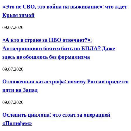
СВО,
с
«Это не СВО, это война на выживание»: что ждет
это
Россией
Крым зимой
война
на
выживание»:
«А
09.07.2026
что
кто
ждет
в
«А кто в стране за ПВО отвечает?»:
Крым
стране
зимой
Антидронщики боятся бить по БПЛА? Даже
за
ПВО
здесь не обошлось без формализма
отвечает?»:
Антидронщики
Отложенная
09.07.2026
боятся
катастрофа:
бить
почему
по
Отложенная катастрофа: почему России придется
России
БПЛА?
идти на Запад
придется
Даже
идти
здесь
на
не
Ослепить
09.07.2026
Запад
обошлось
циклопа:
без
что
Ослепить циклопа: что стоит за операцией
формализма
стоит
«Полифем»
за
операцией