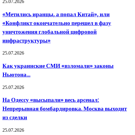
«Метились
25.07.2026
неприемлемый
иранцы,
ущерб
а
«Метились иранцы, а попал Китай», или
попал
«Конфликт окончательно перешел в фазу
Китай»,
или
уничтожения глобальной цифровой
«Конфликт
инфраструктуры»
окончательно
перешел
в
Как
25.07.2026
фазу
украинские
уничтожения
СМИ
Как украинские СМИ «взломали» законы
глобальной
«взломали»
цифровой
Ньютона…
законы
инфраструктуры»
Ньютона…
На
25.07.2026
Одессу
«высыпали»
На Одессу «высыпали» весь арсенал:
весь
Непрерывная бомбардировка. Москва выходит
арсенал:
Непрерывная
из сделки
бомбардировка.
Москва
«Взгляд»:
25.07.2026
выходит