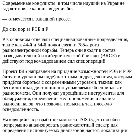
Современные конфликты, в том числе идущий на Украине,
задают новые каноны ведения боя
— отмечается в западной прессе.
До сих пор за РЭБ и Р
Р в основном отвечали специализированные подразделения,
такие как 44-й и 54-й полки связи и 785-я рота
радиоэлектронной борьбы. Теперь они входят в состав
разведывательной и кибернетической бригады (BRCE) и
действуют под командованием сил спецопераций.
Проект ISIS направлен на придание возможностей РЭБ и РЭР
(хотя и в урезанном виде) пехотным подразделениям, которым
придётся бороться с современными угрозами, такими как
беспилотники, дистанционно управляемые боеприпасы и
радиопомехи. Они получат упрощённые инструменты для
обнаружения, определения местоположения и анализа
радиосигналов, что позволит повысить тактическую
осведомлённость.
Находящийся в разработке комплекс ISIS будет способен
непрерывно анализировать радиочастотный спектр для
определения используемых диапазонов частот, локализации