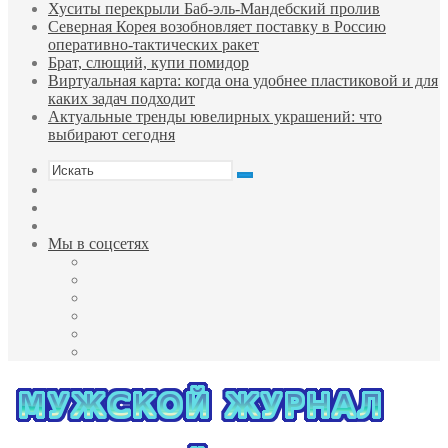
Хуситы перекрыли Баб-эль-Мандебский пролив
Северная Корея возобновляет поставку в Россию
оперативно-тактических ракет
Брат, слющий, купи помидор
Виртуальная карта: когда она удобнее пластиковой и для
каких задач подходит
Актуальные тренды ювелирных украшений: что
выбирают сегодня
Искать
Sidebar
Случайная
статья
Войти
Мы в соцсетях
Facebook
Twitter
YouTube
vk.com
Одноклассники
Telegram
Меню