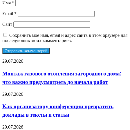
Имя
*
Email
*
Сайт
Сохранить моё имя, email и адрес сайта в этом браузере для
последующих моих комментариев.
Монтаж
29.07.2026
газового
отопления
Монтаж газового отопления загородного дома:
загородного
что важно предусмотреть до начала работ
дома:
что
важно
Как
29.07.2026
предусмотреть
организатору
до
конференции
Как организатору конференции превратить
начала
превратить
работ
доклады в тексты и статьи
доклады
в
тексты
Аренда
29.07.2026