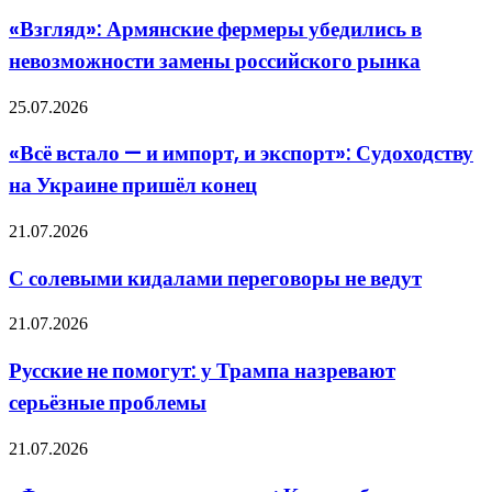
Армянские
из
фермеры
сделки
«Взгляд»: Армянские фермеры убедились в
убедились
невозможности замены российского рынка
в
невозможности
замены
«Всё
25.07.2026
российского
встало
рынка
—
«Всё встало — и импорт, и экспорт»: Судоходству
и
на Украине пришёл конец
импорт,
и
экспорт»:
С
21.07.2026
Судоходству
солевыми
на
кидалами
С солевыми кидалами переговоры не ведут
Украине
переговоры
пришёл
не
Русские
конец
21.07.2026
ведут
не
помогут:
Русские не помогут: у Трампа назревают
у
серьёзные проблемы
Трампа
назревают
серьёзные
«Франция
21.07.2026
проблемы
получит
первая»: