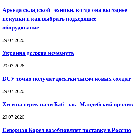
и
складской
статьи
техники:
Аренда складской техники: когда она выгоднее
когда
покупки и как выбрать подходящее
она
выгоднее
оборудование
покупки
и
Украина
29.07.2026
как
должна
выбрать
исчезнуть
подходящее
Украина должна исчезнуть
оборудование
ВСУ
29.07.2026
точно
получат
ВСУ точно получат десятки тысяч новых солдат
десятки
тысяч
Хуситы
29.07.2026
новых
перекрыли
солдат
Баб-
Хуситы перекрыли Баб-эль-Мандебский пролив
эль-
Мандебский
Северная
29.07.2026
пролив
Корея
возобновляет
Северная Корея возобновляет поставку в Россию
поставку