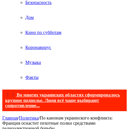
Безопасность
Дом
Кино по субботам
Коронавирус
Музыка
Факты
Во многих украинских областях сформировалось
крупное подполье. Люди всё чаще выбирают
сопротивление...
Главная
/
Политика
/
По канонам украинского конфликта:
Франция оснастит пехотные полки средствами
радиоэлектронной борьбы