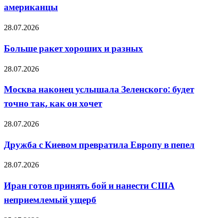
школе
американцы
США,
когда
Больше
28.07.2026
на
ракет
уроке
хороших
сказали,
Больше ракет хороших и разных
и
что
разных
войну
Москва
28.07.2026
выиграли
наконец
американцы
услышала
Москва наконец услышала Зеленского: будет
Зеленского:
точно так, как он хочет
будет
точно
так,
Дружба
28.07.2026
как
с
он
Киевом
Дружба с Киевом превратила Европу в пепел
хочет
превратила
Европу
Иран
28.07.2026
в
готов
пепел
принять
Иран готов принять бой и нанести США
бой
неприемлемый ущерб
и
нанести
США