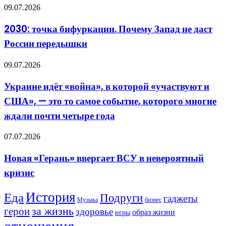
«Полифем»
2030:
09.07.2026
точка
бифуркации.
2030: точка бифуркации. Почему Запад не даст
Почему
России передышки
Запад
не
даст
Украине
09.07.2026
России
идёт
передышки
«война»,
Украине идёт «война», в которой «участвуют и
в
США», — это то самое событие, которого многие
которой
«участвуют
ждали почти четыре года
и
США»,
Новая
07.07.2026
—
«Герань»
это
ввергает
то
Новая «Герань» ввергает ВСУ в невероятный
ВСУ
самое
кризис
в
событие,
невероятный
которого
кризис
многие
История
Еда
Подруги
гаджеты
Музыка
бизнес
ждали
герои
за жизнь
почти
здоровье
образ жизни
игры
четыре
отношения