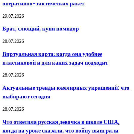
оперативно-тактических ракет
в
Россию
оперативно-
Брат,
29.07.2026
тактических
слющий,
ракет
купи
Брат, слющий, купи помидор
помидор
Виртуальная
28.07.2026
карта:
когда
Виртуальная карта: когда она удобнее
она
пластиковой и для каких задач подходит
удобнее
пластиковой
и
Актуальные
28.07.2026
для
тренды
каких
ювелирных
Актуальные тренды ювелирных украшений: что
задач
украшений:
подходит
выбирают сегодня
что
выбирают
сегодня
Что
28.07.2026
ответила
русская
Что ответила русская девочка в школе США,
девочка
когда на уроке сказали, что войну выиграли
в