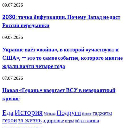
«Полифем»
2030:
09.07.2026
точка
бифуркации.
2030: точка бифуркации. Почему Запад не даст
Почему
России передышки
Запад
не
даст
Украине
09.07.2026
России
идёт
передышки
«война»,
Украине идёт «война», в которой «участвуют и
в
США», — это то самое событие, которого многие
которой
«участвуют
ждали почти четыре года
и
США»,
Новая
07.07.2026
—
«Герань»
это
ввергает
то
Новая «Герань» ввергает ВСУ в невероятный
ВСУ
самое
кризис
в
событие,
невероятный
которого
кризис
многие
История
Еда
Подруги
гаджеты
Музыка
бизнес
ждали
герои
за жизнь
почти
здоровье
образ жизни
игры
четыре