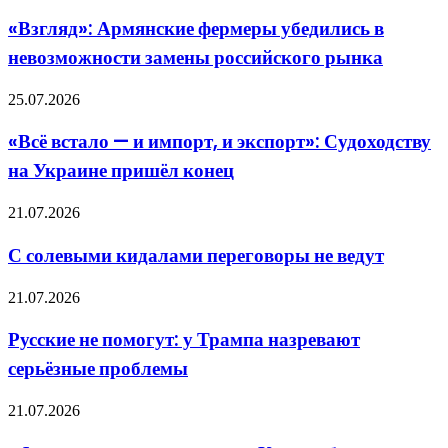
Армянские
из
фермеры
сделки
«Взгляд»: Армянские фермеры убедились в
убедились
невозможности замены российского рынка
в
невозможности
замены
«Всё
25.07.2026
российского
встало
рынка
—
«Всё встало — и импорт, и экспорт»: Судоходству
и
на Украине пришёл конец
импорт,
и
экспорт»:
С
21.07.2026
Судоходству
солевыми
на
кидалами
С солевыми кидалами переговоры не ведут
Украине
переговоры
пришёл
не
Русские
конец
21.07.2026
ведут
не
помогут:
Русские не помогут: у Трампа назревают
у
серьёзные проблемы
Трампа
назревают
серьёзные
«Франция
21.07.2026
проблемы
получит
первая»: