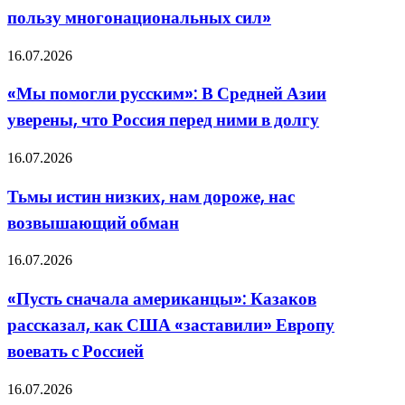
Латвии,
пользу многонациональных сил»
Литвы
и
«Мы
16.07.2026
Эстонии
помогли
ставит
русским»:
под
«Мы помогли русским»: В Средней Азии
В
сомнение
уверены, что Россия перед ними в долгу
Средней
пользу
Азии
многонациональных
уверены,
сил»
Тьмы
16.07.2026
что
истин
Россия
низких,
Тьмы истин низких, нам дороже, нас
перед
нам
ними
возвышающий обман
дороже,
в
нас
долгу
возвышающий
«Пусть
16.07.2026
обман
сначала
американцы»:
«Пусть сначала американцы»: Казаков
Казаков
рассказал, как США «заставили» Европу
рассказал,
как
воевать с Россией
США
«заставили»
«Это
16.07.2026
Европу
не