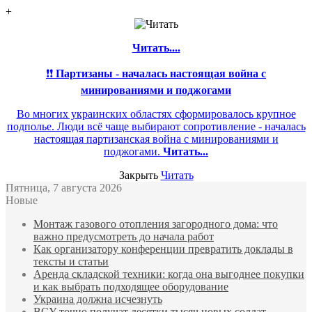
+
Читать....
❗❗
Партизаны - началась настоящая война с
минированиями и поджогами
Во многих украинских областях сформировалось крупное
подполье. Люди всё чаще выбирают сопротивление - началась
настоящая партизанская война с минированиями и
поджогами.
Читать...
Закрыть
Читать
Пятница, 7 августа 2026
Новые
Монтаж газового отопления загородного дома: что
важно предусмотреть до начала работ
Как организатору конференции превратить доклады в
тексты и статьи
Аренда складской техники: когда она выгоднее покупки
и как выбрать подходящее оборудование
Украина должна исчезнуть
ВСУ точно получат десятки тысяч новых солдат