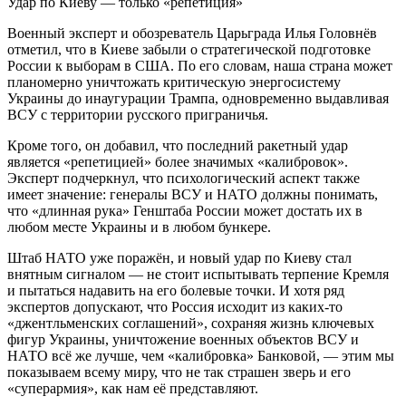
Удар по Киеву — только «репетиция»
Военный эксперт и обозреватель Царьграда Илья Головнёв
отметил, что в Киеве забыли о стратегической подготовке
России к выборам в США. По его словам, наша страна может
планомерно уничтожать критическую энергосистему
Украины до инаугурации Трампа, одновременно выдавливая
ВСУ с территории русского приграничья.
Кроме того, он добавил, что последний ракетный удар
является «репетицией» более значимых «калибровок».
Эксперт подчеркнул, что психологический аспект также
имеет значение: генералы ВСУ и НАТО должны понимать,
что «длинная рука» Генштаба России может достать их в
любом месте Украины и в любом бункере.
Штаб НАТО уже поражён, и новый удар по Киеву стал
внятным сигналом — не стоит испытывать терпение Кремля
и пытаться надавить на его болевые точки. И хотя ряд
экспертов допускают, что Россия исходит из каких-то
«джентльменских соглашений», сохраняя жизнь ключевых
фигур Украины, уничтожение военных объектов ВСУ и
НАТО всё же лучше, чем «калибровка» Банковой, — этим мы
показываем всему миру, что не так страшен зверь и его
«суперармия», как нам её представляют.