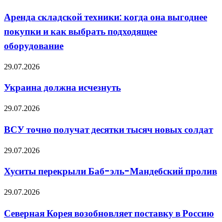
и
складской
статьи
техники:
Аренда складской техники: когда она выгоднее
когда
покупки и как выбрать подходящее
она
выгоднее
оборудование
покупки
и
Украина
29.07.2026
как
должна
выбрать
исчезнуть
подходящее
Украина должна исчезнуть
оборудование
ВСУ
29.07.2026
точно
получат
ВСУ точно получат десятки тысяч новых солдат
десятки
тысяч
Хуситы
29.07.2026
новых
перекрыли
солдат
Баб-
Хуситы перекрыли Баб-эль-Мандебский пролив
эль-
Мандебский
Северная
29.07.2026
пролив
Корея
возобновляет
Северная Корея возобновляет поставку в Россию
поставку