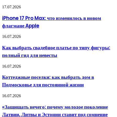
iPhone
17.07.2026
17
Pro
iPhone 17 Pro Max: что изменилось в новом
Max:
флагмане Apple
что
изменилось
в
Как
16.07.2026
новом
выбрать
флагмане
свадебное
Как выбрать свадебное платье по типу фигуры:
Apple
платье
полный гид для невесты
по
типу
фигуры:
Коттеджные
16.07.2026
полный
поселки:
гид
как
Коттеджные поселки: как выбрать дом в
для
выбрать
невесты
Подмосковье для постоянной жизни
дом
в
Подмосковье
«Защищать
16.07.2026
для
нечего:
постоянной
почему
«Защищать нечего: почему молодое поколение
жизни
молодое
Латвии, Литвы и Эстонии ставит под сомнение
поколение