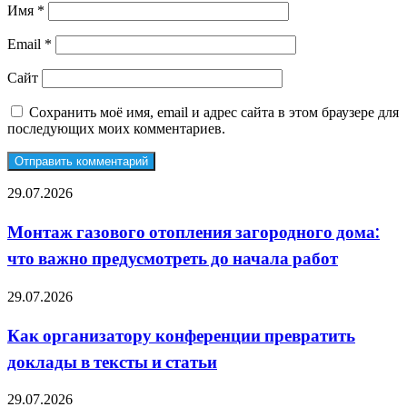
Имя
*
Email
*
Сайт
Сохранить моё имя, email и адрес сайта в этом браузере для
последующих моих комментариев.
Монтаж
29.07.2026
газового
отопления
Монтаж газового отопления загородного дома:
загородного
что важно предусмотреть до начала работ
дома:
что
важно
Как
29.07.2026
предусмотреть
организатору
до
конференции
Как организатору конференции превратить
начала
превратить
работ
доклады в тексты и статьи
доклады
в
тексты
Аренда
29.07.2026