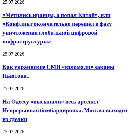
США
«Метились
25.07.2026
неприемлемый
иранцы,
ущерб
а
«Метились иранцы, а попал Китай», или
попал
«Конфликт окончательно перешел в фазу
Китай»,
или
уничтожения глобальной цифровой
«Конфликт
инфраструктуры»
окончательно
перешел
в
Как
25.07.2026
фазу
украинские
уничтожения
СМИ
Как украинские СМИ «взломали» законы
глобальной
«взломали»
цифровой
Ньютона…
законы
инфраструктуры»
Ньютона…
На
25.07.2026
Одессу
«высыпали»
На Одессу «высыпали» весь арсенал:
весь
Непрерывная бомбардировка. Москва выходит
арсенал:
Непрерывная
из сделки
бомбардировка.
Москва
«Взгляд»:
25.07.2026
выходит