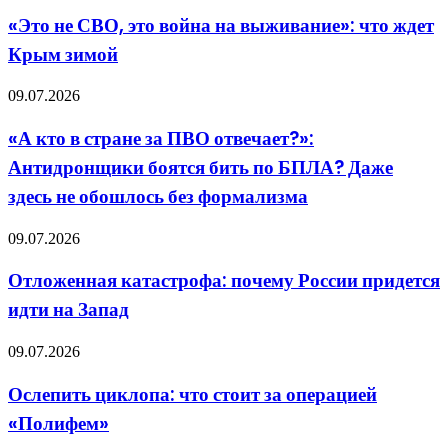
воевать
СВО,
с
«Это не СВО, это война на выживание»: что ждет
это
Россией
Крым зимой
война
на
выживание»:
«А
09.07.2026
что
кто
ждет
в
«А кто в стране за ПВО отвечает?»:
Крым
стране
зимой
Антидронщики боятся бить по БПЛА? Даже
за
ПВО
здесь не обошлось без формализма
отвечает?»:
Антидронщики
Отложенная
09.07.2026
боятся
катастрофа:
бить
почему
по
Отложенная катастрофа: почему России придется
России
БПЛА?
идти на Запад
придется
Даже
идти
здесь
на
не
Ослепить
09.07.2026
Запад
обошлось
циклопа:
без
что
Ослепить циклопа: что стоит за операцией
формализма
стоит
«Полифем»
за
операцией