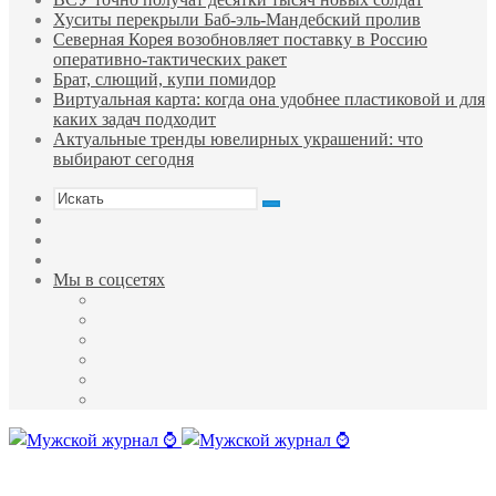
Хуситы перекрыли Баб-эль-Мандебский пролив
Северная Корея возобновляет поставку в Россию
оперативно-тактических ракет
Брат, слющий, купи помидор
Виртуальная карта: когда она удобнее пластиковой и для
каких задач подходит
Актуальные тренды ювелирных украшений: что
выбирают сегодня
Искать
Sidebar
Случайная
статья
Войти
Мы в соцсетях
Facebook
Twitter
YouTube
vk.com
Одноклассники
Telegram
Меню