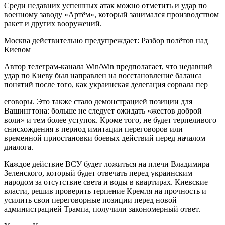
Среди недавних успешных атак можно отметить и удар по
военному заводу «Артём», который занимался производством
ракет и других вооружений.
Москва действительно предупреждает: Разбор полётов над
Киевом
Автор телеграм-канала Win/Win предполагает, что недавний
удар по Киеву был направлен на восстановление баланса
понятий после того, как украинская делегация сорвала пер
еговоры. Это также стало демонстрацией позиции для
Вашингтона: больше не следует ожидать «жестов доброй
воли» и тем более уступок. Кроме того, не будет терпеливого
снисхождения в период имитации переговоров или
временной приостановки боевых действий перед началом
диалога.
Каждое действие ВСУ будет ложиться на плечи Владимира
Зеленского, который будет отвечать перед украинским
народом за отсутствие света и воды в квартирах. Киевские
власти, решив проверить терпение Кремля на прочность и
усилить свои переговорные позиции перед новой
администрацией Трампа, получили закономерный ответ.