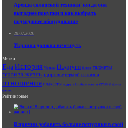
Аренда складской техники: когда она
выгоднее покупки и как выбрать
подходящее оборудование
29.07.2026
Украина должна исчезнуть
Метки
История
Еда
Подруги
гаджеты
Музыка
бизнес
герои
за жизнь
здоровье
образ жизни
игры
отношения
подкасты
страны
подруга Brodude
советы
факты
фитнес
Рейтинговые
8 причин добавить больше петрушки в свой