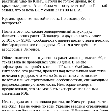
ракетный удар по Киеву. Летели не только дроны, но и
крылатые ракеты. Атака была многоступенчатой, но Генштаб
заявил, что за ночь ВСУ сбили 37 из 90 БПЛА.
Кремль проявляет настойчивость: По столице били
неспроста?
После этого последовал одновременный запуск двух
баллистических ракет «Искандер» и двух крылатых ракет
Х-101 с Ту-95МС. Сообщалось о вылете шести стратегических
бомбардировщиков с аэродрома Оленья и четырёх — с
аэродрома в Энгельсе.
Общее количество выпущенных ракет могло превысить 60, и
такая атака не проводилась уже 70 дней. В Киеве
зафиксированы прилёты, пишет ТГ-канал WarGonzo.
Интересно, что ракеты, пролетая над несколькими областями,
исчезали с радаров, что могло быть связано с их низким
полётом или конструктивными особенностями, снижающими
радиолокационную заметность. Некоторые эксперты
предположили, что это мог быть эксперимент с новыми
системами РЭБ.
Неясно, куда именно попали ракеты, но Киев утверждает, что
всё сбил. Тем не менее по всей Украине введены ограничения
на свет для бизнеса и промышленности. В Броварском районе