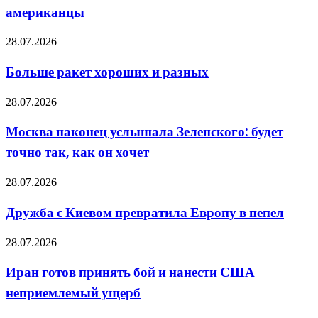
школе
американцы
США,
когда
Больше
28.07.2026
на
ракет
уроке
хороших
сказали,
Больше ракет хороших и разных
и
что
разных
войну
Москва
28.07.2026
выиграли
наконец
американцы
услышала
Москва наконец услышала Зеленского: будет
Зеленского:
точно так, как он хочет
будет
точно
так,
Дружба
28.07.2026
как
с
он
Киевом
Дружба с Киевом превратила Европу в пепел
хочет
превратила
Европу
Иран
28.07.2026
в
готов
пепел
принять
Иран готов принять бой и нанести США
бой
неприемлемый ущерб
и
нанести