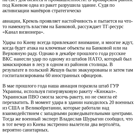
под Киевом одна из ракет разрушила здание. Судя по
активизации манёвров стратегическо
авиации, Кремль проявляет настойчивость и пытается на что-
то намекнуть властям на Банковой, рассуждает ТГ-ресурс
«Канал визионера».
Удары по Киеву всегда привлекают внимание, и многие ждут,
когда будет атака на ключевые объекты на Банковой или на
Верховную раду. Однако в декабре прошлого года русские
ВКС нанесли удар по одному из штабов НАТО, который был
замаскирован в лесу в одном из районов столицы. В
результате в польский Жешув были эвакуированы и затем там
госпитализированы 60 иностранных офицеров.
В мае прошлого года наша авиация поразила штаб ГУР
Украины, используя гиперзвуковую ракету «Кинжал».
Украинская ПВО смогла засечь ракету, но не смогла её
перехватить. В момент удара в здании находилось 20 военных
из США и Великобритании, которые работали над
взаимодействием с западными разведывательными центрами.
Тогда же военный эксперт Владислав Шурыгин сообщил, что
в тот вечер из Киева экстренно вылетели два вертолёта,
вероятно санитарных.