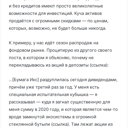
и без кредитов имеют просто великолепные
возможности для инвестиций. Куча активов
продаётся с огромными скидками — по ценам,
которых, возможно, не будет больше никогда.
К примеру, у нас идёт сезон распродаж на
фондовом рынке. Процитирую из другого своего
поста, в котором я объясняю, почему не
перекладываюсь из акций в депозиты (ссылка):
…[Бумага Икс] ‎раздуплилась‏ ‎сегодня ‎дивидендами,
‎причём ‎уже ‎третий‏ ‎раз ‎за‏ ‎год.‏ ‎У‏ ‎меня ‎есть
‎специальная ‎испытательная‏ ‎кубышка ‎—‏ ‎я
‎рассказывал‏ ‎—‏ ‎куда‏ ‎я ‎загнал ‎существенную‏ ‎для
‎меня‏ ‎сумму ‎в ‎2020‏ ‎году,‏ ‎и ‎которая ‎является ‎чем-то‏
‎вроде ‎замкнутой‏ ‎экосистемы ‎в‏ ‎огромной‏
‎стеклянной ‎бутыли‏ ‎(ссылка). Там ‎лежат ‎акции ‎из