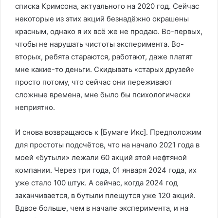
‎списка‏ ‎Кримсона, ‎актуального‏ ‎на‏ ‎2020‏ ‎год. ‎Сейчас
‎некоторые ‎из‏ ‎этих ‎акций‏ ‎безнадёжно ‎окрашены‏
‎красным,‏ ‎однако ‎я ‎их‏ ‎всё ‎же‏ ‎не ‎продаю. ‎Во-первых,
‎чтобы ‎не‏ ‎нарушать‏ ‎чистоты ‎эксперимента.‏ ‎Во-
вторых, ‎ребята‏ ‎стараются, ‎работают, ‎даже ‎платят
‎мне‏ ‎какие-то‏ ‎деньги.‏ ‎Скидывать ‎«старых‏ ‎друзей»
‎просто‏ ‎потому, ‎что‏ ‎сейчас‏ ‎они ‎переживают‏
‎сложные ‎времена, ‎мне ‎было ‎бы‏ ‎психологически
‎неприятно.
И‏ ‎снова‏ ‎возвращаюсь‏ ‎к ‎[Бумаге Икс]. ‎Предположим‏
‎для ‎простоты‏ ‎подсчётов, ‎что‏ ‎на‏ ‎начало‏ ‎2021 ‎года ‎в‏
‎моей ‎«бутыли»‏ ‎лежали ‎60 ‎акций‏ ‎этой‏ ‎нефтяной
‎компании. ‎Через ‎три‏ ‎года, ‎01‏ ‎января ‎2024‏ ‎года,‏ ‎их
‎уже‏ ‎стало ‎100 ‎штук. ‎А ‎сейчас,‏ ‎когда ‎2024‏ ‎год‏
‎заканчивается,‏ ‎в ‎бутыли ‎плещутся ‎уже‏ ‎120 ‎акций.‏
‎Вдвое ‎больше,‏ ‎чем‏ ‎в ‎начале ‎эксперимента,‏ ‎и ‎на‏