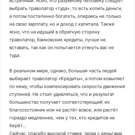
‎встречный. ‎Ясно, ‎что‏ ‎разумному ‎человеку‏ ‎следует
‎выбрать ‎траволатор‏ ‎«туда»,‏ ‎то ‎есть ‎копить ‎деньги,‏
‎а ‎потом‏ ‎постепенно ‎богатеть,‏ ‎опираясь‏ ‎не ‎только‏
‎на ‎свою ‎зарплату, ‎но ‎и‏ ‎доход ‎с‏ ‎капитала.‏ ‎Также‏
‎ясно, ‎что ‎на ‎идущий‏ ‎в ‎обратную‏ ‎сторону
‎траволатор,‏ ‎банковские‏ ‎кредиты, ‎лучше ‎не‏
‎вставать, ‎так‏ ‎как ‎он ‎попытается ‎утянуть ‎вас‏ ‎не‏
‎туда.
В ‎реальном‏ ‎мире, ‎однако,‏ ‎большая ‎часть ‎людей
‎выбирает ‎траволатор‏ ‎«Кредиты»,‏ ‎а‏ ‎потом ‎ковыляет‏
‎по ‎нему,‏ ‎чтобы ‎компенсировать‏ ‎скорость‏ ‎движения
‎ступеней.‏ ‎Не ‎стоит ‎удивляться, ‎что ‎и‏ ‎результат
‎большинство‏ ‎получает‏ ‎соответствующий:‏ ‎их
‎благосостояние ‎или ‎не‏ ‎растёт ‎вовсе,‏ ‎или ‎растёт‏
‎гораздо‏ ‎медленнее,‏ ‎чем ‎у ‎тех,‏ ‎кто ‎кредитов‏ ‎не
‎берёт…
Сейчас, спасибо высокой ставке, люди с деньгами