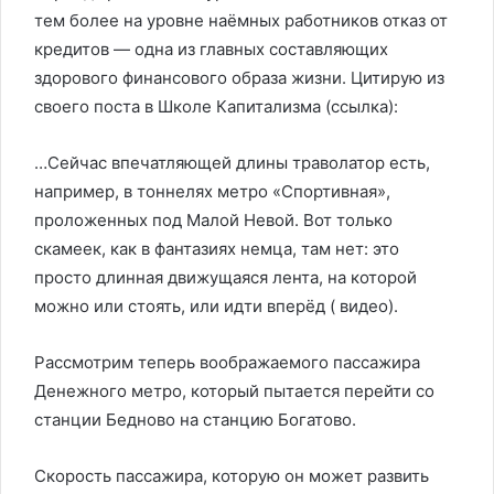
тем более на уровне наёмных работников отказ от
кредитов — одна из главных составляющих
здорового финансового образа жизни. Цитирую из
своего поста в Школе Капитализма (ссылка):
…Сейчас‏ ‎впечатляющей‏ ‎длины ‎траволатор‏ ‎есть,
‎например,‏ ‎в ‎тоннелях ‎метро ‎«Спортивная»,
‎проложенных‏ ‎под‏ ‎Малой‏ ‎Невой. ‎Вот‏ ‎только
‎скамеек,‏ ‎как ‎в‏ ‎фантазиях‏ ‎немца, ‎там‏ ‎нет: ‎это
‎просто ‎длинная ‎движущаяся‏ ‎лента, ‎на‏ ‎которой‏
‎можно‏ ‎или ‎стоять, ‎или ‎идти‏ ‎вперёд ‎( видео).
Рассмотрим‏ ‎теперь ‎воображаемого‏ ‎пассажира‏
‎Денежного‏ ‎метро, ‎который ‎пытается‏ ‎перейти ‎со‏
‎станции ‎Бедново ‎на‏ ‎станцию‏ ‎Богатово.
Скорость ‎пассажира, ‎которую ‎он‏ ‎может ‎развить‏