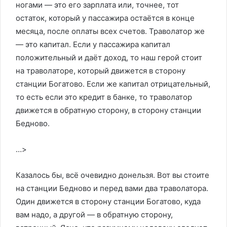
‎ногами ‎—‏ ‎это‏ ‎его ‎зарплата‏ ‎или, ‎точнее, ‎тот
‎остаток, ‎который‏ ‎у ‎пассажира‏ ‎остаётся‏ ‎в‏ ‎конце
‎месяца, ‎после ‎оплаты‏ ‎всех ‎счетов.‏ ‎Траволатор ‎же‏ ‎
—‏ ‎это ‎капитал. ‎Если‏ ‎у ‎пассажира‏ ‎капитал
‎положительный ‎и ‎даёт ‎доход,‏ ‎то‏ ‎наш ‎герой‏ ‎стоит
‎на‏ ‎траволаторе, ‎который ‎движется ‎в ‎сторону‏
‎станции‏ ‎Богатово.‏ ‎Если ‎же‏ ‎капитал ‎отрицательный,‏
‎то ‎есть‏ ‎если‏ ‎это ‎кредит‏ ‎в ‎банке, ‎то ‎траволатор
‎движется‏ ‎в ‎обратную ‎сторону,‏ ‎в‏ ‎сторону ‎станции
‎Бедново.
…>
Казалось‏ ‎бы,‏ ‎всё‏ ‎очевидно ‎донельзя.‏ ‎Вот ‎вы‏ ‎стоите
‎на‏ ‎станции‏ ‎Бедново ‎и‏ ‎перед ‎вами ‎два ‎траволатора.
‎Один‏ ‎движется ‎в‏ ‎сторону‏ ‎станции‏ ‎Богатово, ‎куда
‎вам ‎надо,‏ ‎а ‎другой‏ ‎— ‎в‏ ‎обратную‏ ‎сторону,‏