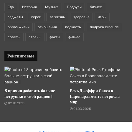
Еда
История
Музыка
Подруги
бизнес
гаджеты
герои
за жизнь
здоровье
игры
образ жизни
отношения
подкасты
подруга Brodude
советы
страны
факты
фитнес
Рейтинговые
8 причин добавить больше
Речь Джеффри Сакса в
петрушки в свой рацион |
Европарламенте потрясла
мир
02.10.2023
01.03.2025