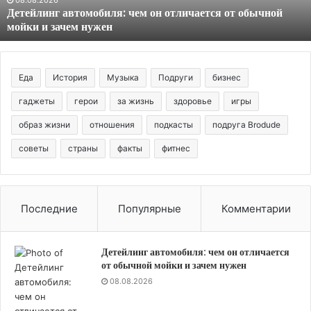
Детейлинг автомобиля: чем он отличается от обычной
и
мойки и зачем нужен
зачем
нужен
Еда
История
Музыка
Подруги
бизнес
гаджеты
герои
за жизнь
здоровье
игры
образ жизни
отношения
подкасты
подруга Brodude
советы
страны
факты
фитнес
Последние
Популярные
Комментарии
Детейлинг автомобиля: чем он отличается
от обычной мойки и зачем нужен
08.08.2026