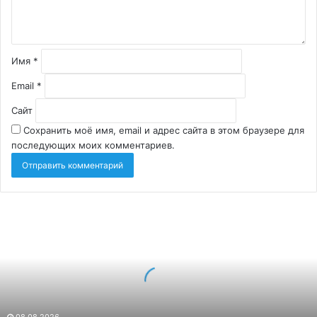
Имя
*
Email
*
Сайт
Сохранить моё имя, email и адрес сайта в этом браузере для
последующих моих комментариев.
Детейлинг
автомобиля:
чем
он
отличается
от
обычной
мойки
08.08.2026